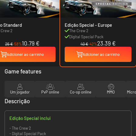
o Standard
Edição Special - Europe
 Crew 2
The Crew 2
Digital Special Pack
10.79 €
23.39 €
26 €
-58%
40 €
-42%
Adicioner ao carrinho
Adicioner ao carrinho
Game features
Um jogador
PvP online
Co-op online
MMO
Micr
Descrição
Edição Special inclui
- The Crew 2
- Digital Special Pack