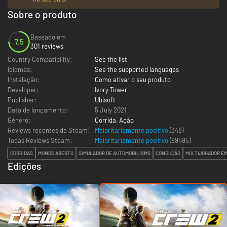
Sobre o produto
Baseado em
7.5
301 reviews
Country Compatibility:
See the list
Idiomas:
See the supported languages
Instalação:
Como ativar o seu produto
Developer:
Ivory Tower
Publisher:
Ubisoft
Data de lançamento:
5 July 2021
Género:
Corrida
,
Ação
Reviews recentes da Steam:
Maioritariamente positivo
(348)
Todas Reviews Steam:
Maioritariamente positivo
(
99495
)
CORRIDAS
MUNDO ABERTO
SIMULADOR DE AUTOMOBILISMO
CONDUÇÃO
MULTIJOGADOR E
Edições