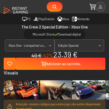
PC
PlayStation
Xbox
Nintendo
The Crew 2 Special Edition - Xbox One
Microsoft Store
Download digital
Xbox One - compatível com Xbox Series X|S
Edição Special
23.39 €
40 €
-42%
Adicioner ao carrinho
Visuais
Atenção, nossos códigos para este jogo não estão disponíveis
no seu país!