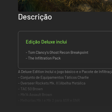
Descrição
Edição Deluxe inclui
- Tom Clancy's Ghost Recon Breakpoint
- The Infiltration Pack
A Deluxe Edition inclui o jogo básico e o Pacote de Infiltra
– Conjunto de Equipamentos Táticos Charlie
– Overseer Rockets Mk. II | Abelha Metálica
– TAC 50 Brown
– Mk14 Assault Brown
- Melhorias Mk I e Mk 2 para ASR e SNR
SOBREVIVA NA MISTERIOSA ILHA DE AUROA