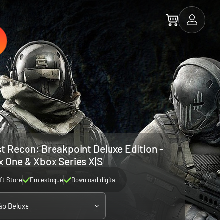
t Recon: Breakpoint Deluxe Edition -
 One & Xbox Series X|S
ft Store
Em estoque
Download digital
ão Deluxe