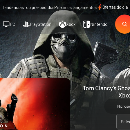
Ofertas do dia
Tendências
Top pré-pedidos
Próximos lançamentos
PC
PlayStation
Xbox
Nintendo
Tom Clancy's Ghos
Xbox
Microso
Ediç