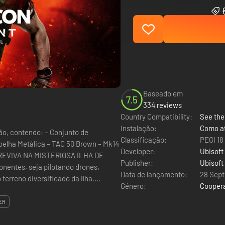
Baseado em
7.5
334 reviews
Country Compatibility:
See the 
Instalação:
Como at
ação, contendo: – Conjunto de
Classificação:
PEGI 18
Abelha Metálica – TAC 50 Brown – Mk14
Developer:
Ubisoft
Publisher:
Ubisoft
onentes, seja pilotando drones,
Data de lançamento:
28 Sep
terreno diversificado da ilha.
Género:
Cooper
ER