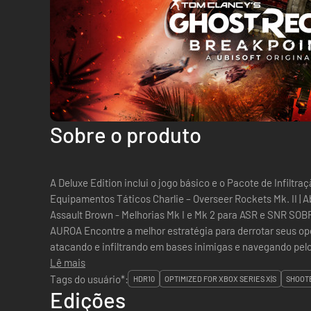
Sobre o produto
A Deluxe Edition inclui o jogo básico e o Pacote de Infiltr
Equipamentos Táticos Charlie – Overseer Rockets Mk. II | 
Assault Brown - Melhorias Mk I e Mk 2 para ASR e SNR SOBREVIVA NA MISTERIOSA ILHA DE
AUROA Encontre a melhor estratégia para derrotar seus op
atacando e infiltrando em bases inimigas e navegando pelo 
APERFEIÇOE SEU GHOST Crie seu Ghost d...
Lê mais
Tags do usuário*:
HDR10
OPTIMIZED FOR XBOX SERIES X|S
SHOOT
Edições