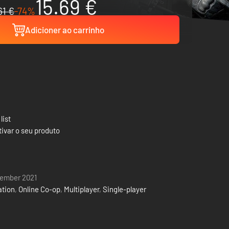
15.69 €
61 €
-74%
Adicioner ao carrinho
list
ivar o seu produto
tember 2021
ation
,
Online Co-op
,
Multiplayer
,
Single-player