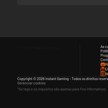
As c
Polí
Prog
Cont
N
U
N
Copyright © 2026 Instant Gaming - Todos os direitos reser
Gerenciar cookies
*As tags e os requisitos são apenas para fins informativos