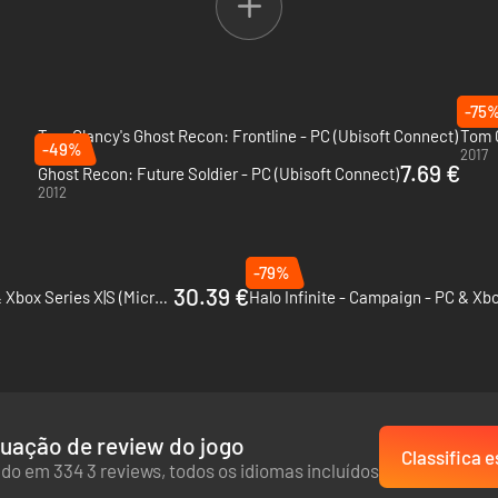
 seja pilotando drones, atacando e infiltrando em bases inimigas e nav
ntes combinações. Seja com traje de camuflagem furtiva ou camiseta de
-75
rme avança por trás das linhas inimigas.
Tom Clancy's Ghost Recon: Frontline - PC (Ubisoft Connect)
Tom C
-49%
2022
2017
7.69 €
Ghost Recon: Future Soldier - PC (Ubisoft Connect)
2012
a na campanha principal, em PvP ou em conteúdos ricos após o fim do 
 e personalizações seguirão ao longo do jogo como verdadeiras comp
-79%
natura do Game Pass Ultimate ou Core (vendida separadamente) são nec
30.39 €
Gears 5 - PC, Xbox One & Xbox Series X|S (Microsoft Store)
uação de review do jogo
Classifica e
do em 334 3 reviews, todos os idiomas incluídos