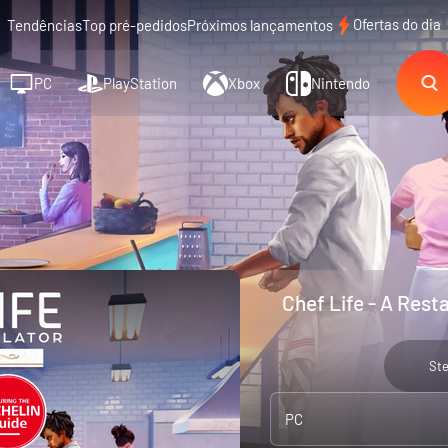
Ofertas do dia
Tendências
Top pré-pedidos
Próximos lançamentos
PC
PlayStation
Xbox
Nintendo
Chef Life - A Rest
St
PC