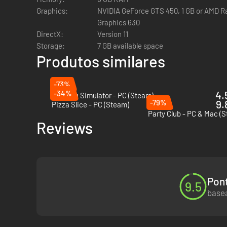
Graphics:
NVIDIA GeForce GTS 450, 1 GB or AMD Ra
Graphics 630
DirectX:
Version 11
Storage:
7 GB available space
Produtos similares
-73%
-34%
4.
Cooking Simulator - PC (Steam)
-79%
9.
Pizza Slice - PC (Steam)
Party Club - PC & Mac (
Monte o cardápio a partir dos seus gostos
Reviews
Você prefere boeuf bourguignon ou macarrão cacio e pepe? 
as receitas para que elas atinjam novos patamares gastron
Pont
9.5
basea