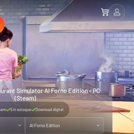
aurant Simulator Al Forno Edition - PC
(Steam)
eam
Em estoque
Download digital
Al Forno Edition