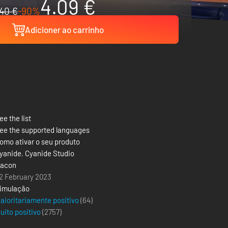
4.09 €
40 €
-90%
Adicioner ao carrinho
ee the list
ee the supported languages
omo ativar o seu produto
yanide
,
Cyanide Studio
acon
2 February 2023
imulação
aioritariamente positivo
(64)
uito positivo
(
2757
)