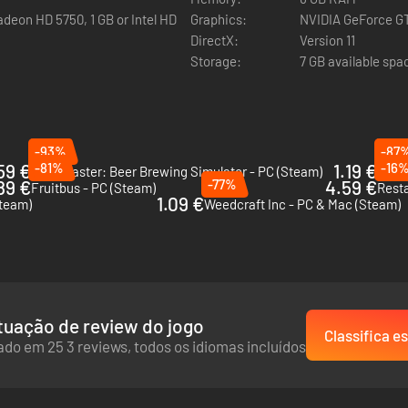
deon HD 5750, 1 GB or Intel HD
Graphics:
NVIDIA GeForce GT
DirectX:
Version 11
Storage:
7 GB available spa
-93%
-87
59 €
-81%
1.19 €
-16
Brewmaster: Beer Brewing Simulator - PC (Steam)
Happ
89 €
-77%
4.59 €
Fruitbus - PC (Steam)
Resta
1.09 €
Steam)
Weedcraft Inc - PC & Mac (Steam)
Monte o cardápio com pratos clássicos das culinárias francesa, itali
ômicos! Adapte o cardápio às estações e às expectativas dos cliente
uação de review do jogo
Classifica es
do em 25 3 reviews, todos os idiomas incluídos