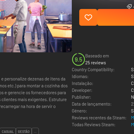
Baseado em
9.5
25 reviews
Country Compatibility:
S
Idiomas:
S
 e personalize dezenas de itens da
Instalação:
C
nos etc.) para montar a cozinha dos
Developer:
C
os e gerencie os fornecedores para
Publisher:
N
 clientes mais exigentes. Estruture
Data de lançamento:
2
recarregar na hora de servir o
Género:
S
Reviews recentes da Steam:
M
Todas Reviews Steam:
M
CASUAL
GESTÃO
...