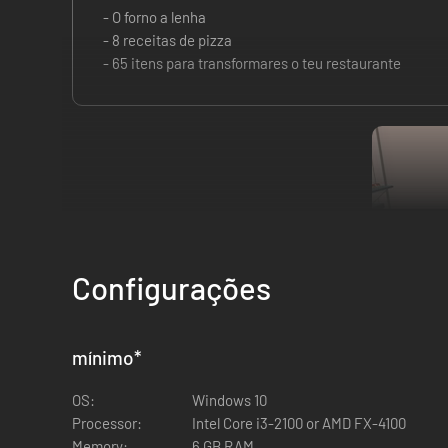
- O forno a lenha
- 8 receitas de pizza
- 65 itens para transformares o teu restaurante
Configurações
mínimo
*
Assuma o controle do restaurante dos seus sonhos
Escolha e personalize dezenas de itens da cozinha (chapas
OS:
Windows 10
funcionários e gerencie os fornecedores para obter os mel
Processor:
Intel Core i3-2100 or AMD FX-4100
Estruture suas finanças e planeje o fluxo de trabalho para 
Memory:
6 GB RAM