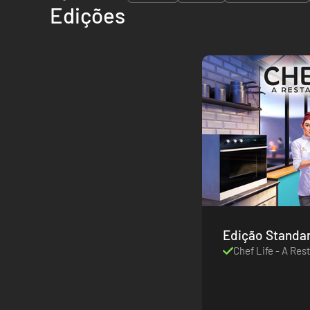
Edições
Edição Standa
Chef Life - A Res