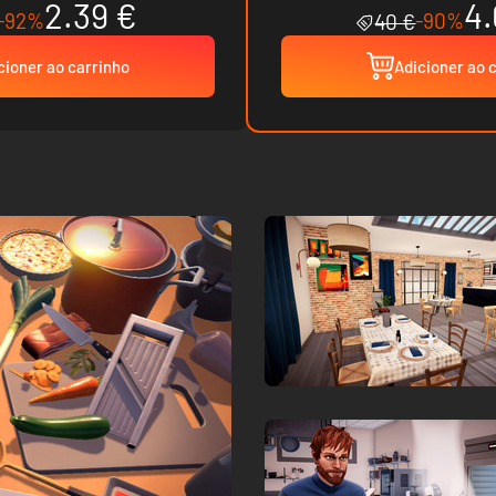
2.39 €
4.
-92%
-90%
40 €
cioner ao carrinho
Adicioner ao 