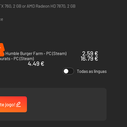
X 760, 2 GB or AMD Radeon HD 7870, 2 GB
ce
%
%
2.59 €
y's Humble Burger Farm - PC (Steam)
16.79 €
urats - PC (Steam)
4.49 €
Todas as línguas
ana e internacional! Você quer sair da mesmice? Aperfeiçoe
s para ganhar fama.
te jogo!