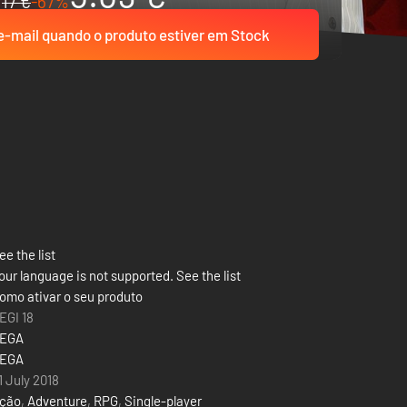
17 €
-67%
-mail quando o produto estiver em Stock
ee the list
our language is not supported. See the list
omo ativar o seu produto
EGI 18
EGA
EGA
1 July 2018
ção
,
Adventure
,
RPG
,
Single-player