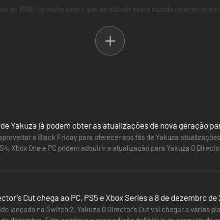
pão de 1988: há muito com o que se distrair neste mundo ricamente det
 de Yakuza já podem obter as atualizações de nova geração par
aproveitar a Black Friday para oferecer aos fãs de Yakuza atualizações
S4, Xbox One e PC podem adquirir a atualização para Yakuza 0 Director'
ca a Yakuza Kiwami,…
ector's Cut chega ao PC, PS5 e Xbox Series a 8 de dezembro de
ido lançado na Switch 2, Yakuza 0 Director's Cut vai chegar a várias p