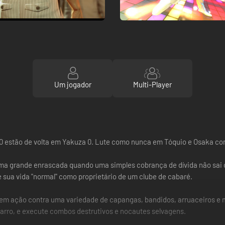
Um jogador
Multi-Player
80 estão de volta em Yakuza 0. Lute como nunca em Tóquio e Osaka co
ma grande enrascada quando uma simples cobrança de dívida não sai 
 sua vida "normal" como proprietário de um clube de cabaré.
re em ação contra uma variedade de capangas, bandidos, arruaceiros e
 carro, e execute combos destrutivos e nocautes selvagens.