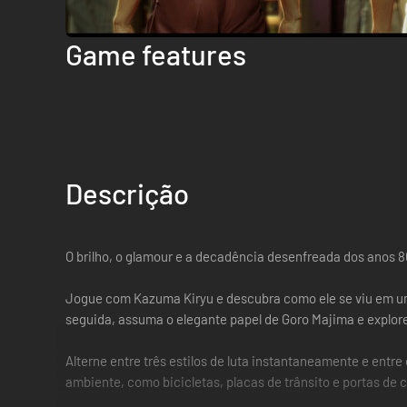
Game features
Descrição
O brilho, o glamour e a decadência desenfreada dos anos 
Jogue com Kazuma Kiryu e descubra como ele se viu em u
seguida, assuma o elegante papel de Goro Majima e explore
Alterne entre três estilos de luta instantaneamente e ent
ambiente, como bicicletas, placas de trânsito e portas de