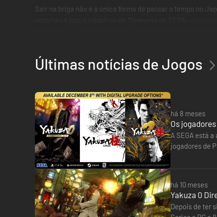
Sair na briga não é a única forma de passar o tempo no Ja
noturnas e jogos clássicos de fliperama da SEGA.
Últimas notícias de Jogos
há 8 meses
Os jogadores
A SEGA está a 
jogadores de P
mesmo se apli
há 10 meses
Yakuza 0 Dir
Depois de ter s