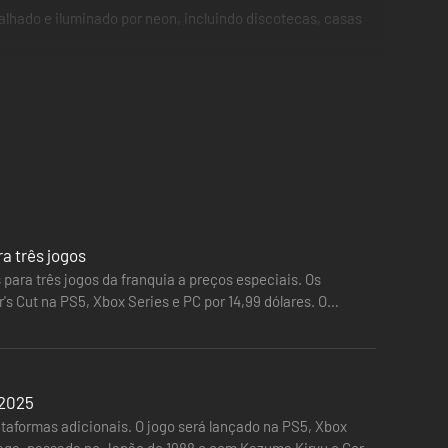
alhado e iluminado por neon, incluindo discotecas, casas
a três jogos
 para três jogos da franquia a preços especiais. Os
s Cut na PS5, Xbox Series e PC por 14,99 dólares. O
 2025
lataformas adicionais. O jogo será lançado na PS5, Xbox