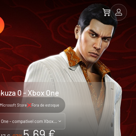
kuza 0 - Xbox One
Microsoft Store
Fora de estoque
Xbox One - compatível com Xbox Series X|S
5.69 €