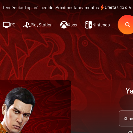
Ofertas do dia
Tendências
Top pré-pedidos
Próximos lançamentos
PC
PlayStation
Xbox
Nintendo
Ya