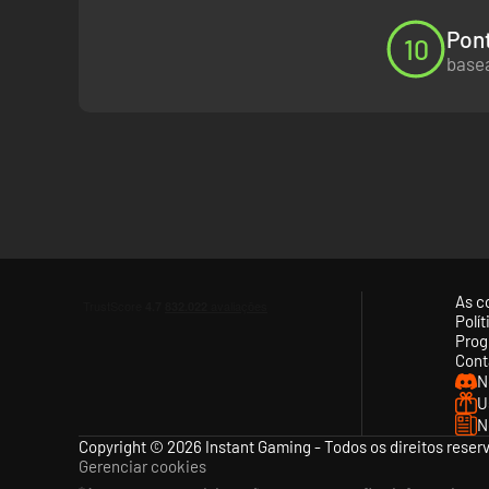
Pont
10
basea
As c
Polí
Prog
Cont
N
U
N
Copyright © 2026 Instant Gaming - Todos os direitos reser
Gerenciar cookies