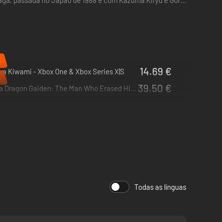
 saga, passada no Japão de 1988 e com Kazuma Kiryu e Goro
%
14.69 €
a Kiwami - Xbox One & Xbox Series X|S
%
39.50 €
Like a Dragon Gaiden: The Man Who Erased His Name - PC, Xbox One & Xbox Series X|S (Microsoft Store)
Todas as línguas