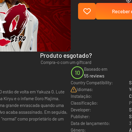
Receber e
Produto esgotado?
Compra-o com um giftcard
Baseado em
10
55 reviews
Country Compatibility:
S
Idiomas:
Y
0 estão de volta em Yakuza 0. Lute
Instalação:
C
 Kiryu e o infame Goro Majima.
Classificação:
P
uma grande enrascada quando uma
Developer:
S
alvo acaba assassinado. Em seguida,
Publisher:
S
 "normal" como proprietário de um
Data de lançamento:
3
Género:
A