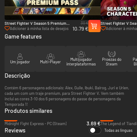
30 €
Street Fighter V Season 5 Premium
Street Fighter V Sea
10.79 €
Pass - PC (Steam)
Pass - PC (Steam)
Adicioner à minha lista de desejos
Adicioner à minha 
Game features
Multijogador
Proezas do
Pa
Um jogador
Multi-Player
interplataformas
Steam
Bi
Descrição
Contém 6 personagens adicionais: Alex, Guile, Ibuki, Balrog, Juri e Urien,
cada um com um traje premium, para Street Fighter V. Vem também
inclui as cores 3-10 dos 6 personagens do passe de personagens da
Temporada 1!
Produtos similares
-82%
-92%
3.69 €
Midnight Fight Express - PC (Steam)
The Legend of Tiandi
Reviews
Todas as línguas