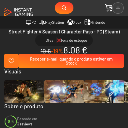
PC
PlayStation
Xbox
Nintendo
Street Fighter V Season 1 Character Pass - PC (Steam)
Steam
Fora de estoque
8.08 €
10 €
-19%
Receber e-mail quando o produto estiver em
Stock
Visuais
Sobre o produto
Baseado em
8.5
3 reviews