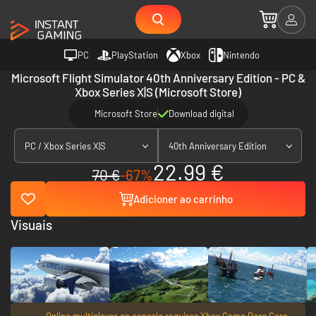
PC
PlayStation
Xbox
Nintendo
Microsoft Flight Simulator 40th Anniversary Edition - PC &
Xbox Series X|S (Microsoft Store)
Microsoft Store
Download digital
PC / Xbox Series X|S
40th Anniversary Edition
22.99 €
70 €
-67%
Adicioner ao carrinho
Visuais
Online multiplayer on console requires Xbox Game Pass Core,