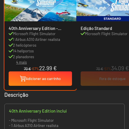
40th Anniversary Edition -
Edição Standard
Europe
Microsoft Flight Simulator
Microsoft Flight Simulator
1 Airbus A310 Airliner realista
2 helicópteros
14 heliportos
2 planadores
4 mais
22.99 €
34.09 €
70 €
-67%
70 €
-51%
Adicioner ao carrinho
Fora de estoque
Descrição
40th Anniversary Edition inclui
- Microsoft Flight Simulator
- 1 Airbus A310 Airliner realista