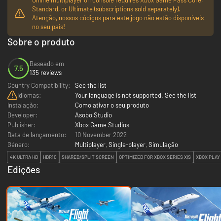
Standard, or Ultimate (subscriptions sold separately).
Atenção, nossos códigos para este jogo não estão disponíveis
no seu país!
Sobre o produto
Baseado em
7.5
135 reviews
Country Compatibility:
See the list
Idiomas:
Your language is not supported. See the list
Instalação:
Como ativar o seu produto
Developer:
Asobo Studio
Publisher:
Xbox Game Studios
Data de lançamento:
10 November 2022
Género:
Multiplayer
,
Single-player
,
Simulação
4K ULTRA HD
HDR10
SHARED/SPLIT SCREEN
OPTIMIZED FOR XBOX SERIES X|S
XBOX PLA
Edições