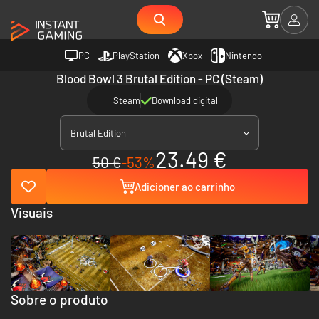
PC
PlayStation
Xbox
Nintendo
Blood Bowl 3 Brutal Edition - PC (Steam)
Steam
Download digital
Brutal Edition
23.49 €
50 €
-53%
Adicioner ao carrinho
Visuais
Sobre o produto