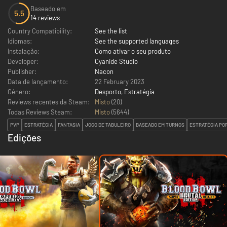
Baseado em
5.5
14 reviews
Country Compatibility:
See the list
Idiomas:
See the supported languages
Instalação:
Como ativar o seu produto
Developer:
Cyanide Studio
Publisher:
Nacon
Data de lançamento:
22 February 2023
Género:
Desporto
,
Estratégia
Reviews recentes da Steam:
Misto
(20)
Todas Reviews Steam:
Misto
(
5644
)
PVP
ESTRATÉGIA
FANTASIA
JOGO DE TABULEIRO
BASEADO EM TURNOS
ESTRATÉGIA PO
Edições