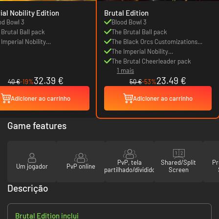
ial Nobility Edition
Brutal Edition
od Bowl 3
Blood Bowl 3
 Brutal Ball pack
The Brutal Ball pack
 Imperial Nobility
The Black Orcs Customizations
tomizations pack
pack
The Imperial Nobility
Customizations pack
The Brutal Cheerleader pack
1 mais
32.39 €
23.49 €
40 €
-19%
50 €
-53%
Adicioner ao carrinho
Adicioner ao carrinho
Game features
PvP, tela
Shared/Split
Pr
Um jogador
PvP online
partilhado/dividido
Screen
Descrição
Brutal Edition inclui