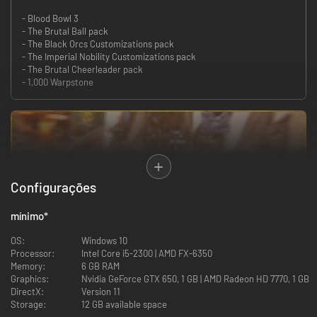
- Blood Bowl 3
- The Brutal Ball pack
- The Black Orcs Customizations pack
- The Imperial Nobility Customizations pack
- The Brutal Cheerleader pack
- 1,000 Warpstone
Configurações
mínimo
*
Calce as botas, coloque o capacete, ajuste os protetores dos ombros e do
peito... e esconda uma adaga afiada no cinto (discretamente).
OS:
Windows 10
Processor:
Intel Core i5-2300 | AMD FX-6350
Não existem mais guerras no Velho Mundo desde que a população decidiu
Memory:
6 GB RAM
resolver suas diferenças através de um esporte dedicado ao deus Nuffle:
Graphics:
Nvidia GeForce GTX 650, 1 GB | AMD Radeon HD 7770, 1 GB
o Blood Bowl. Ainda assim, os gramados atuais veem tanto sangue
DirectX:
Version 11
derramado quanto os campos de batalha viram no passado. Assassinato,
Storage:
12 GB available space
mutilação, trapaça, corrupção, feitiçaria e até intervenção divina: vale