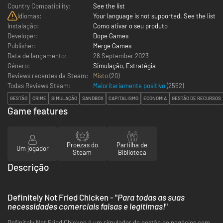
Country Compatibility:
See the list
Idiomas:
Your language is not supported. See the list
Instalação:
Como ativar o seu produto
Developer:
Dope Games
Publisher:
Merge Games
Data de lançamento:
28 September 2023
Género:
Simulação
,
Estratégia
Reviews recentes da Steam:
Misto
(20)
Todas Reviews Steam:
Maioritariamente positivo
(
2552
)
GESTÃO
CRIME
SIMULAÇÃO
SANDBOX
CAPITALISMO
ECONOMIA
GESTÃO DE RECURSOS
Game features
Proezas do
Partilha de
Um jogador
Steam
Biblioteca
Descrição
Definitely Not Fried Chicken - "
Para todas as suas
necessidades comerciais falsas e legítimas!
"
Definitely Not Fried Chicken é um simulador de gestão de negócios com