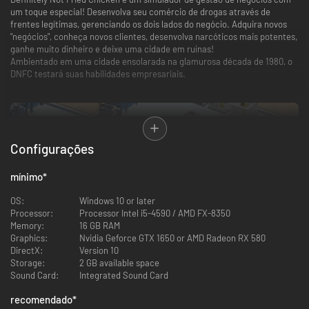
um toque especial!
Desenvolva seu comércio de drogas através de
frentes legítimas, gerenciando os dois lados do negócio. Adquira novos
"negócios", conheça novos clientes, desenvolva narcóticos mais potentes,
ganhe muito dinheiro e deixe uma cidade em ruínas!
Ambientado em uma cidade ensolarada na glamurosa década de 1980, o
DNFC testará suas habilidades empresariais.
Configurações
mínimo
*
OS:
Windows 10 or later
Processor:
Processor Intel i5-4590 / AMD FX-8350
Memory:
16 GB RAM
Graphics:
Nvidia Geforce GTX 1650 or AMD Radeon RX 580
Construa seu complexo de drogas do zero, compre terrenos adjacentes e
DirectX:
Version 10
expanda. Projete e trace sua linha de produção completa e estabeleça
Storage:
2 GB available space
rotas de distribuição. Fortifique as defesas do complexo e não deixe
Sound Card:
Integrated Sound Card
nenhum cliente "
empolgado demais
" conseguir invadir o local. Pesquise e
desenvolva as melhores cepas de narcóticos, como maconha, cocaína e
recomendado
*