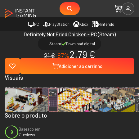
PC
PlayStation
Xbox
Nintendo
Definitely Not Fried Chicken - PC (Steam)
Steam
Download digital
2.79 €
21 €
-87%
Adicioner ao carrinho
Visuais
Sobre o produto
Baseado em
9
7 reviews