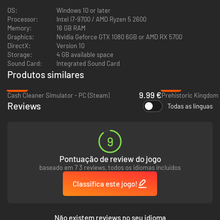
metanfetamina.
OS:
Windows 10 or later
Processor:
Intel i7-9700 / AMD Ryzen 5 2600
Memory:
16 GB RAM
Graphics:
Nvidia Geforce GTX 1080 6GB or AMD RX 5700
DirectX:
Version 10
Storage:
4 GB available space
Sound Card:
Integrated Sound Card
Produtos similares
-49%
-61%
9.99 €
Cash Cleaner Simulator - PC (Steam)
Prehistoric Kingdom 
Reviews
Todas as línguas
9
Pontuação de review do jogo
Mas não basta só fazer um ótimo produto, você precisa de um ponto de
baseado em 7 3 reviews, todos os idiomas incluídos
venda! É aqui que entram seus negócios legítimos: você precisará
Classifica este jogo!
construir e administrar estas frentes, incluindo a venda de bens legais
para evitar ser descoberto. As pessoas precisam comer, certo? Gerencie
uma rede de lojas de frangos fritos ou diversifique seu portfólio com
outros negócios. Lugares diferentes têm pessoas diferentes com gostos
Não existem reviews no seu idioma
diferentes
.