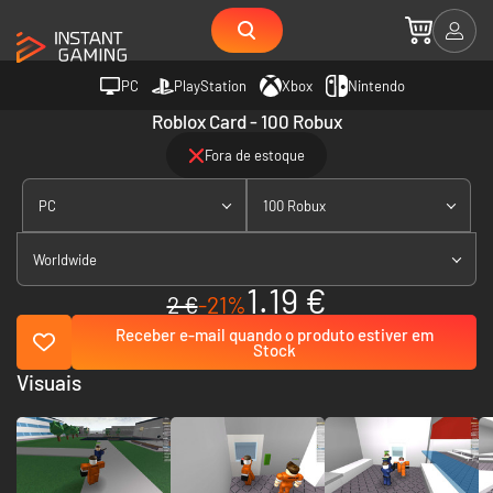
PC
PlayStation
Xbox
Nintendo
Roblox Card - 100 Robux
Fora de estoque
PC
100 Robux
Worldwide
1.19 €
2 €
-21%
Receber e-mail quando o produto estiver em
Stock
Visuais