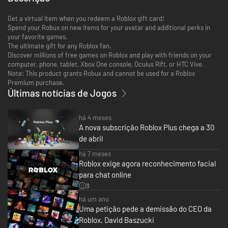
Get a virtual item when you redeem a Roblox gift card!
Spend your Robux on new items for your avatar and additional perks in
your favorite games.
The ultimate gift for any Roblox fan.
Discover millions of free games on Roblox and play with friends on your
computer, phone, tablet, Xbox One console, Oculus Rift, or HTC Vive.
Note: This product grants Robux and cannot be used for a Roblox
Premium purchase.
Últimas notícias de Jogos
há 4 meses
A nova subscrição Roblox Plus chega a 30
de abril
há 7 meses
Roblox exige agora reconhecimento facial
para chat online
3
há um ano
Uma petição pede a demissão do CEO da
Roblox, David Baszucki