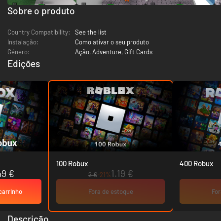
Sobre o produto
Country Compatibility:
See the list
Instalação:
Como ativar o seu produto
Género:
Ação
,
Adventure
,
Gift Cards
Edições
100 Robux
400 Robux
49 €
1.19 €
2 €
-21%
carrinho
Fora de estoque
For
Descrição