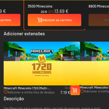
3500 Minecoins
8800 Mineco
19 €
13.69 €
20 €
-32%
carrinho
Adicioner ao carrinho
For
Adicioner extensões
Minecraft Minecoins
10 €
Minecraft Minecoins 1720 (Multi-
(Multi-Platform)
Adicioner à minha 
7.19 €
Platform)
Adicioner à minha lista de desejos
de desejos
Descrição
Use Minecoins para comprar skins, pacotes de texturas, mapas e mais