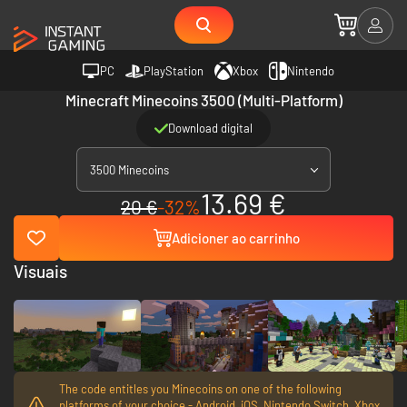
PC
PlayStation
Xbox
Nintendo
Minecraft Minecoins 3500 (Multi-Platform)
Download digital
3500 Minecoins
13.69 €
20 €
-32%
Adicioner ao carrinho
Visuais
The code entitles you Minecoins on one of the following
platforms of your choice - Android, iOS, Nintendo Switch, Xbox