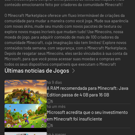
conteúdo emocionante feito por criadores da comunidade Minecraft!
O Minecraft Marketplace oferece um fluxo interminável de criações da
comunidade para mudar a maneira como você joga. Mude sua aparência
com novas skins, mude seu mundo com novos pacotes de textura ou
explore novos mapas incríveis que mudam tudo! Use Minecoins, nossa
moeda do jogo, para adquirir conteúdo de mais de 100 criadores da
comunidade Minecraft, cuja imaginação não tem limites! Explore novos
conteúdos toda semana, com segurança, com o Minecraft Marketplace.
Depois de resgatar seus Minecoins, eles serão vinculados à sua conta da
Microsoft, para que você possa acessar suas moedas e compras em
todos os seus dispositivos compatíveis que executam o Minecraft
Últimas notícias de Jogos
há 9 dias
A RAM recomendada para Minecraft: Java
Edition passa de 4 GB para 16 GB
5
há um mês
Microsoft acredita que o seu investimento
em Minecraft foi insuficiente
5
há 4 meses