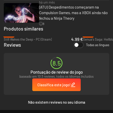
há um mês
(ATU) Despedimentos começaram na
Compulsion Games, mas a XBOX ainda não
ENFRENTE CRIATURAS MÍTICAS
fechou a Ninja Theory
Utilize um poder antigo para restaurar as criaturas e descobrir os
8
traumas que as consomem. Conjure magia de tecelagem para lutar
Produtos similares
contra as Assombrações destrutivas, explore as regiões variadas do Sul e
-86%
-59%
remende os rasgos na Grande Tapeçaria.
4.99 €
Still Wakes the Deep - PC (Steam)
Senua's Saga: Hellbla
Reviews
Todas as línguas
8.5
Pontuação de review do jogo
baseado em 10 3 reviews, todos os idiomas incluídos
Classifica este jogo!
BELEZA ASSOMBROSA DO SUL GÓTICO
Descubra o distrito verdejante e decadente de Prospero e seu
Não existem reviews no seu idioma
habitantes. Vivencie um estilo visual artesanal, uma narrativa tocante e
música imersiva inspirada na história rica e complexa do Sul.