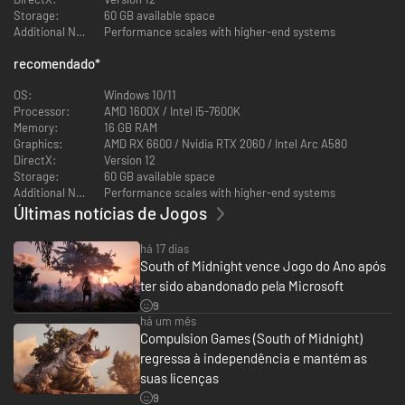
Storage:
60 GB available space
Additional Notes:
Performance scales with higher-end systems
recomendado
*
OS:
Windows 10/11
Processor:
AMD 1600X / Intel i5-7600K
Memory:
16 GB RAM
Graphics:
AMD RX 6600 / Nvidia RTX 2060 / Intel Arc A580
DirectX:
Version 12
UM FOLCLORE MODERNO E SOMBRIO
Storage:
60 GB available space
Additional Notes:
Performance scales with higher-end systems
Quando um furacão arrasa a cidade de Prospero, Hazel é levada para um
Últimas notícias de Jogos
mundo gótico sulino de memórias transformadas em realidade, e deve
partir em uma jornada para salvar sua mãe e proteger sua cidade. Neste
folclore dos tempos modernos, Hazel precisará reconciliar o peso da
há 17 dias
família, da história e do legado contra sua própria identidade.
South of Midnight vence Jogo do Ano após
ter sido abandonado pela Microsoft
9
há um mês
Compulsion Games (South of Midnight)
regressa à independência e mantém as
suas licenças
9