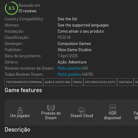
Baseado em
8.5
10 reviews
Country Compatibility:
See the list
Idiomas:
See the supported languages
Instalação:
Como ativar o seu produto
Classificação:
PEGI 18
Developer:
Compulsion Games
Publisher:
Xbox Game Studios
Data de lançamento:
7 April 2025
Género:
Ação
,
Adventure
Reviews recentes da Steam:
Muito positivo
(41)
Todas Reviews Steam:
Muito positivo
(
4679
)
PROTAGONISTA FEMININA
AÇÃO E AVENTURA
MAGIA
HISTÓRIA EXCELENTE
FANTASIA
B
Game features
Proezas do
HDR
Pa
Um jogador
Steam Cloud
Steam
disponível
Bi
Descrição