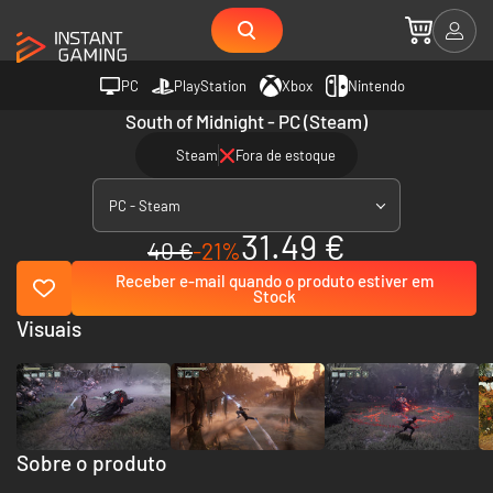
PC
PlayStation
Xbox
Nintendo
South of Midnight - PC (Steam)
Steam
Fora de estoque
PC - Steam
31.49 €
40 €
-21%
Receber e-mail quando o produto estiver em
Stock
Visuais
Sobre o produto