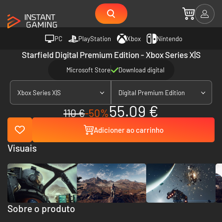
PC
PlayStation
Xbox
Nintendo
Starfield Digital Premium Edition - Xbox Series X|S
Microsoft Store
Download digital
Xbox Series X|S
Digital Premium Edition
55.09 €
110 €
-50%
Adicioner ao carrinho
Visuais
Sobre o produto