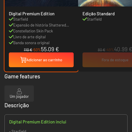
Digital Premium Edition
Edição Standard
Starfield
Starfield
Expansão de história Shattered
Space
Constellation Skin Pack
Livro de arte digital
Banda sonora original
55.09 €
40.99 
110 €
-50%
80 €
-49%
Adicioner ao carrinho
Fora de estoque
Game features
Um jogador
Descrição
Digital Premium Edition inclui
- Starfield