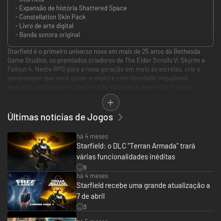
- Expansão de história Shattered Space
- Constellation Skin Pack
- Livro de arte digital
- Banda sonora original
Starfield é o primeiro universo novo em mais de 25 anos da Bethesda
Game Studios, os premiados criadores de The Elder Scrolls V: Skyrim e
Fallout 4. Neste RPG para a nova geração em meio às estrelas, crie o
personagem que você quiser e explore com liberdade inigualável
enquanto embarca em uma jornada épica para desvendar o maior
mistério da humanidade.
***
Últimas notícias de Jogos
Reserve agora para receber os itens bônus do jogo do pacote “Visuais
Velho Marte”:
há 4 meses
Starfield: o DLC "Terran Armada" trará
- Talhador Laser
várias funcionalidades inéditas
- Capacete de Mineração Profunda
- Mochila de Mineração Profunda
9
há 4 meses
Starfield recebe uma grande atualização a
A Edição Premium inclui:
7 de abril
- Jogo base de Starfield
3
- Expansão narrativa Espaço Estilhaçado (quando for lançada)
- Acesso antecipado de até 5 dias*