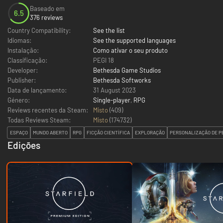
Baseado em
6.5
376 reviews
Country Compatibility:
See the list
Idiomas:
See the supported languages
Instalação:
Como ativar o seu produto
Classificação:
PEGI 18
Developer:
Bethesda Game Studios
Publisher:
Bethesda Softworks
Data de lançamento:
31 August 2023
Género:
Single-player
,
RPG
Reviews recentes da Steam:
Misto
(409)
Todas Reviews Steam:
Misto
(
174732
)
ESPAÇO
MUNDO ABERTO
RPG
FICÇÃO CIENTÍFICA
EXPLORAÇÃO
PERSONALIZAÇÃO DE 
Edições