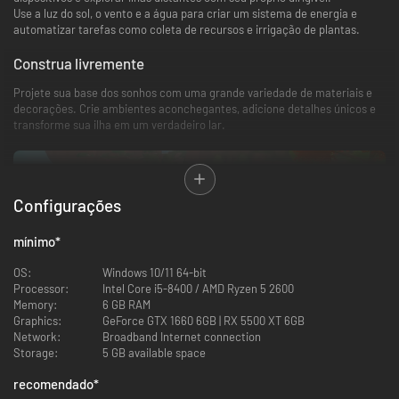
Use a luz do sol, o vento e a água para criar um sistema de energia e
automatizar tarefas como coleta de recursos e irrigação de plantas.
Construa livremente
Projete sua base dos sonhos com uma grande variedade de materiais e
decorações. Crie ambientes aconchegantes, adicione detalhes únicos e
transforme sua ilha em um verdadeiro lar.
Configurações
mínimo
*
OS:
Windows 10/11 64-bit
Processor:
Intel Core i5-8400 / AMD Ryzen 5 2600
Memory:
6 GB RAM
Esses edifícios foram criados pela nossa incrível comunidade na demo!
Graphics:
GeForce GTX 1660 6GB | RX 5500 XT 6GB
Network:
Broadband Internet connection
Storage:
5 GB available space
recomendado
*