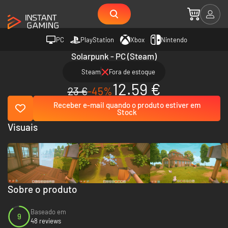
PC
PlayStation
Xbox
Nintendo
Solarpunk - PC (Steam)
Steam
Fora de estoque
12.59 €
23 €
-45%
Receber e-mail quando o produto estiver em
Stock
Visuais
Sobre o produto
Baseado em
9
48 reviews