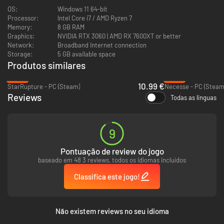
Sistema de energia
OS:
Windows 11 64-bit
Processor:
Intel Core i7 / AMD Ryzen 7
Gere eletricidade usando energia solar e eólica. As condições climáticas
Memory:
8 GB RAM
afetam a produção, por isso é importante se planejar. Armazene a
Graphics:
NVIDIA RTX 3060 | AMD RX 7600XT or better
energia em baterias e use energia sem fio para manter sua base
Network:
Broadband Internet connection
funcionando perfeitamente.
Storage:
5 GB available space
Produtos similares
-45%
-56%
10.99 €
StarRupture - PC (Steam)
Necesse - PC (Steam
Reviews
Todas as línguas
9
Pontuação de review do jogo
baseado em 48 3 reviews, todos os idiomas incluídos
Multijogador
Classifica este jogo!
Jogue sozinho ou com amigos. Cada jogador tem seu próprio inventário.
Vocês podem construir juntos ou criar seus próprios cantinhos no céu.
Não existem reviews no seu idioma