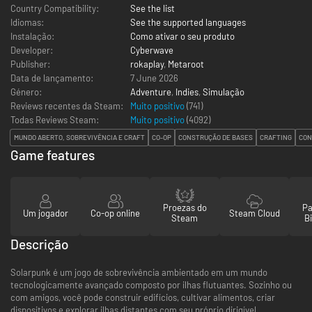
Country Compatibility:
See the list
Idiomas:
See the supported languages
Instalação:
Como ativar o seu produto
Developer:
Cyberwave
Publisher:
rokaplay
,
Metaroot
Data de lançamento:
7 June 2026
Género:
Adventure
,
Indies
,
Simulação
Reviews recentes da Steam:
Muito positivo
(741)
Todas Reviews Steam:
Muito positivo
(
4092
)
MUNDO ABERTO, SOBREVIVÊNCIA E CRAFT
CO-OP
CONSTRUÇÃO DE BASES
CRAFTING
CON
Game features
Proezas do
Pa
Um jogador
Co-op online
Steam Cloud
Steam
Bi
Descrição
Solarpunk é um jogo de sobrevivência ambientado em um mundo
tecnologicamente avançado composto por ilhas flutuantes. Sozinho ou
com amigos, você pode construir edifícios, cultivar alimentos, criar
dispositivos e explorar ilhas distantes com seu próprio dirigível.