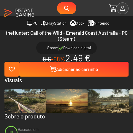
PC
PlayStation
Xbox
Nintendo
theHunter: Call of the Wild - Emerald Coast Australia - PC
(Steam)
Steam
Download digital
2.49 €
8 €
-68%
Adicioner ao carrinho
Visuais
Sobre o produto
Baseado em
10