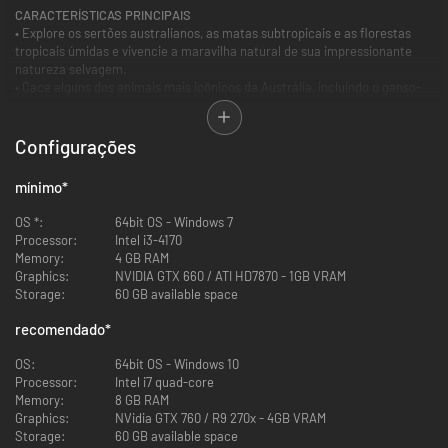
CARACTERÍSTICAS PRINCIPAIS
• Explore os sertões australianos, as matas subtropicais e as florestas
tropicais úmidas e vivencie a maravilha natural de sua impressionante
natureza selvagem.
• Cace alguns dos animais mais icônicos da Austrália, incluindo o ganso-
pega, bantengue, crocodilo-de-água-salgada, canguru-cinza-oriental e
um novo Grandioso.
• Faça novas amizades e trabalhe em conjunto para proteger o belo e
Configurações
frágil ecossistema da região por meio de missões secundárias e de
história focadas na conservação, cooperação e comunidade.
mínimo
*
• Expanda seu arsenal de caça com o novo fuzil de ferrolho Zagan
Varminter .22-250. Leve e confortável ao disparar, é a companhia
OS *:
64bit OS - Windows 7
perfeita para qualquer viagem de caça.
Processor:
Intel i3-4170
Memory:
4 GB RAM
Graphics:
NVIDIA GTX 660 / ATI HD7870 - 1GB VRAM
Storage:
60 GB available space
recomendado
*
OS:
64bit OS - Windows 10
Processor:
Intel i7 quad-core
Memory:
8 GB RAM
Graphics:
NVidia GTX 760 / R9 270x - 4GB VRAM
Storage:
60 GB available space