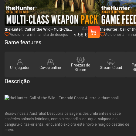
6 €
theHunter: Call of the Wild - Multi-Class
theHunter: Call of t
4.59 €
Weapon Pack - PC (Steam)
Feeder Pack 2 - PC 
Adicioner à minha lista de desejos
Adicioner à minha 
Game features
Proezas do
Pa
Um jogador
Co-op online
Steam Cloud
Steam
Bi
Descrição
Boas-vindas à Austrália! Descubra paisagens deslumbrantes e cace
espécies animais icônicas, como o crocodilo-de-água-salgada e o
canguru-cinza-oriental, enquanto explora este novo e mágico destino de
caça.