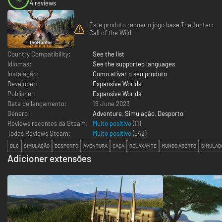
4 reviews
Este produto requer o jogo base TheHunter:
Call of the Wild
Country Compatibility:
See the list
Idiomas:
See the supported languages
Instalação:
Como ativar o seu produto
Developer:
Expansive Worlds
Publisher:
Expansive Worlds
Data de lançamento:
19 June 2023
Género:
Adventure
,
Simulação
,
Desporto
Reviews recentes da Steam:
Muito positivo
(11)
Todas Reviews Steam:
Muito positivo
(
542
)
DLC
SIMULAÇÃO
DESPORTO
AVENTURA
CAÇA
RELAXANTE
MUNDO ABERTO
SIMULAD
Adicioner extensões