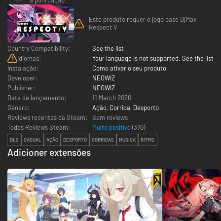
Este produto requer o jogo base DjMax
Respect V
Country Compatibility:
See the list
Idiomas:
Your language is not supported. See the list
Instalação:
Como ativar o seu produto
Developer:
NEOWIZ
Publisher:
NEOWIZ
Data de lançamento:
11 March 2020
Género:
Ação
,
Corrida
,
Desporto
Reviews recentes da Steam:
Sem reviews
Todas Reviews Steam:
Muito positivo
(
370
)
DLC
CASUAL
AÇÃO
DESPORTO
CORRIDAS
MÚSICA
RITMO
Adicioner extensões