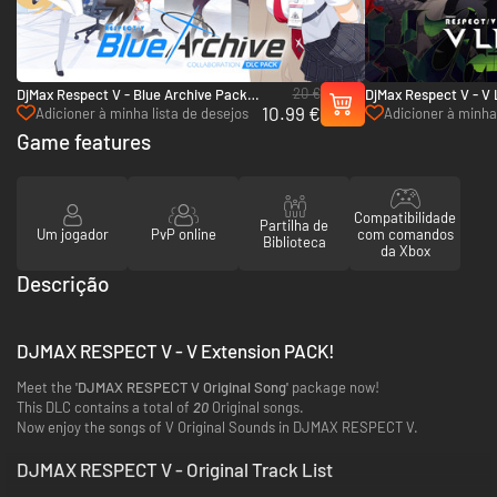
20 €
DjMax Respect V - Blue Archive Pack -
DjMax Respect V - V L
10.99 €
PC (Steam)
(Steam)
Adicioner à minha lista de desejos
Adicioner à minha 
Game features
Compatibilidade
Partilha de
Um jogador
PvP online
com comandos
Biblioteca
da Xbox
Descrição
DJMAX RESPECT V - V Extension PACK!
Meet the
'DJMAX RESPECT V Original Song'
package now!
This DLC contains a total of
20
Original songs.
Now enjoy the songs of V Original Sounds in DJMAX RESPECT V.
DJMAX RESPECT V - Original Track List