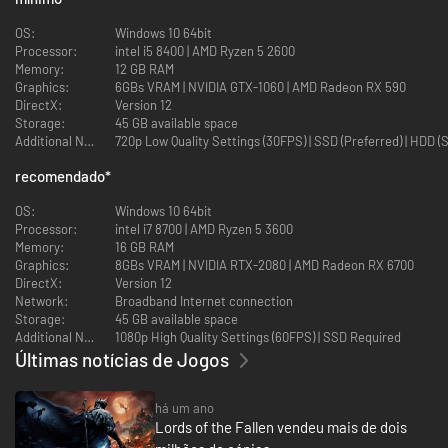
Domine Combates Rápidos e Desafiadores
OS:
Windows 10 64bit
Processor:
intel i5 8400 | AMD Ryzen 5 2600
Escolha entre centenas de armas distintas, de manguais pesados a
Memory:
12 GB RAM
bestas rápidas, ou ignore os metais e use magias com poderes arcanos
Graphics:
6GBs VRAM | NVIDIA GTX-1060 | AMD Radeon RX 590
devastadores.
DirectX:
Version 12
Storage:
45 GB available space
Additional Notes:
720p Low Quality Settings (30FPS) | SSD (Preferred) | HDD (
Defina a sua Lenda
recomendado
*
Personalize a aparência do seu personagem antes de selecionar uma das
OS:
Windows 10 64bit
nove classes diferentes. Escolha qualquer caminho e desenvolva seu
Processor:
intel i7 8700 | AMD Ryzen 5 3600
estilo de jogo ao melhorar suas armas e atributos.
Memory:
16 GB RAM
Graphics:
8GBs VRAM | NVIDIA RTX-2080 | AMD Radeon RX 6700
DirectX:
Version 12
Network:
Broadband Internet connection
Forme Alianças no Modo Multijogador On-Line
Storage:
45 GB available space
Additional Notes:
1080p High Quality Settings (60FPS) | SSD Required
Jogue a campanha por conta própria ou junte-se a outros jogadores no
modo cooperativo on-line. Vocês podem trilhar o caminho juntos o
Últimas notícias de Jogos
quanto quiserem, optando por sessões casuais de jogo ou progresso
totalmente compartilhado, no qual ambos os jogadores salvam todo o
há um ano
progresso. Você também pode usar seu Passe Grátis de Amizade para
Lords of the Fallen vendeu mais de dois
convidar alguém para se juntar à sua aventura, mesmo que essa pessoa
não tenha uma cópia do jogo.