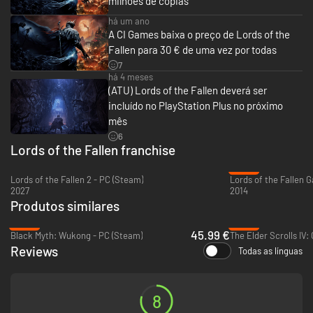
milhões de cópias
há um ano
A CI Games baixa o preço de Lords of the
70+ Atualizações Pós-Lançamento
Fallen para 30 € de uma vez por todas
7
Traz mais de 70 atualizações, incluindo a aclamada versão 2.0, que
há 4 meses
aprimora bastante a experiência geral com um sistema de combate
(ATU) Lords of the Fallen deverá ser
totalmente repaginado, melhorias importantes no desempenho,
incluído no PlayStation Plus no próximo
dificuldade rigorosa, o que equilibra novos modos e missões, e diversos
mês
novos recursos de qualidade de vida.
6
Lords of the Fallen franchise
-92%
Lords of the Fallen 2 - PC (Steam)
2027
2014
Produtos similares
-23%
-48%
45.99 €
Black Myth: Wukong - PC (Steam)
Reviews
Todas as línguas
8