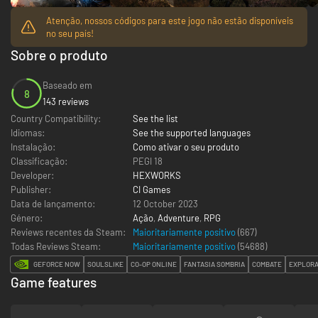
Atenção, nossos códigos para este jogo não estão disponíveis
no seu país!
Sobre o produto
Baseado em
8
143 reviews
Country Compatibility:
See the list
Idiomas:
See the supported languages
Instalação:
Como ativar o seu produto
Classificação:
PEGI 18
Developer:
HEXWORKS
Publisher:
CI Games
Data de lançamento:
12 October 2023
Género:
Ação
,
Adventure
,
RPG
Reviews recentes da Steam:
Maioritariamente positivo
(667)
Todas Reviews Steam:
Maioritariamente positivo
(
54688
)
GEFORCE NOW
SOULSLIKE
CO-OP ONLINE
FANTASIA SOMBRIA
COMBATE
EXPLOR
Game features