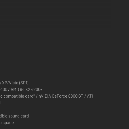
ão disponíveis.
 XP/Vista (SP1)
E6400 / AMD 64 X2 4200+
c compatible card* / nVIDIA GeForce 8800 GT / ATI
XT
tible sound card
sc space