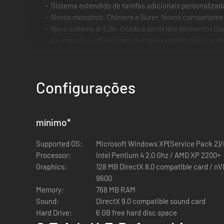
Sistema estendido de tarefas adicionais personalizad
Novos monstros: Chimera e Burer. Novos comportament
Novo sistema A-Life, criado a partir dos elementos ma
As emissões influenciam de modo considerável o ambi
Modo de hibernação adicionado ao jogo
Nova interface de jogador
Possibilidade de continuar jogando após a conclusã
Configurações
Até 32 jogadores podem competir no modo multijogado
mínimo
*
Supported OS:
Microsoft Windows XP(Service Pack 2)
Processor:
Intel Pentium 4 2.0 Ghz / AMD XP 2200+
Graphics:
128 MB DirectX 8.0 compatible card / n
9600
Memory:
768 MB RAM
Sound:
DirectX 9.0 compatible sound card
Hard Drive:
6 GB free hard disc space