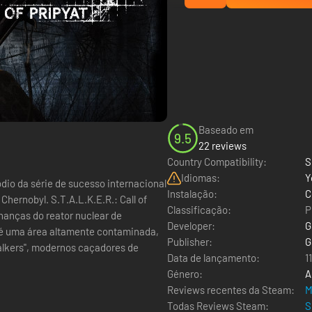
Baseado em
9.5
22 reviews
Country Compatibility:
S
Idiomas:
Y
dio da série de sucesso internacional
Instalação:
C
Chernobyl. S.T.A.L.K.E.R.: Call of
Classificação:
P
hanças do reator nuclear de
Developer:
G
 é uma área altamente contaminada,
Publisher:
G
stalkers", modernos caçadores de
Data de lançamento:
1
Género:
A
Reviews recentes da Steam:
M
Todas Reviews Steam:
S