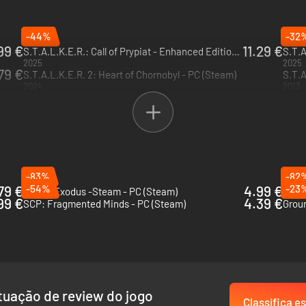
-44%
-32
99 €
11.29 €
S.T.A.L.K.E.R.: Call of Prypiat - Enhanced Edition - PC (Steam)
2025
2025
79 €
S.T.A.L.K.E.R. 2: Heart of Chornobyl - PC (Steam)
S.T.A
2024
2013
-83%
-82
79 €
-54%
4.99 €
-23
Metro: Exodus -Steam - PC (Steam)
Blood
99 €
4.39 €
SCP: Fragmented Minds - PC (Steam)
Groun
uação de review do jogo
Classifica es