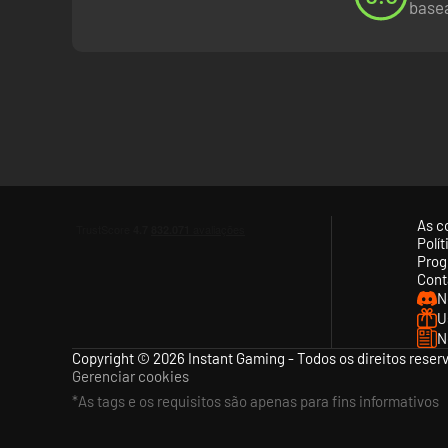
basea
As c
Polí
Prog
Cont
N
U
N
Copyright © 2026 Instant Gaming - Todos os direitos reser
Gerenciar cookies
*As tags e os requisitos são apenas para fins informativos