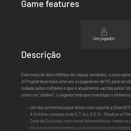
Game features
Um jogador
Descrição
Com mais de dois milhões de cópias vendidas, o novo episód
of Prypiat leva mais uma vez os jogadores de PC para as v
isolada pelos militares e que é atualmente varrida pelos "
como um "stalker", o jogador terá que investigar o misterio
Um dos primeiros jogos feitos com suporte a DirectX11
A história começa onde S.T.A.L.K.E.R.: Shadow of Ch
Zona de Exclusão com visual fotorrealístico: todas os 
Novo e excitante enredo, com exclusivos personagens