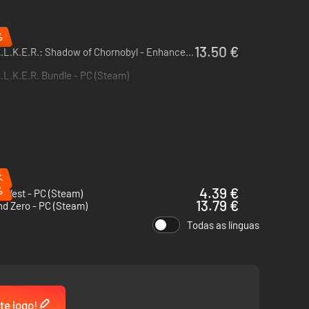
%
13.50 €
S.T.A.L.K.E.R.: Shadow of Chornobyl - Enhanced Edition - PC (Steam)
.L.K.E.R. Bundle - PC (Steam)
%
%
4.39 €
 West - PC (Steam)
13.79 €
d Zero - PC (Steam)
Todas as línguas
te jogo!