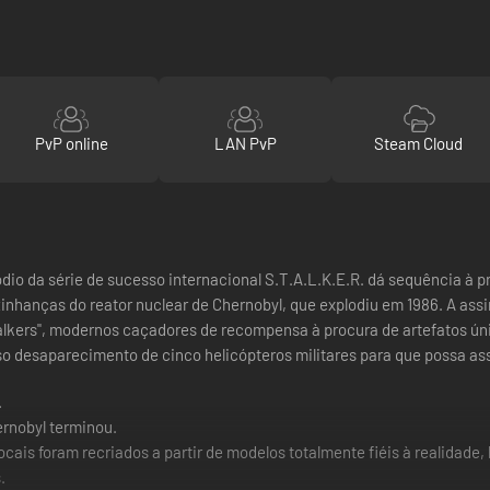
PvP online
LAN PvP
Steam Cloud
io da série de sucesso internacional S.T.A.L.K.E.R. dá sequência à pr
izinhanças do reator nuclear de Chernobyl, que explodiu em 1986. A 
stalkers", modernos caçadores de recompensa à procura de artefatos ún
so desaparecimento de cinco helicópteros militares para que possa assi
.
ernobyl terminou.
locais foram recriados a partir de modelos totalmente fiéis à realidade
.