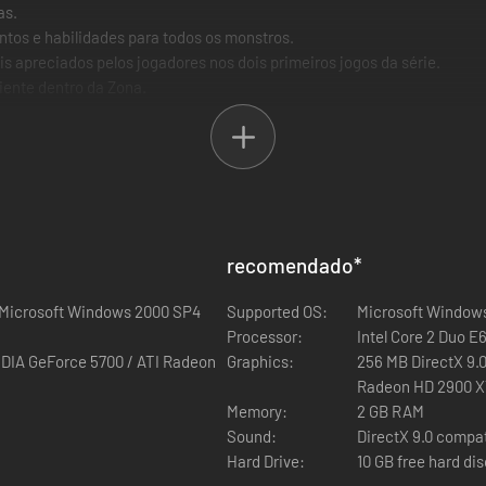
as.
os e habilidades para todos os monstros.
is apreciados pelos jogadores nos dois primeiros jogos da série.
ente dentro da Zona.
o em um modo de mundo aberto.
r. Quatro modos diferentes de jogo e um número enorme de mapas est
recomendado
*
/Microsoft Windows 2000 SP4
Supported OS:
Microsoft Windows
Processor:
Intel Core 2 Duo 
VIDIA GeForce 5700 / ATI Radeon
Graphics:
256 MB DirectX 9.0
Radeon HD 2900 
Memory:
2 GB RAM
Sound:
DirectX 9.0 compa
Hard Drive:
10 GB free hard di