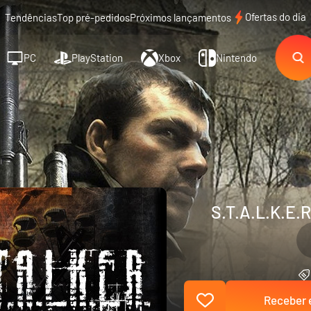
Ofertas do dia
Tendências
Top pré-pedidos
Próximos lançamentos
PC
PlayStation
Xbox
Nintendo
S.T.A.L.K.E.R
Receber e