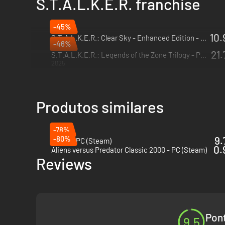
S.T.A.L.K.E.R. franchise
-45%
10.
S.T.A.L.K.E.R.: Clear Sky - Enhanced Edition - PC (Steam)
-46%
2025
21.
S.T.A.L.K.E.R.: Legends of the Zone Trilogy - PC (Steam)
2025
Produtos similares
-78%
-80%
9.
Scum - PC (Steam)
0.
Aliens versus Predator Classic 2000 - PC (Steam)
Reviews
Pont
9.5