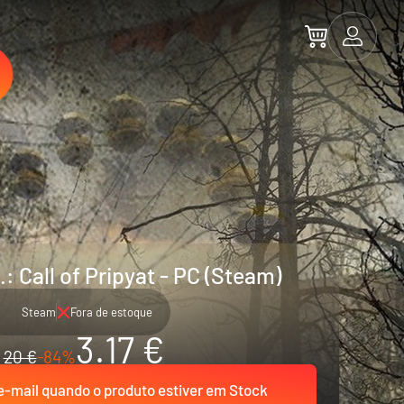
.: Call of Pripyat - PC (Steam)
Steam
Fora de estoque
3.17 €
20 €
-84%
-mail quando o produto estiver em Stock