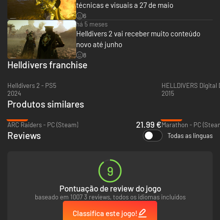
técnicas e visuais a 27 de maio
6
há 5 meses
Helldivers 2 vai receber muito conteúdo
novo até junho
8
Helldivers franchise
TORNE-SE UMA LENDA
Helldivers 2 - PS5
HELLDIVERS Digital D
Você entrará em um esquadrão de até quatro Helldivers e receberá
2024
2015
missões estratégicas.
Cuide de seus aliados — o fogo amigo é um triste
Produtos similares
fato da guerra, mas é impossível vencer sem trabalhar em equipe.
-45%
-42%
21.99 €
ARC Raiders - PC (Steam)
Marathon - PC (Stea
Reviews
Todas as línguas
9
Pontuação de review do jogo
APARATOS
baseado em 1007 3 reviews, todos os idiomas incluídos
Classifica este jogo!
Provoque uma chuva de Liberdade, infiltre-se em território inimigo ou