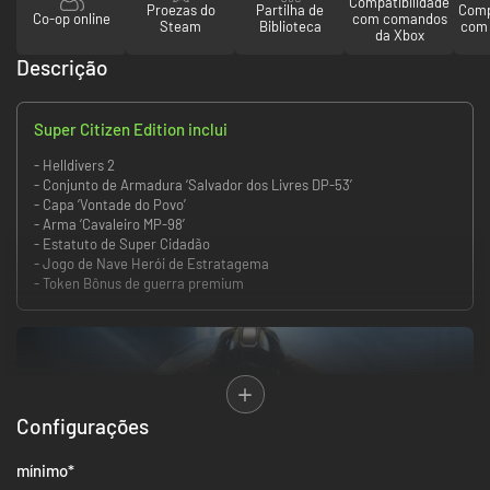
Compatibilidade
Proezas do
Partilha de
Comp
Co-op online
com comandos
Steam
Biblioteca
com 
da Xbox
Descrição
Super Citizen Edition inclui
- Helldivers 2
- Conjunto de Armadura ‘Salvador dos Livres DP-53’
- Capa ‘Vontade do Povo’
- Arma ‘Cavaleiro MP-98’
- Estatuto de Super Cidadão
- Jogo de Nave Herói de Estratagema
- Token Bônus de guerra premium
Configurações
mínimo
*