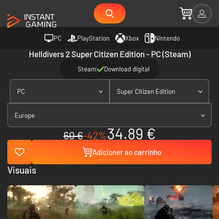
PC
PlayStation
Xbox
Nintendo
Helldivers 2 Super Citizen Edition - PC (Steam)
Steam
Download digital
PC
Super Citizen Edition
Europe
34.89 €
60 €
-42%
Adicioner ao carrinho
Visuais