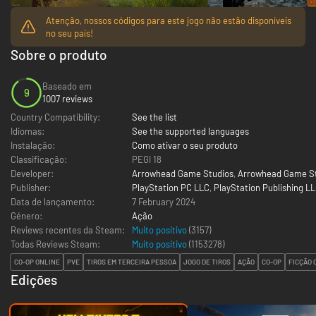
Atenção, nossos códigos para este jogo não estão disponíveis
no seu país!
Sobre o produto
Baseado em
9
1007 reviews
Country Compatibility:
See the list
Idiomas:
See the supported languages
Instalação:
Como ativar o seu produto
Classificação:
PEGI 18
Developer:
Arrowhead Game Studios
,
Arrowhead Game St
Publisher:
PlayStation PC LLC
,
PlayStation Publishing L
Data de lançamento:
7 February 2024
Género:
Ação
Reviews recentes da Steam:
Muito positivo
(3157)
Todas Reviews Steam:
Muito positivo
(
1153278
)
CO-OP ONLINE
PVE
TIROS EM TERCEIRA PESSOA
JOGO DE TIROS
AÇÃO
CO-OP
FICÇÃO 
Edições