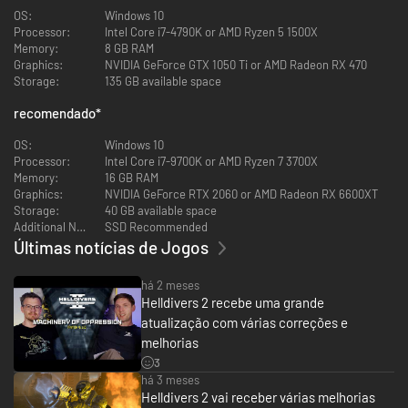
A última linha ofensiva da Galáxia.
OS:
Windows 10
Processor:
Intel Core i7-4790K or AMD Ryzen 5 1500X
Aliste-se aos Helldivers e lute pela Liberdade numa galáxia hostil neste
Memory:
8 GB RAM
feroz, frenético e veloz jogo de tiro em terceira pessoa.
Graphics:
NVIDIA GeForce GTX 1050 Ti or AMD Radeon RX 470
Storage:
135 GB available space
recomendado
*
OS:
Windows 10
Processor:
Intel Core i7-9700K or AMD Ryzen 7 3700X
Memory:
16 GB RAM
Graphics:
NVIDIA GeForce RTX 2060 or AMD Radeon RX 6600XT
Storage:
40 GB available space
Additional Notes:
SSD Recommended
TRANSMISSÃO URGENTE – FORÇAS ARMADAS DA
Últimas notícias de Jogos
SUPERTERRA
Liberdade. Paz. Democracia.
Seus direitos por ter nascido na Superterra.
há 2 meses
Os principais pilares da nossa civilização.
Helldivers 2 recebe uma grande
Da nossa existência.
atualização com várias correções e
Mas guerra continua. E, mais uma vez, tudo está em risco.
melhorias
Junte-se à maior força militar que a Galáxia já viu e garanta a segurança
3
e a paz do lugar.
há 3 meses
Helldivers 2 vai receber várias melhorias