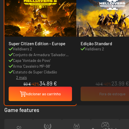
Super Citizen Edition - Europe
Edição Standard
Helldivers 2
Helldivers 2
Conjunto de Armadura ‘Salvador
dos Livres DP-53’
Capa ‘Vontade do Povo’
Arma ‘Cavaleiro MP-98’
Estatuto de Super Cidadão
2 mais
34.89 €
23.99 €
60 €
-42%
40 €
-40%
Adicioner ao carrinho
Fora de estoque
Game features