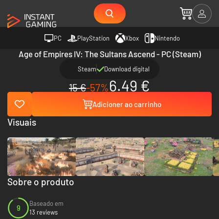
PC
PlayStation
Xbox
Nintendo
Age of Empires IV: The Sultans Ascend - PC (Steam)
Steam
Download digital
6.49 €
15 €
-57%
Adicioner ao carrinho
Visuais
Sobre o produto
Baseado em
9
13 reviews