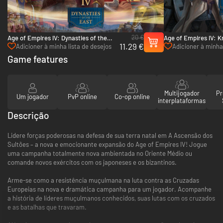
20 €
Age of Empires IV: Dynasties of the
Age of Empires IV: K
11.29 €
East - PC (Steam)
Rose - PC (Steam)
Adicioner à minha lista de desejos
Adicioner à minha 
Game features
Multijogador
Pr
Um jogador
PvP online
Co-op online
interplataformas
Descrição
Lidere forças poderosas na defesa de sua terra natal em A Ascensão dos
Sultões – a nova e emocionante expansão do Age of Empires IV! Jogue
uma campanha totalmente nova ambientada no Oriente Médio ou
comande novos exércitos com os japoneses e os bizantinos.
Arme-se como a resistência muçulmana na luta contra as Cruzadas
Europeias na nova e dramática campanha para um jogador. Acompanhe
a história de líderes muçulmanos conhecidos, suas lutas com os cruzados
e as batalhas que travaram.