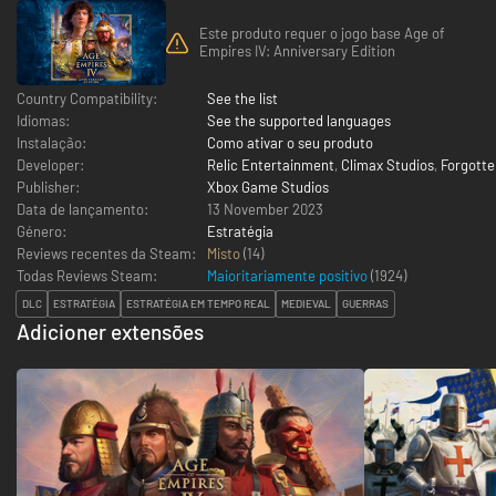
Este produto requer o jogo base Age of
Empires IV: Anniversary Edition
Country Compatibility:
See the list
Idiomas:
See the supported languages
Instalação:
Como ativar o seu produto
Developer:
Relic Entertainment
,
Climax Studios
,
Forgotte
Publisher:
Xbox Game Studios
Data de lançamento:
13 November 2023
Género:
Estratégia
Reviews recentes da Steam:
Misto
(14)
Todas Reviews Steam:
Maioritariamente positivo
(
1924
)
DLC
ESTRATÉGIA
ESTRATÉGIA EM TEMPO REAL
MEDIEVAL
GUERRAS
Adicioner extensões