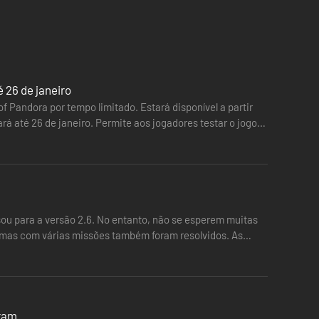
 26 de janeiro
f Pandora por tempo limitado. Estará disponível a partir
ará até 26 de janeiro. Permite aos jogadores testar o jogo
is destrutivas.
e e áudio imersivo.
sou para a versão 2.6. No entanto, não se esperem muitas
lemas com várias missões também foram resolvidos. As
iram