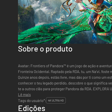
Sobre o produto
Avatar: Frontiers of Pandora™ é um jogo de ação e aventur
Fronteira Ocidental. Raptado pela RDA, tu, um Na’vi, foste 
Quinze anos depois, estás livre, mas dás por ti como um est
conhecer o teu legado perdido, descobre o que significa v
te a outros clãs para proteger Pandora da RDA. EXPLORA UM MUNDO REPLETO DE PERIGOS E
MARAVILHAS Descobre as ...
Lê mais
Tags do usuário*:
4K ULTRA HD
Edições