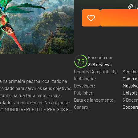
1
Baseado em
7.5
228 reviews
Country Compatibility:
See the 
Instalação:
Como at
a na primeira pessoa localizado na
Developer:
Massive
moldado para servir os seus objetivos.
Publisher:
Ubisoft
ranho na tua terra natal. Fica a
Data de lançamento:
6 Dece
erdadeiramente ser um Na’vi e junta-
Género:
Cooper