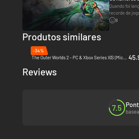
Quando foi lan
recorde de jog
Ash aliado ao
8
Produtos similares
-34%
45.
The Outer Worlds 2 - PC & Xbox Series X|S (Microsoft Store)
Reviews
Pont
7.5
basea