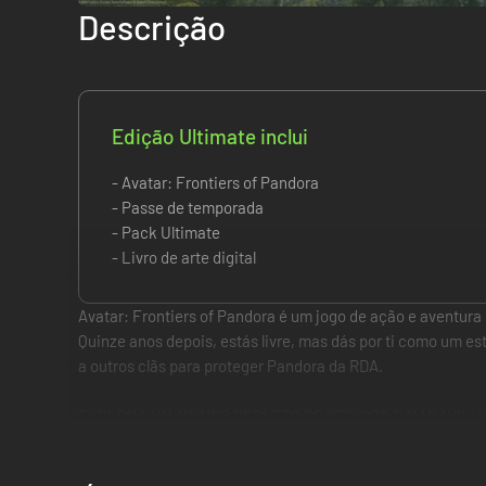
Descrição
Edição Ultimate inclui
- Avatar: Frontiers of Pandora
- Passe de temporada
- Pack Ultimate
- Livro de arte digital
Avatar: Frontiers of Pandora é um jogo de ação e aventura n
Quinze anos depois, estás livre, mas dás por ti como um es
a outros clãs para proteger Pandora da RDA.
EXPLORA UM MUNDO REPLETO DE PERIGOS E MARAVILH
Descobre as maravilhas épicas da Fronteira Ocidental, um 
um erro fatal.