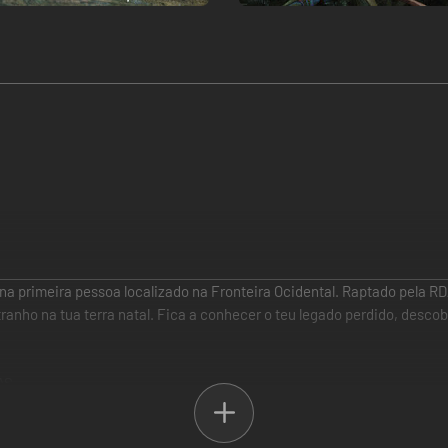
a primeira pessoa localizado na Fronteira Ocidental. Raptado pela RDA,
tranho na tua terra natal. Fica a conhecer o teu legado perdido, descob
AS
continente de Pandora nunca antes visto. Viaja através das suas regi