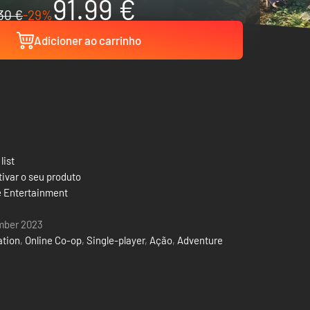
91.99 €
30 €
-29%
Adicioner ao carrinho
list
ivar o seu produto
 Entertainment
mber 2023
ation
,
Online Co-op
,
Single-player
,
Ação
,
Adventure