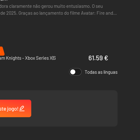
andora claramente não gerou muito entusiasmo. O seu
 de 2025. Graças ao lançamento do filme Avatar: Fire and
%
61.59 €
m Knights - Xbox Series X|S
Todas as línguas
ste jogo!