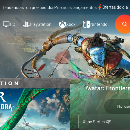
Ofertas do dia
Tendências
Top pré-pedidos
Próximos lançamentos
PC
PlayStation
Xbox
Nintendo
Avatar: Frontier
Microso
Xbox Series X|S