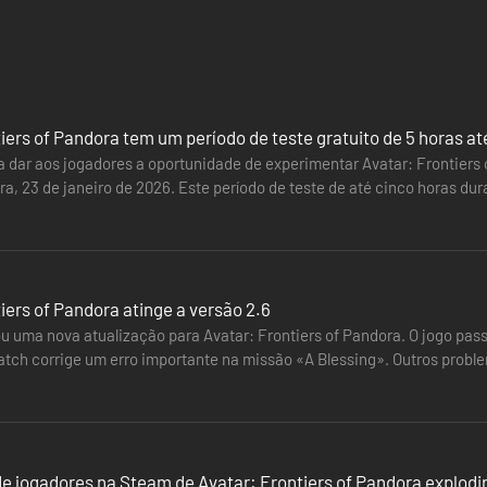
, cria novos equipamentos e melhora as tuas habilidades e armas.
bate aéreo e viajar.
iers of Pandora tem um período de teste gratuito de 5 horas até
a dar aos jogadores a oportunidade de experimentar Avatar: Frontiers o
ra, 23 de janeiro de 2026. Este período de teste de até cinco horas dur
radicionais dos Na’vi ou dá largas ao teu treino humano com armas ma
as…
 imersão com um nível extraordinário de detalhe, renderização, densidad
iers of Pandora atinge a versão 2.6
ativo para dois jogadores.
ou uma nova atualização para Avatar: Frontiers of Pandora. O jogo pas
atch corrige um erro importante na missão «A Blessing». Outros prob
 efeitos visuais…
e jogadores na Steam de Avatar: Frontiers of Pandora explod