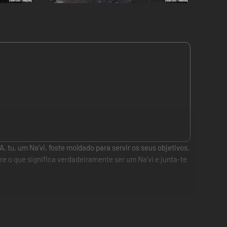
 tu, um Na’vi, foste moldado para servir os seus objetivos.
re o que significa verdadeiramente ser um Na’vi e junta-te
ões belas em mundo aberto onde baixar as defesas pode ser