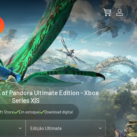
s of Pandora Ultimate Edition - Xbox
Series X|S
ft Store
Em estoque
Download digital
Edição Ultimate