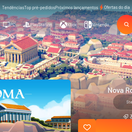
Ofertas do dia
Tendências
Top pré-pedidos
Próximos lançamentos
PC
PlayStation
Xbox
Nintendo
Nova R
St