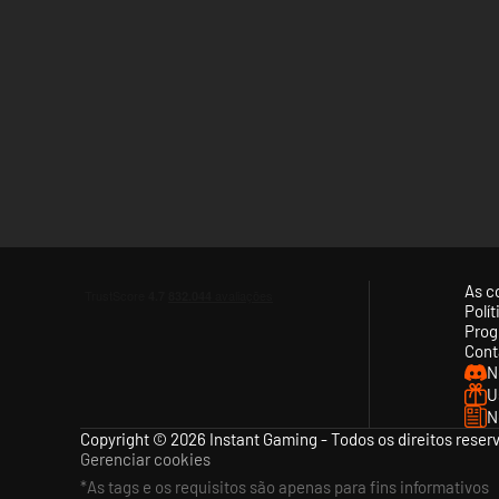
Ao considerar questões de tributação e avanço tecnológic
deles e buscar as bênçãos oferecidas que poderão melhora
As c
Polí
Prog
Cont
N
U
N
Copyright © 2026 Instant Gaming - Todos os direitos reser
Gerenciar cookies
*As tags e os requisitos são apenas para fins informativos