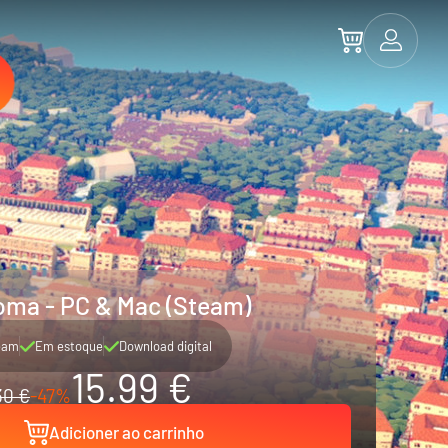
oma - PC & Mac (Steam)
eam
Em estoque
Download digital
15.99 €
30 €
-47%
Adicioner ao carrinho