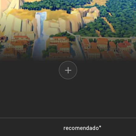
r o mundo à sua volta. Erga barragens e aquedutos gigantescos para co
siderar como suas ações afetarão a fertilidade do solo ou como uma e
ecessária para transportar matéria-prima e produtos através de grande
iscos da rápida expansão? Ou sua vaidade provocará a fúria dos deuses
recomendado
*