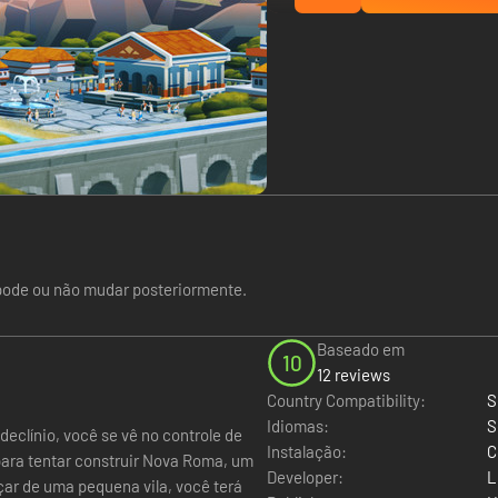
pode ou não mudar posteriormente.
Baseado em
10
12 reviews
Country Compatibility:
S
Idiomas:
S
clínio, você se vê no controle de
Instalação:
C
ara tentar construir Nova Roma, um
Developer:
L
çar de uma pequena vila, você terá