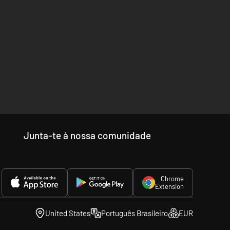
los grandiosos dedicados aos deuses para evitar a fúria
Junta-te à nossa comunidade
Chrome
Extension
United States
Português Brasileiro
EUR