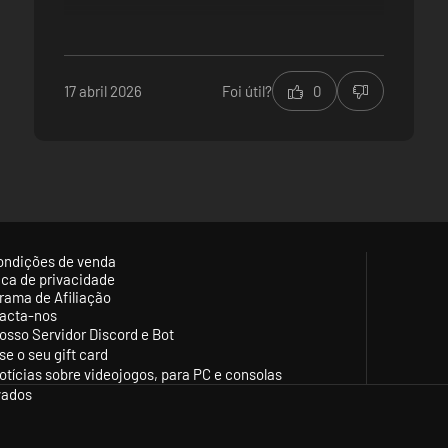
o, não se esqueça dos poderes que estão acima de você! Construa temp
r suas habilidades e garantir a prosperidade de Nova Roma.
17 abril 2026
Foi útil?
0
ondições de venda
tica de privacidade
rama de Afiliação
acta-nos
osso Servidor Discord e Bot
se o seu gift card
otícias sobre videojogos, para PC e consolas
vados