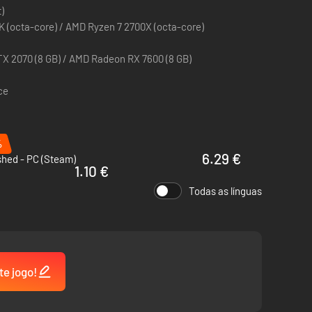
)
0K (octa-core) / AMD Ryzen 7 2700X (octa-core)
X 2070 (8 GB) / AMD Radeon RX 7600 (8 GB)
ce
%
6.29 €
shed - PC (Steam)
1.10 €
Todas as línguas
te jogo!
ho, pão e jogos, educação e fé, a responsabilidade de
to eles passam os dias trabalhando e as noites