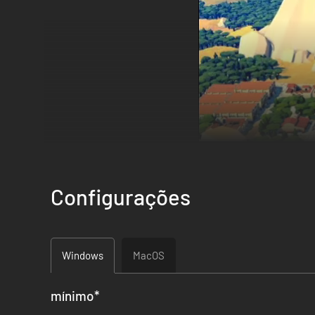
Configurações
Um bom construtor usará sua sabedoria para melhor utiliza
que se tornem reservatórios e açudes, e não deixe de con
Busque reservas de recursos e construa a infraestrutura n
Windows
MacOS
equilíbrio entre o crescimento urbano da sua cidade e os r
mínimo
*