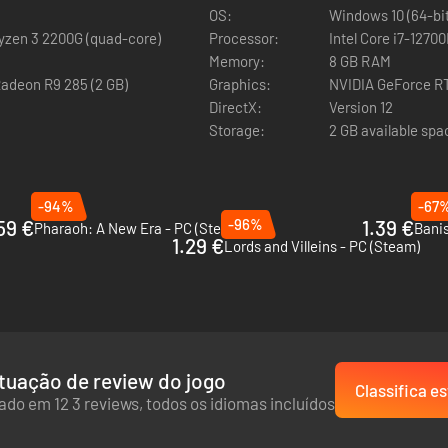
OS:
Windows 10 (64-bit
Ryzen 3 2200G (quad-core)
Processor:
Intel Core i7-1270
Memory:
8 GB RAM
adeon R9 285 (2 GB)
Graphics:
NVIDIA GeForce RT
DirectX:
Version 12
Storage:
2 GB available spa
-94%
-67
59 €
-96%
1.39 €
Pharaoh: A New Era - PC (Steam)
Bani
1.29 €
Lords and Villeins - PC (Steam)
tuação de review do jogo
Classifica es
do em 12 3 reviews, todos os idiomas incluídos
nforme mais e mais pessoas chegam à sua cidade. Seja cerâmicas e vin
nada para se tornarem artesãos, ou atores e guie-os pelas vida enquan