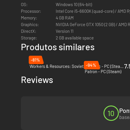
OS:
Windows 10 (64-bit)
Processor:
Intel Core i5-6600K (quad-core) / AMD 
Memory:
4 GB RAM
Graphics:
NVIDIA GeForce GTX 1050 (2 GB) / AMD R
DirectX:
Version 11
Storage:
2 GB available space
Produtos similares
-81%
-94%
7.
Workers & Resources: Soviet Republic - PC (Steam)
Patron - PC (Steam)
Reviews
Pon
10
basea
Lide com uma lista crescente de necessidade e desejos co
manter seu povo feliz e seguro é sua. Acompanhe-os na jor