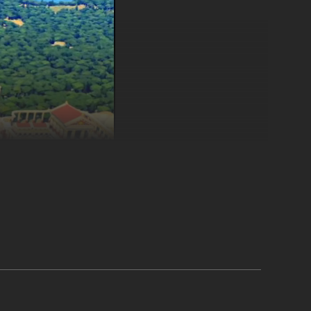
ntrolar o fluxo da água enquanto remolda as terras para
stação de chuvas pode acabar inundando sua cidade.
s faixas de território selvagem. Você conseguirá manter o
 e da própria natureza?