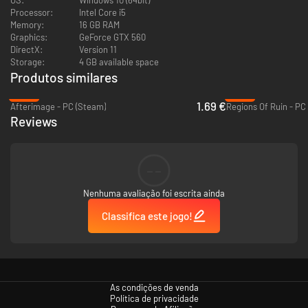
Processor:
Intel Core i5
Memory:
16 GB RAM
Graphics:
GeForce GTX 560
DirectX:
Version 11
Storage:
4 GB available space
Produtos similares
-93%
-92%
1.69 €
Afterimage - PC (Steam)
Regions Of Ruin - PC
Reviews
Crescer para sobreviver
Atualize suas habilidades através de uma árvore de talentos
complexa e gratificante
--
Prepare-se: envolva-se nas batalhas por turno em tempo ativo e
acerte o tempo perfeito de seus ataques e defesas para destruir os
Nenhuma avaliação foi escrita ainda
inimigos.
Classifica este jogo!
As condições de venda
Política de privacidade