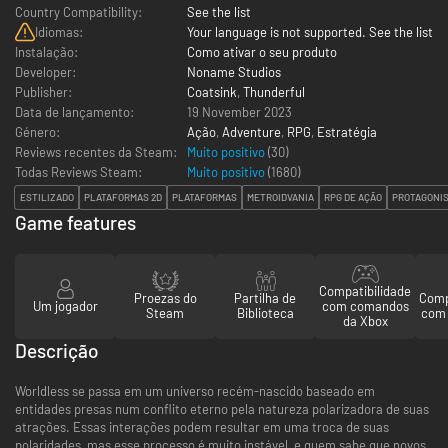
Country Compatibility:
See the list
Idiomas:
Your language is not supported. See the list
Instalação:
Como ativar o seu produto
Developer:
Noname Studios
Publisher:
Coatsink
,
Thunderful
Data de lançamento:
19 November 2023
Género:
Ação
,
Adventure
,
RPG
,
Estratégia
Reviews recentes da Steam:
Muito positivo
(30)
Todas Reviews Steam:
Muito positivo
(
1680
)
ESTILIZADO
PLATAFORMAS 2D
PLATAFORMAS
METROIDVANIA
RPG DE AÇÃO
PROTAGONIS
Game features
Compatibilidade
Proezas do
Partilha de
Comp
Um jogador
com comandos
Steam
Biblioteca
com 
da Xbox
Descrição
Worldless se passa em um universo recém-nascido baseado em
entidades presas num conflito eterno pela natureza polarizadora de suas
atrações. Essas interações podem resultar em uma troca de suas
polaridades, mas esse processo é muito instável, e quem sabe que novos