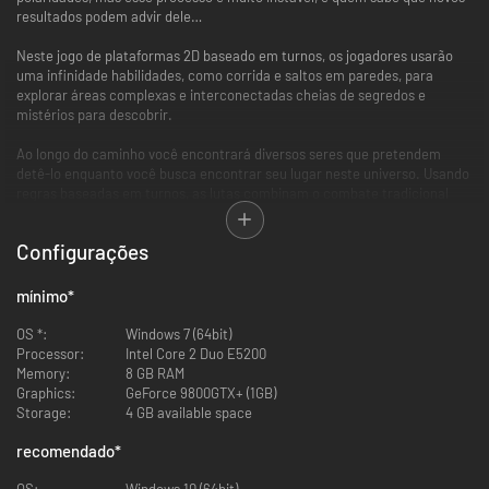
resultados podem advir dele…
Neste jogo de plataformas 2D baseado em turnos, os jogadores usarão
uma infinidade habilidades, como corrida e saltos em paredes, para
explorar áreas complexas e interconectadas cheias de segredos e
mistérios para descobrir.
Ao longo do caminho você encontrará diversos seres que pretendem
detê-lo enquanto você busca encontrar seu lugar neste universo. Usando
regras baseadas em turnos, as lutas combinam o combate tradicional
com ações de tempo ativo para um combate emocionante e estratégico
onde seu conhecimento da mecânica e habilidades do jogo será posto à
Configurações
prova.
Estabeleça-se
mínimo
*
Descubra possibilidades inimagináveis: salte e corra por áreas
OS *:
Windows 7 (64bit)
abstratas em busca da transcendência.
Processor:
Intel Core 2 Duo E5200
Memory:
8 GB RAM
Graphics:
GeForce 9800GTX+ (1GB)
Storage:
4 GB available space
recomendado
*
OS:
Windows 10 (64bit)