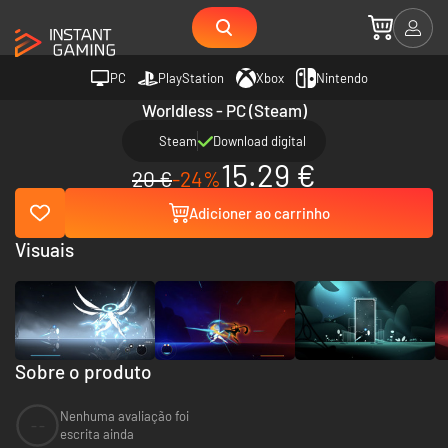
PC
PlayStation
Xbox
Nintendo
Worldless - PC (Steam)
Steam
Download digital
15.29 €
20 €
-24%
Adicioner ao carrinho
Visuais
Sobre o produto
Nenhuma avaliação foi
--
escrita ainda