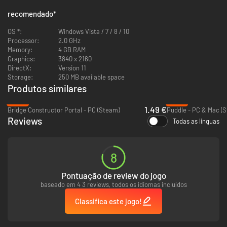
remasterizado com uma campanha para um jogador e versão
competitiva multijogador local (com suporte a Steam Remote Play).
recomendado
*
Kabufuda Solitaire
: crie combinações de cartas japonesas de
kabufuda nesse demake retrô do jogo original de Paciência que
OS *:
Windows Vista / 7 / 8 / 10
estreou em Eliza.
Processor:
2.0 GHz
Memory:
4 GB RAM
Graphics:
3840 x 2160
E mais:
DirectX:
Version 11
Storage:
250 MB available space
Produtos similares
Volte no tempo para uma época em que computadores pessoais
-85%
-86%
eram emocionantes novidades, com artes em pixel de alta
1.49 €
Bridge Constructor Portal - PC (Steam)
Puddle - PC & Mac (
resolução e uma trilha sonora ao estilo FM!
Reviews
Todas as línguas
Descubra a história por trás do misterioso administrador de Last
Call, o Barman, além dos desenvolvedores dos jogos e da lendária
fabricante de computadores dos anos 90: a Sawayama Corporation.
8
Pontuação de review do jogo
baseado em 4 3 reviews, todos os idiomas incluídos
Classifica este jogo!