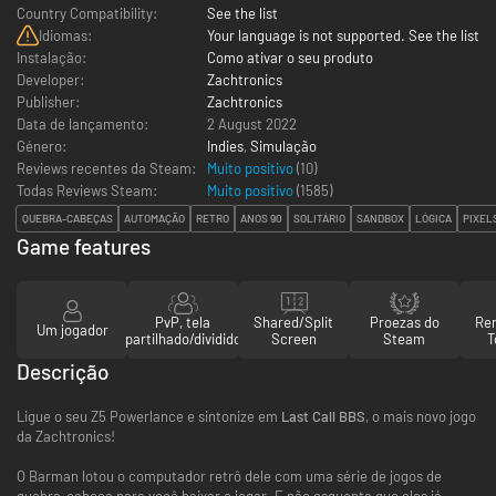
Country Compatibility:
See the list
Idiomas:
Your language is not supported. See the list
Instalação:
Como ativar o seu produto
Developer:
Zachtronics
Publisher:
Zachtronics
Data de lançamento:
2 August 2022
Género:
Indies
,
Simulação
Reviews recentes da Steam:
Muito positivo
(10)
Todas Reviews Steam:
Muito positivo
(
1585
)
QUEBRA-CABEÇAS
AUTOMAÇÃO
RETRO
ANOS 90
SOLITÁRIO
SANDBOX
LÓGICA
PIXEL
Game features
PvP, tela
Shared/Split
Proezas do
Re
Um jogador
partilhado/dividido
Screen
Steam
T
Descrição
Ligue o seu Z5 Powerlance e sintonize em
Last Call BBS
, o mais novo jogo
da Zachtronics!
O Barman lotou o computador retrô dele com uma série de jogos de
quebra-cabeça para você baixar e jogar. E não esquenta que eles já