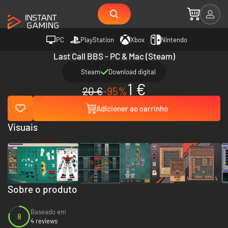
PC
PlayStation
Xbox
Nintendo
Last Call BBS - PC & Mac (Steam)
Steam
Download digital
1 €
20 €
-95%
Adicioner ao carrinho
Visuais
Sobre o produto
Baseado em
8
4 reviews