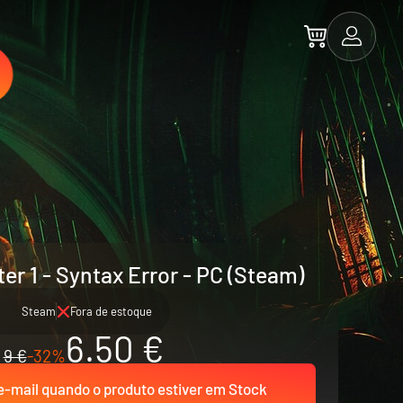
er 1 - Syntax Error - PC (Steam)
Steam
Fora de estoque
6.50 €
9 €
-32%
-mail quando o produto estiver em Stock