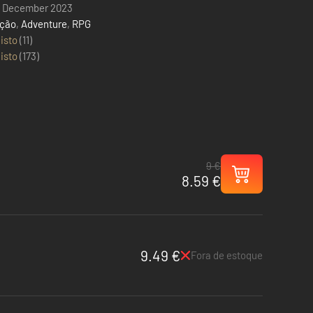
1 December 2023
ção
,
Adventure
,
RPG
isto
(11)
isto
(
173
)
9 €
8.59 €
9.49 €
Fora de estoque