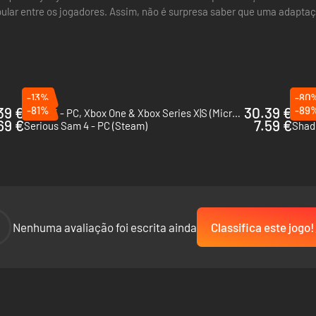
pular entre os jogadores. Assim, não é surpresa saber que uma adapt
ma parceria…
-13%
-80
39 €
-81%
30.39 €
-89
Gears 5 - PC, Xbox One & Xbox Series X|S (Microsoft Store)
Kane 
69 €
7.59 €
Serious Sam 4 - PC (Steam)
Shado
-
Nenhuma avaliação foi escrita ainda
Classifica este jogo!