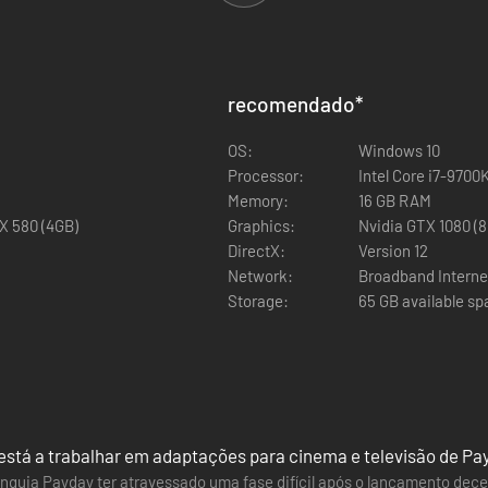
ate Erro de Sintaxe e o Pacote de Armas Erro de Sintaxe.
recomendado
*
OS:
Windows 10
Processor:
Intel Core i7-9700
Memory:
16 GB RAM
X 580 (4GB)
Graphics:
Nvidia GTX 1080 (
DirectX:
Version 12
Network:
Broadband Interne
Storage:
65 GB available s
 está a trabalhar em adaptações para cinema e televisão de Pa
anquia Payday ter atravessado uma fase difícil após o lançamento dec