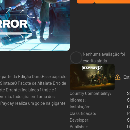
Nenhuma avaliação foi
--
escrita ainda
az parte da Edição Ouro.Esse capítulo
Est
SintaxeO Pacote de Alfaiate Erro de
e Errante (incluindo 1 traje e 1
Country Compatibility:
S
em dia, tudo gira em torno dos
Idiomas:
S
 Payday realiza um golpe na gigante
Instalação:
C
Classificação:
P
Developer:
S
Publisher:
D