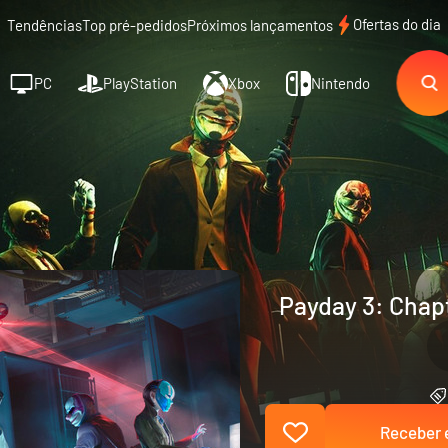
Ofertas do dia
Tendências
Top pré-pedidos
Próximos lançamentos
PC
PlayStation
Xbox
Nintendo
Payday 3: Chapt
Receber e