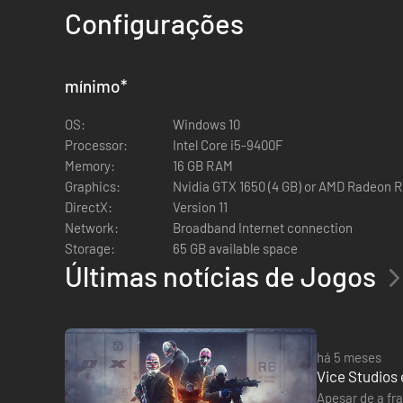
Configurações
invadir o local e retirar os servidores de lá, fisicamente...
O pacote contém o Golpe Erro de Sintaxe, o Pacote de Alfai
mínimo
*
OS:
Windows 10
Processor:
Intel Core i5-9400F
Memory:
16 GB RAM
Graphics:
Nvidia GTX 1650 (4 GB) or AMD Radeon R
DirectX:
Version 11
Network:
Broadband Internet connection
Storage:
65 GB available space
Últimas notícias de Jogos
há 5 meses
Vice Studios
Apesar de a fr