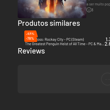
a ser muito po
estabeleceu u
3
Produtos similares
-93%
-78%
1.
Crime Boss: Rockay City - PC (Steam)
2.
The Greatest Penguin Heist of All Time - PC & Mac (Steam)
Reviews
-