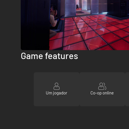
Game features
Um jogador
Co-op online