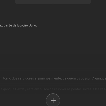
faz parte da Edição Ouro.
 em torno dos servidores e, principalmente, de quem os possui. A gangu
a gangue Payday está em busca de resolver as pontas soltas. Eles vas
um programa de controle de drones altamente valioso e de última gera
 Park, em Manhattan.
 devem se adaptar. Seu novo objetivo está armazenado em servidores p