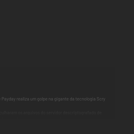
e Payday realiza um golpe na gigante da tecnologia Scry
culharam os arquivos do servidor descriptografado de
ção. As pistas levam a gangue diretamente a uma central
rotegidos por uma IA poderosa. Por isso, eles devem