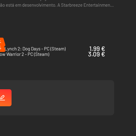
ação está em desenvolvimento. A Starbreeze Entertainment
%
%
1.99 €
& Lynch 2: Dog Days - PC (Steam)
3.09 €
w Warrior 2 - PC (Steam)