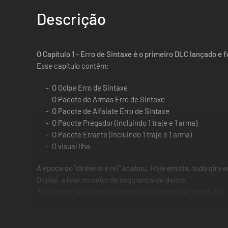
Descrição
O Capítulo 1 - Erro de Sintaxe é o primeiro DLC lançado e 
Esse capítulo contém:
O Golpe Erro de Sintaxe
O Pacote de Armas Erro de Sintaxe
O Pacote de Alfaiate Erro de Sintaxe
O Pacote Pregador (incluindo 1 traje e 1 arma)
O Pacote Errante (incluindo 1 traje e 1 arma)
O visual Ilha
A época do "dinheiro é rei" acabou. Hoje em dia, tudo gira
Digital, a líder no setor de segurança de dados.
Após terem superado a conspiração assassina contra eles, 
Patricia Sharke e se depararam com as especificações de 
de dados chamada Scry Digital, localizada na orla de Ryan
Em um mundo onde o dinheiro não é mais rei, os golpistas