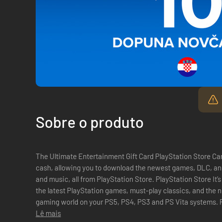
Sobre o produto
The Ultimate Entertainment Gift Card PlayStation Store Car
cash, allowing you to download the newest games, DLC, and
and music, all from PlayStation Store. PlayStation Store It’s all here. PlayStation Store has all of
the latest PlayStation games, must-play classics, and the
gaming world on your PS5, PS4, PS3 and PS Vita systems. PlayStation Plus The ultimate gaming
membership. Get free ...
Lê mais