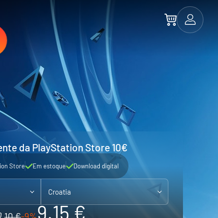
nte da PlayStation Store 10€
ion Store
Em estoque
Download digital
Croatia
9.15 €
10 €
-9%