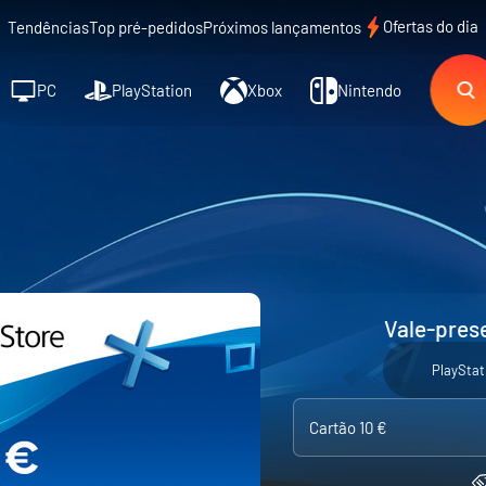
Ofertas do dia
Tendências
Top pré-pedidos
Próximos lançamentos
PC
PlayStation
Xbox
Nintendo
Vale-prese
PlayStat
Cartão 10 €