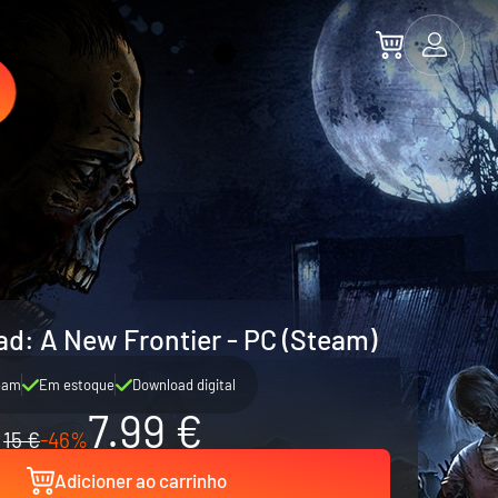
d: A New Frontier - PC (Steam)
eam
Em estoque
Download digital
7.99 €
15 €
-46%
Adicioner ao carrinho