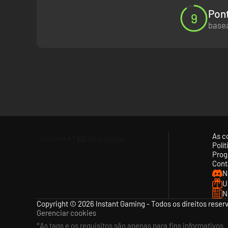
Pont
9
basea
As c
Polí
Prog
Cont
N
U
N
Copyright © 2026 Instant Gaming - Todos os direitos reser
Gerenciar cookies
*As tags e os requisitos são apenas para fins informativos