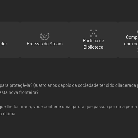
Compa
Partilha de
ador
Proezas do Steam
com c
Biblioteca
ai para protegê-la? Quatro anos depois da sociedade ter sido dilacera
esta nova fronteira?
ue lhe foi tirada, você conhece uma garota que passou por uma perda 
a última.