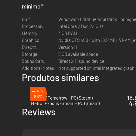
mínimo
*
OS *:
Windows 7 64Bit Service Pack 1 or highe
Processor:
Intel Core 2 Duo 2.4GHz
Memory:
3 GB RAM
Graphics:
Nvidia GTS 450+ with 1024MB+ VRAM (e
DirectX:
Version 11
Storage:
8 GB available space
Sound Card:
Direct X 11 sound device
Additional Notes:
Not supported on Intel integrated graph
Produtos similares
-44%
-83%
16.
Tides of Tomorrow - PC (Steam)
4.
Metro: Exodus -Steam - PC (Steam)
Reviews