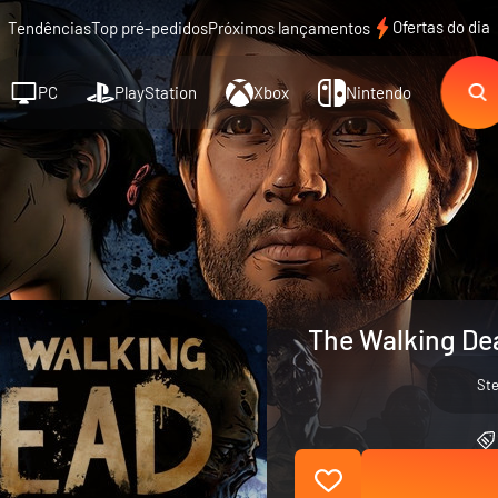
Ofertas do dia
Tendências
Top pré-pedidos
Próximos lançamentos
PC
PlayStation
Xbox
Nintendo
The Walking Dea
St