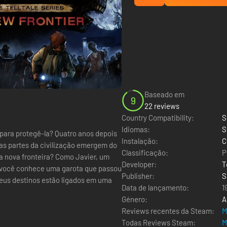
Baseado em
9
22 reviews
Country Compatibility:
S
Idiomas:
S
i para protegê-la? Quatro anos depois
Instalação:
C
nas partes da civilização emergem do
Classificação:
P
eira? Como Javier, um
Developer:
T
a, você conhece uma garota que passou
Publisher:
S
seus destinos estão ligados em uma
Data de lançamento:
1
Género:
A
Reviews recentes da Steam:
M
Todas Reviews Steam:
M