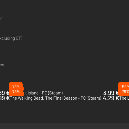
r
xcluding GT)
ics
-73%
-93
69 €
-78%
3.99 €
-76
Outbreak Island - PC (Steam)
Them
99 €
4.29 €
The Walking Dead: The Final Season - PC (Steam)
The L