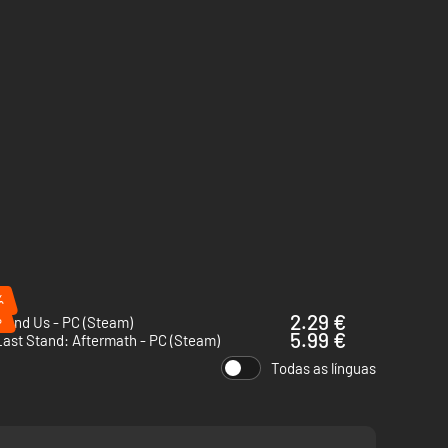
%
%
2.29 €
 and Us - PC (Steam)
5.99 €
ast Stand: Aftermath - PC (Steam)
Todas as línguas