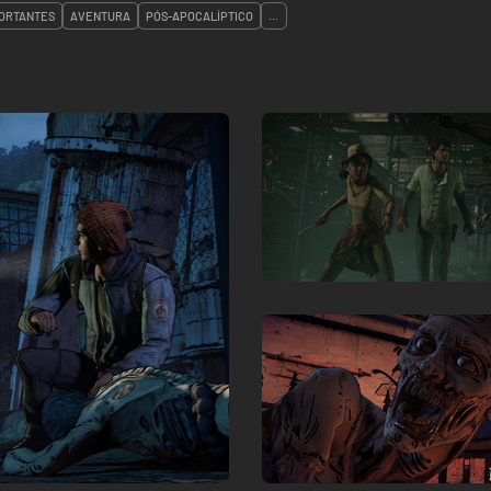
ORTANTES
AVENTURA
PÓS-APOCALÍPTICO
...