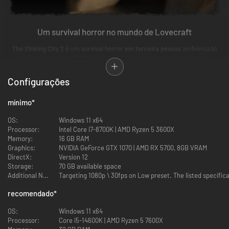
Um survival horror no mundo de Lovecraft
The Sinking City 2
é um
survival horror em terceira pessoa
ambientado
em
Arkham nos anos 1920
.
Deliberado, tenso e com poucos recursos
: a
pressão aumenta conforme você avança mais fundo, o alívio vem em
breves refúgios, e o medo é algo que você gerencia. Cuide do seu
Configurações
inventário
, enfrente quebra-cabeças inquietantes e volte por atalhos
desbloqueados em busca de
suprimentos e melhorias
.
mínimo
*
OS:
Windows 11 x64
Processor:
Intel Core i7-8700K | AMD Ryzen 5 3600X
Memory:
16 GB RAM
Graphics:
NVIDIA GeForce GTX 1070 | AMD RX 5700, 8GB VRAM
DirectX:
Version 12
Storage:
70 GB available space
Additional Notes:
Targeting 1080p \ 30fps on Low preset. The listed specifi
recomendado
*
Arkham, Nova Inglaterra
OS:
Windows 11 x64
Uma cidade portuária dos Loucos Anos 20 cedendo sob uma
enchente
Processor:
Core i5-14600K | AMD Ryzen 5 7600X
sobrenatural
. Avenidas marcadas pela maré e Art Déco deteriorado.