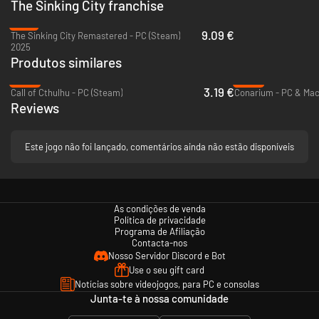
The Sinking City franchise
-77%
9.09 €
The Sinking City Remastered - PC (Steam)
2025
Produtos similares
-84%
-93%
3.19 €
Call of Cthulhu - PC (Steam)
Conarium - PC & Mac
Reviews
Inimigos aterrorizantes
Este jogo não foi lançado, comentários ainda não estão disponíveis
Os
Rastejantes
animam os mortos.
Profundos
emergem das águas
escuras. Sombras distorcem o espaço e testam seus nervos. Algumas
lutas devem ser enfrentadas de frente; outras exigem uma retirada para
se rearmar, reajustar sua build e retornar
mais bem preparado
. Ou aceite
uma
investigação opcional
e retorne com uma arma aprimorada.
As condições de venda
Política de privacidade
Programa de Afiliação
Contacta-nos
Nosso Servidor Discord e Bot
Use o seu gift card
Notícias sobre videojogos, para PC e consolas
Junta-te à nossa comunidade