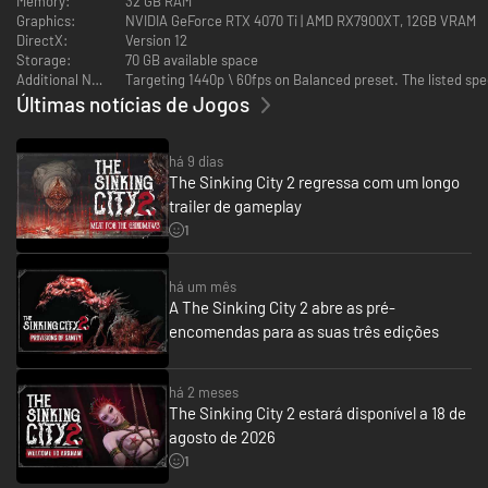
Memory:
32 GB RAM
Bares clandestinos às escuras. Os distritos parecem vividos e
Graphics:
NVIDIA GeForce RTX 4070 Ti | AMD RX7900XT, 12GB VRAM
desgastados pela água, com rotas a pé e de bote, atalhos por trás de
DirectX:
Version 12
quebra-mares colapsados e segredos escondidos em salões fechados
Storage:
70 GB available space
com tábuas. Você vai percorrer um hospital onde a ciência esconde o
Additional Notes:
Targeting 1440p \ 60fps on Balanced preset. The listed sp
rosto, um mercado de peixes onde a mercadoria reage, e descer
Últimas notícias de Jogos
profundamente abaixo da cidade até onde
horrores anciães despertam
.
há 9 dias
The Sinking City 2 regressa com um longo
trailer de gameplay
1
há um mês
A The Sinking City 2 abre as pré-
encomendas para as suas três edições
Um resgate com riscos impossíveis
Um ritual que deu errado prendeu a alma dela nas Terras dos Sonhos, e
há 2 meses
agora forças malignas roubaram seu corpo. Para resgatar a mulher que
The Sinking City 2 estará disponível a 18 de
você ama, você deve trilhar um
caminho perigoso através da catástrofe
até a origem da enchente — a presença dela sempre sentida, mas
agosto de 2026
raramente vista.
1