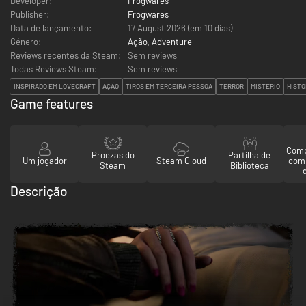
Developer:
Frogwares
Publisher:
Frogwares
Data de lançamento:
17 August 2026 (em 10 dias)
Género:
Ação
,
Adventure
Reviews recentes da Steam:
Sem reviews
Todas Reviews Steam:
Sem reviews
INSPIRADO EM LOVECRAFT
AÇÃO
TIROS EM TERCEIRA PESSOA
TERROR
MISTÉRIO
HISTÓ
Game features
Comp
Proezas do
Partilha de
Um jogador
Steam Cloud
com
Steam
Biblioteca
Descrição