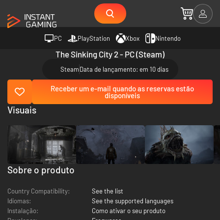
PC
PlayStation
Xbox
Nintendo
The Sinking City 2 - PC (Steam)
Steam
Data de lançamento: em 10 dias
Receber um e-mail quando as reservas estão
disponíveis
Visuais
Sobre o produto
Country Compatibility:
See the list
Idiomas:
See the supported languages
Instalação:
Como ativar o seu produto