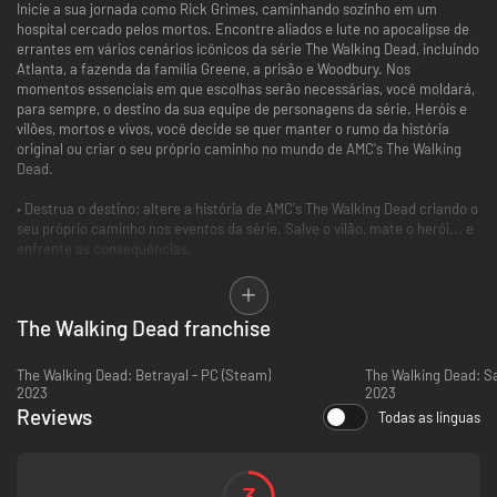
Inicie a sua jornada como Rick Grimes, caminhando sozinho em um
hospital cercado pelos mortos. Encontre aliados e lute no apocalipse de
errantes em vários cenários icônicos da série The Walking Dead, incluindo
Atlanta, a fazenda da família Greene, a prisão e Woodbury. Nos
momentos essenciais em que escolhas serão necessárias, você moldará,
para sempre, o destino da sua equipe de personagens da série. Heróis e
vilões, mortos e vivos, você decide se quer manter o rumo da história
original ou criar o seu próprio caminho no mundo de AMC's The Walking
Dead.
• Destrua o destino: altere a história de AMC's The Walking Dead criando o
seu próprio caminho nos eventos da série. Salve o vilão, mate o herói... e
enfrente as consequências.
• Corte, esmague e atire nos mortos-vivos: mate hordas de errantes em
ação de terceira pessoa com várias armas corpo a corpo e de longo
The Walking Dead franchise
alcance, incluindo tacos, catanas, pistolas, escopetas e bestas.
• Jogue com 13 personagens clássicos: monte a sua equipe de AMC's The
The Walking Dead: Betrayal - PC (Steam)
Walking Dead, incluindo Rick, Shane, Michonne, Carol, Daryl e mais.
2023
2023
Reviews
Todas as línguas
• Sobreviva no apocalipse: gerencie recursos limitados, colete armas e
munições e melhore as habilidades do seu grupo para sobreviver.
• Experimente pura tensão: defenda o seu acampamento, resgate
3