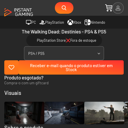
PC
PlayStation
Xbox
Nintendo
The Walking Dead: Destinies - PS4 & PS5
PlayStation Store
Fora de estoque
PS4 / PS5
Receber e-mail quando o produto estiver em
Stock
Produto esgotado?
Compra-o com um giftcard
Visuais
Sobre o produto