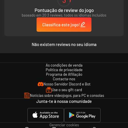
sobreviventes e lute usando furtividade ou agressividade. Tenha uma
última chance de sobrevivência em um “estado quebrado” antes da
Pontuação de review do jogo
ameaça zumbi acabar com você.
baseado em 20 3 reviews, todos os idiomas incluídos
Classifica este jogo!
Não existem reviews no seu idioma
As condições de venda
Política de privacidade
Programa de Afiliação
Contacta-nos
Nosso Servidor Discord e Bot
Use o seu gift card
Notícias sobre videojogos, para PC e consolas
Junta-te à nossa comunidade
Gerenciar cookies