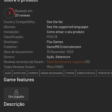
Baseado em
3
20 reviews
Country Compatibility:
See the list
Idiomas:
See the supported languages
Instalação:
Como ativar o seu produto
Classificação:
PEGI 18
Developer:
Flux Games
Publisher:
GameMill Entertainment
Data de lançamento:
30 November 2023
Género:
Ação
,
Adventure
Reviews recentes da Steam:
Maioritariamente negativo
(10)
Todas Reviews Steam:
Misto
(
1065
)
AÇÃO
AVENTURA
ZOMBIES
BANDA DESENHADA
TERROR
SOBREVIVÊNCIA
TERROR DE 
Game features
Um jogador
Descrição