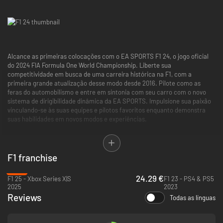
Alcance as primeiras colocações com o EA SPORTS F1 24, o jogo oficial
do 2024 FIA Formula One World Championship. Liberte sua
competitividade em busca de uma carreira histórica na F1, com a
primeira grande atualização desse modo desde 2016. Pilote como as
feras do automobilismo e entre em sintonia com seu carro com o novo
sistema de dirigibilidade dinâmica da EA SPORTS. Impulsione sua paixão
vinculando-se às suas equipes e pilotos favoritos enquanto demonstra
suas habilidades em novos modos e experiências.
F1 franchise
-70%
24.29 €
Este título inclui compras opcionais dentro do jogo de moeda virtual que
F1 25 - Xbox Series X|S
F1 23 - PS4 & PS5
2025
2023
pode ser usada para adquirir itens virtuais do jogo.
Reviews
Todas as línguas