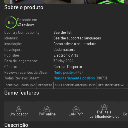
Sobre o produto
Baseado em
6.5
43 reviews
Country Compatibility:
See the list
Idiomas:
See the supported languages
Instalação:
Como ativar o seu produto
Developer:
Codemasters
Publisher:
Electronic Arts
Data de lançamento:
30 May 2024
Género:
Corrida
,
Desporto
Reviews recentes da Steam:
Muito positivo
(48)
Todas Reviews Steam:
Maioritariamente positivo
(
19079
)
CORRIDAS
CONDUÇÃO
DESPORTO
SIMULADOR DE AUTOMOBILISMO
REALIDADE VIRTUAL
Game features
PvP, tela
Um jogador
PvP online
LAN PvP
Co-
partilhado/dividido
Descrição