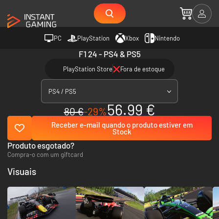
PC
PlayStation
Xbox
Nintendo
F1 24 - PS4 & PS5
PlayStation Store
Fora de estoque
PS4 / PS5
56.99 €
80 €
-29%
Receber e-mail quando o produto estiver em
Stock
Produto esgotado?
Compra-o com um giftcard
Visuais