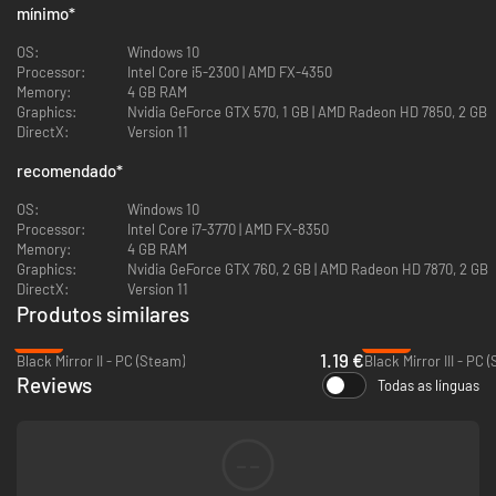
mínimo
*
OS:
Windows 10
Processor:
Intel Core i5-2300 | AMD FX-4350
Memory:
4 GB RAM
Graphics:
Nvidia GeForce GTX 570, 1 GB | AMD Radeon HD 7850, 2 GB
DirectX:
Version 11
recomendado
*
OS:
Windows 10
Processor:
Intel Core i7-3770 | AMD FX-8350
Memory:
4 GB RAM
Graphics:
Nvidia GeForce GTX 760, 2 GB | AMD Radeon HD 7870, 2 GB
DirectX:
Version 11
Produtos similares
-88%
-84%
1.19 €
Black Mirror II - PC (Steam)
Black Mirror III - PC 
Reviews
Todas as línguas
--