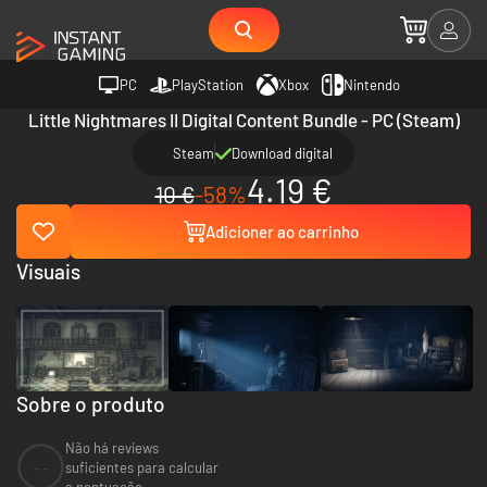
PC
PlayStation
Xbox
Nintendo
Little Nightmares II Digital Content Bundle - PC (Steam)
Steam
Download digital
4.19 €
10 €
-58%
Adicioner ao carrinho
Visuais
Sobre o produto
Não há reviews
--
suficientes para calcular
a pontuação