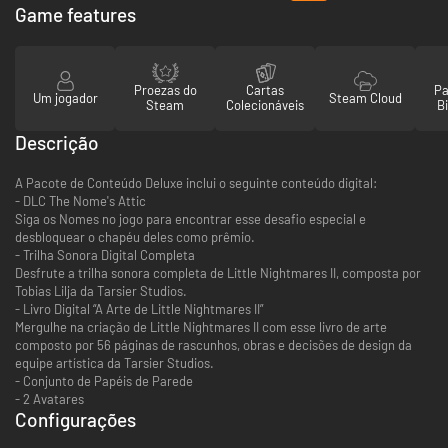
Game features
Proezas do
Cartas
Pa
Um jogador
Steam Cloud
Steam
Colecionáveis
Bi
Descrição
A Pacote de Conteúdo Deluxe inclui o seguinte conteúdo digital:
- DLC The Nome's Attic
Siga os Nomes no jogo para encontrar esse desafio especial e
desbloquear o chapéu deles como prêmio.
- Trilha Sonora Digital Completa
Desfrute a trilha sonora completa de Little Nightmares II, composta por
Tobias Lilja da Tarsier Studios.
- Livro Digital “A Arte de Little Nightmares II”
Mergulhe na criação de Little Nightmares II com esse livro de arte
composto por 56 páginas de rascunhos, obras e decisões de design da
equipe artística da Tarsier Studios.
- Conjunto de Papéis de Parede
- 2 Avatares
Configurações