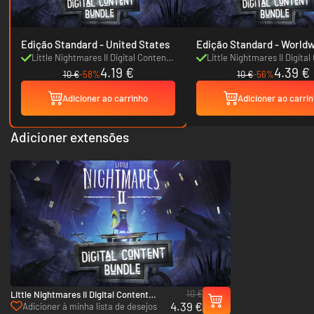
Edição Standard - United States
Edição Standard - W
Little Nightmares II Digital Content
Little Nightmares II Digita
4.19 €
4.39 €
Bundle
Bundle
10 €
-58%
10 €
-56%
Adicioner ao carrinho
Adicioner ao carri
Adicioner extensões
10 €
Little Nightmares II Digital Content
4.39 €
Bundle - PC (Steam)
Adicioner à minha lista de desejos