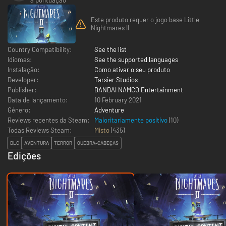
Este produto requer o jogo base Little
Nightmares II
Country Compatibility:
See the list
Idiomas:
See the supported languages
Instalação:
Como ativar o seu produto
Developer:
Tarsier Studios
Publisher:
BANDAI NAMCO Entertainment
Data de lançamento:
10 February 2021
Género:
Adventure
Reviews recentes da Steam:
Maioritariamente positivo
(10)
Todas Reviews Steam:
Misto
(
435
)
DLC
AVENTURA
TERROR
QUEBRA-CABEÇAS
Edições