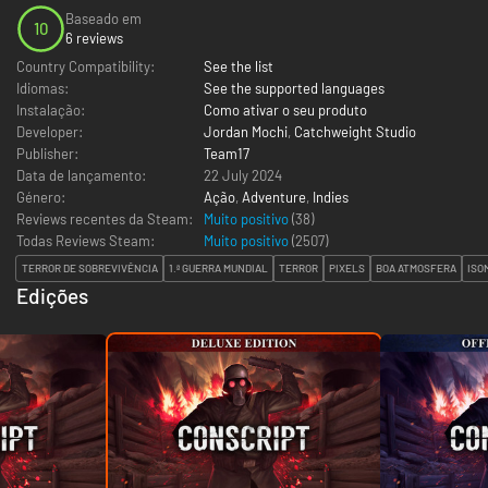
Baseado em
10
6 reviews
Country Compatibility:
See the list
Idiomas:
See the supported languages
Instalação:
Como ativar o seu produto
Developer:
Jordan Mochi
,
Catchweight Studio
Publisher:
Team17
Data de lançamento:
22 July 2024
Género:
Ação
,
Adventure
,
Indies
Reviews recentes da Steam:
Muito positivo
(38)
Todas Reviews Steam:
Muito positivo
(
2507
)
TERROR DE SOBREVIVÊNCIA
1.ª GUERRA MUNDIAL
TERROR
PIXELS
BOA ATMOSFERA
ISO
Edições