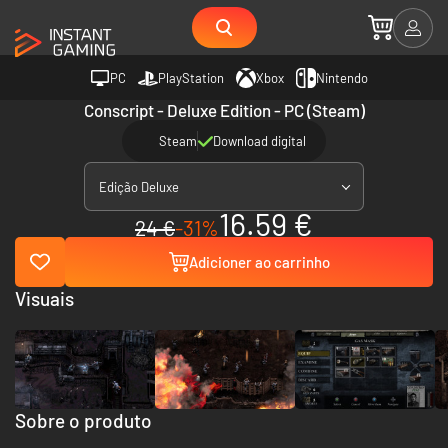
PC
PlayStation
Xbox
Nintendo
Conscript - Deluxe Edition - PC (Steam)
Steam
Download digital
Edição Deluxe
16.59 €
24 €
-31%
Adicioner ao carrinho
Visuais
Sobre o produto