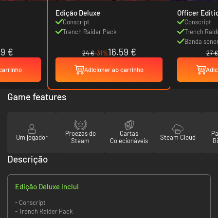
Edição Deluxe
Officer Editi
Conscript
Conscript
Trench Raider Pack
Trench Raid
Banda sonor
39 €
16.59 €
24 €
-31%
27 €
carrinho
Adicioner ao carrinho
Adic
Game features
Proezas do
Cartas
Pa
Um jogador
Steam Cloud
Steam
Colecionáveis
Bi
Descrição
Edição Deluxe inclui
- Conscript
- Trench Raider Pack