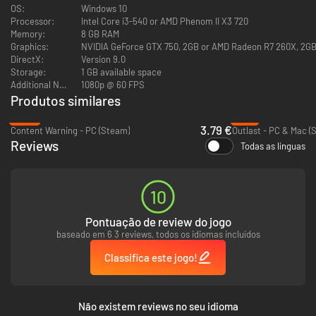
OS:
Windows 10
Áreas com tema distinto da 1ª Guerra Mundial que se interligam e
Processor:
Intel Core i3-540 or AMD Phenom II X3 720
sobrepõem.
Memory:
8 GB RAM
Graphics:
NVIDIA GeForce GTX 750, 2GB or AMD Radeon R7 260X, 2GB 
DirectX:
Version 9.0
Storage:
1 GB available space
Additional Notes:
1080p @ 60 FPS
Produtos similares
-49%
-71%
3.79 €
Content Warning - PC (Steam)
Outlast - PC & Mac (
Reviews
Todas as línguas
10
Pontuação de review do jogo
baseado em 6 3 reviews, todos os idiomas incluídos
Classifica este jogo!
Não existem reviews no seu idioma