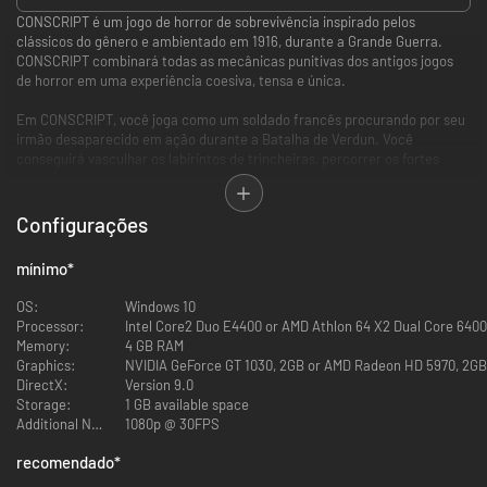
CONSCRIPT é um jogo de horror de sobrevivência inspirado pelos
clássicos do gênero e ambientado em 1916, durante a Grande Guerra.
CONSCRIPT combinará todas as mecânicas punitivas dos antigos jogos
de horror em uma experiência coesiva, tensa e única.
Em CONSCRIPT, você joga como um soldado francês procurando por seu
irmão desaparecido em ação durante a Batalha de Verdun. Você
conseguirá vasculhar os labirintos de trincheiras, percorrer os fortes
tomados e cruzar a terra de ninguém para encontrá-lo e garantir que um
lar não seja destruído?
Configurações
Experimente a jogabilidade clássica e metódica do horror de
sobrevivência em um ambiente histórico único: a Batalha de Verdun.
mínimo
*
Excelente rejogabilidade com várias configurações de dificuldade,
múltiplos finais, roupas desbloqueáveis e armas bônus.
OS:
Windows 10
Processor:
Intel Core2 Duo E4400 or AMD Athlon 64 X2 Dual Core 640
Enfrente uma variedade de soldados e combatentes inimigos com uma
Memory:
4 GB RAM
variedade de armas corpo-a-corpo e de fogo da 1ª Guerra Mundial.
Graphics:
NVIDIA GeForce GT 1030, 2GB or AMD Radeon HD 5970, 2GB 
DirectX:
Version 9.0
Sobreviva em uma atmosfera intensa e angustiante amplificada por uma
Storage:
1 GB available space
estética pixel art única e um design de som opressivo.
Additional Notes:
1080p @ 30FPS
Percorra níveis intricados que promovem a gestão de itens e
recomendado
*
planejamento de rotas enquanto resolve complexos puzzles ambientais.