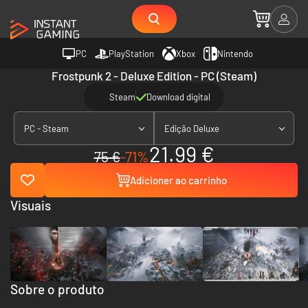
PC
PlayStation
Xbox
Nintendo
Frostpunk 2 - Deluxe Edition - PC (Steam)
Steam
Download digital
PC - Steam
Edição Deluxe
21.99 €
75 €
-71%
Adicioner ao carrinho
Visuais
Sobre o produto