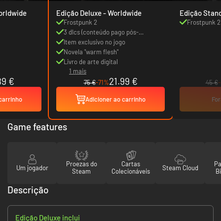
tandard - Worldwide
Edição Deluxe - Worldwide
Frostpunk 2
Frostpunk 2
3 dlcs (conteúdo pago pós-
lançamento)
Item exclusivo no jogo
Novela "warm flesh"
Livro de arte digital
1 mais
89 €
21.99 €
75 €
-71%
45 €
carrinho
Adicioner ao carrinho
For
Game features
Proezas do
Cartas
Pa
Um jogador
Steam Cloud
Steam
Colecionáveis
Bi
Descrição
Edição Deluxe inclui