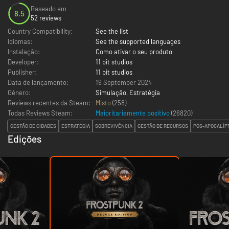
Baseado em
8.5
52 reviews
Country Compatibility:
See the list
Idiomas:
See the supported languages
Instalação:
Como ativar o seu produto
Developer:
11 bit studios
Publisher:
11 bit studios
Data de lançamento:
19 September 2024
Género:
Simulação
,
Estratégia
Reviews recentes da Steam:
Misto
(258)
Todas Reviews Steam:
Maioritariamente positivo
(
26820
)
GESTÃO DE CIDADES
ESTRATÉGIA
SOBREVIVÊNCIA
GESTÃO DE RECURSOS
PÓS-APOCALÍP
Edições