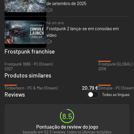
de setembro de 2025
2
há um ano
Frostpunk 2 lança-se em consolas em
vídeo
1
Frostpunk franchise
Tome decisões de vida ou morte ao alocar o aquecimento de sua cidade
-92%
com o apoio de novos temas de pesquisa e leis relacionadas ao calor.
Frostpunk 1886 - PC (Steam)
Frostpunk (GLOBAL) 
Escolha os distritos mais necessitados com ajuda do sistema de Gestão
2027
2018
de Aquecimento e a exibição detalhada de temperaturas.
Produtos similares
-39%
-40%
20.79 €
Timberborn - PC & Mac (Steam)
Sintopia - PC (Steam
Reviews
Todas as línguas
8.5
Pontuação de review do jogo
baseado em 52 3 reviews, todos os idiomas incluídos