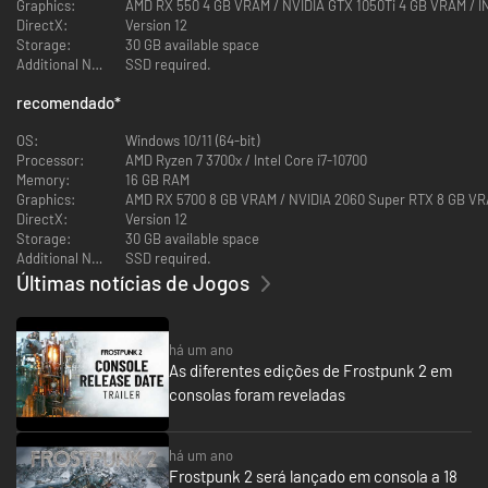
Graphics:
AMD RX 550 4 GB VRAM / NVIDIA GTX 1050Ti 4 GB VRAM / 
DirectX:
Version 12
Storage:
30 GB available space
Additional Notes:
SSD required.
recomendado
*
OS:
Windows 10/11 (64-bit)
A sua população cresce constantemente, tornando a tarefa de governá-
Processor:
AMD Ryzen 7 3700x / Intel Core i7-10700
la e satisfazer suas demandas ainda mais desafiadora. Como Dirigente,
Memory:
16 GB RAM
você terá que lidar com os interesses dos diversos grupos que habitam a
Graphics:
AMD RX 5700 8 GB VRAM / NVIDIA 2060 Super RTX 8 GB V
cidade.
DirectX:
Version 12
Storage:
30 GB available space
Additional Notes:
SSD required.
Últimas notícias de Jogos
há um ano
As diferentes edições de Frostpunk 2 em
Os habitantes da sua cidade desejam participar das decisões sobre a
consolas foram reveladas
administração. Cada facção possui sua própria ideologia e visões para o
futuro, mas todas têm uma coisa em comum: uma sede insaciável de
poder. Escolha seus aliados no Salão do Conselho com sabedoria.
há um ano
Frostpunk 2 será lançado em consola a 18