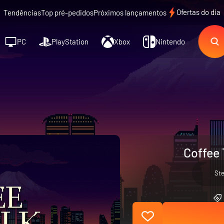
Ofertas do dia
Tendências
Top pré-pedidos
Próximos lançamentos
PC
PlayStation
Xbox
Nintendo
Coffee 
St