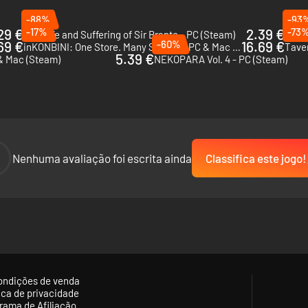
o refrescantes bebidas geladas, perfeitas para o verão em Tóquio.
-88%
-93
desenhos polvilhando pó sobre a bebida e personalize adicionando leite
29 €
-17%
2.39 €
-73
The Life and Suffering of Sir Brante - PC (Steam)
Beac
69 €
-60%
16.69 €
inKONBINI: One Store. Many Stories - PC & Mac (Steam)
5.39 €
& Mac (Steam)
NEKOPARA Vol. 4 - PC (Steam)
-
Nenhuma avaliação foi escrita ainda
Classifica este jogo!
ondições de venda
tica de privacidade
rama de Afiliação