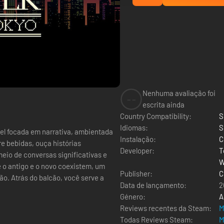
Nenhuma avaliação foi
--
escrita ainda
Country Compatibility:
S
Idiomas:
S
el focada em narrativa, ambientada
Instalação:
C
e bebidas, ouça histórias
Developer:
T
eio de conversas significativas e
W
 o antigo e o novo coexistem, um
Publisher:
C
ão. Atrás do balcão, você serve a
Data de lançamento:
2
Género:
A
Reviews recentes da Steam:
M
Todas Reviews Steam:
M