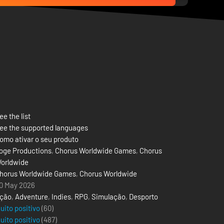
ee the list
ee the supported languages
omo ativar o seu produto
oge Productions
,
Chorus Worldwide Games
,
Chorus
orldwide
horus Worldwide Games
,
Chorus Worldwide
0 May 2026
ção
,
Adventure
,
Indies
,
RPG
,
Simulação
,
Desporto
uito positivo
(60)
uito positivo
(
487
)