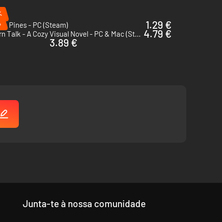
%
 e detalhes finais.
%
1.29 €
on Pines - PC (Steam)
4.79 €
Tavern Talk - A Cozy Visual Novel - PC & Mac (Steam)
3.89 €
Junta-te à nossa comunidade