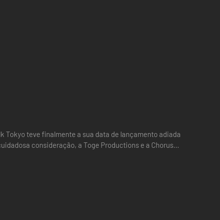
k Tokyo teve finalmente a sua data de lançamento adiada
…
r cada turno atrás do balcão.