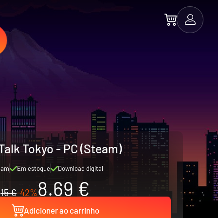
Talk Tokyo - PC (Steam)
eam
Em estoque
Download digital
8.69 €
15 €
-42%
Adicioner ao carrinho