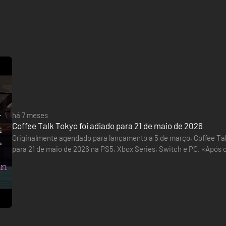
tos
 personagens
 de hashtags interativas
possibilidades.
ornadas são completamente novos.
ósito após a aposentadoria
há 7 meses
Coffee Talk Tokyo foi adiado para 21 de maio de 2026
mentado e as consequências persistentes de um desastre anterior
ecentemente, tenta compreender sua inesperada nova existência
Originalmente agendado para lançamento a 5 de março, Coffee Tal
para 21 de maio de 2026 na PS5, Xbox Series, Switch e PC. «Após cuidadosa consideração, a Toge Productions e a Chorus
s que se desenvolvem conforme você escuta, responde e serve.
Worldwide decidiram adiar a data de lançamento de [Coffee Talk
my
lk Episode 2, retorna com uma nova trilha sonora lo-fi para acompanha