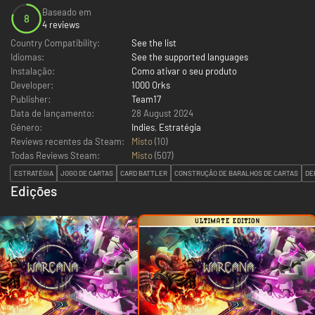
Baseado em
8
4 reviews
Country Compatibility:
See the list
Idiomas:
See the supported languages
Instalação:
Como ativar o seu produto
Developer:
1000 Orks
Publisher:
Team17
Data de lançamento:
28 August 2024
Género:
Indies
,
Estratégia
Reviews recentes da Steam:
Misto
(10)
Todas Reviews Steam:
Misto
(
507
)
ESTRATÉGIA
JOGO DE CARTAS
CARD BATTLER
CONSTRUÇÃO DE BARALHOS DE CARTAS
DE
Edições