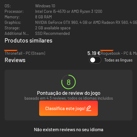
OS:
Windows 10
Processor:
Intel Core i5-4570 or AMD Ryzen 3 1200
Memory:
8 GB RAM
Graphics:
NVIDIA GeForce GTX 960, 4 GB or AMD Radeon RX 560, 4 GB 
Storage:
2 GB available space
Additional Notes:
SSD Recommended
Produtos similares
Todas as cartas têm árvores de tecnologia próprias, com habilidades que
-60%
-94%
vão desde a invocação de construções ou unidades até o lançamento de
5.19 €
Thronefall - PC (Steam)
Roguebook - PC & Ma
feitiços. As construções econômicas invocadas desbloqueiam mais
Reviews
Todas as línguas
cartas, então jogue suas cartas corretamente e planeje a rota de sua
árvore de tecnologia para ter monstros ferozes, feitiços destrutivos e
muito mais sob seu comando. Mas, se fizer a escolha errada, ficará
vulnerável e contará apenas com o cronômetro da rodada para salvar a
8
sua base.
CAMPANHA PARA UM JOGADOR
Pontuação de review do jogo
baseado em 4 3 reviews, todos os idiomas incluídos
Classifica este jogo!
Não existem reviews no seu idioma