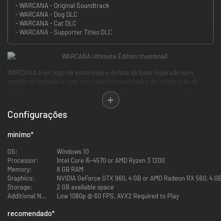
- WARCANA - Original Soundtrack
- WARCANA - Dog DLC
- WARCANA - Cat DLC
- WARCANA - Supporter Titles DLC
WARCANA é um jogo de estratégia e defesa de base inspirado num
mundo de fantasia e com uma mecânica exclusiva de construção de
baralho. Assuma o papel de um mago poderoso e encare o desafio de
sobreviver a ondas de ataques implacáveis enquanto invoca
simultaneamente seus próprios exércitos a fim de devastar os rivais num
Configurações
Battle Royale com até 30 jogadores ou em uma série de missões de
campanha para um jogador.
mínimo
*
Construa seu baralho. Prepare suas defesas. Invoque seus exércitos.
Sobreviva à matança. Você é capaz de ser o último sobrevivente?
OS:
Windows 10
JUNÇÃO DE DEFESA DE BASES E CRIAÇÃO DE BARALHOS
Processor:
Intel Core i5-4570 or AMD Ryzen 3 1200
Memory:
8 GB RAM
Graphics:
NVIDIA GeForce GTX 960, 4 GB or AMD Radeon RX 560, 4 GB 
Storage:
2 GB available space
Additional Notes:
Low 1080p @ 60 FPS, AVX2 Required to Play
recomendado
*