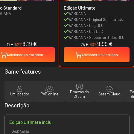
o Standard
Edição Ultimate
RCANA
WARCANA
WARCANA - Original Soundtrack
WARCANA - Dog DLC
WARCANA - Cat DLC
WARCANA - Supporter Titles DLC
8.19 €
9.99 €
17 €
-52%
25 €
-60%
Adicioner ao carrinho
Adicioner ao carrinho
Game features
Proezas do
Pa
Um jogador
PvP online
Steam Cloud
Steam
Bi
Descrição
Edição Ultimate inclui
- WARCANA