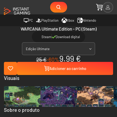
PC
PlayStation
Xbox
Nintendo
WARCANA Ultimate Edition - PC (Steam)
Steam
Download digital
Edição Ultimate
9.99 €
25 €
-60%
Adicioner ao carrinho
Visuais
Sobre o produto