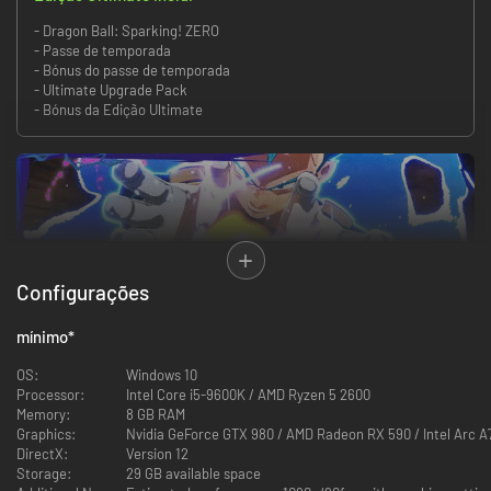
- Dragon Ball: Sparking! ZERO
- Passe de temporada
- Bónus do passe de temporada
- Ultimate Upgrade Pack
- Bónus da Edição Ultimate
Configurações
mínimo
*
OS:
Windows 10
DRAGON BALL: Sparking! ZERO pegou a jogabilidade lendária da série
Processor:
Intel Core i5-9600K / AMD Ryzen 5 2600
Budokai Tenkaichi e a elevou a novos níveis. Torne-se um superguerreiro
Memory:
8 GB RAM
e vivencie as batalhas de tremer a terra e romper limites de Dragon Ball!
Graphics:
Nvidia GeForce GTX 980 / AMD Radeon RX 590 / Intel Arc A
DirectX:
Version 12
A MAIOR LISTA DE PERSONAGENS DA HISTÓRIA
Storage:
29 GB available space
Desperte o poder de mais de 180 lutadores de Dragon Ball Z, Dragon Ball