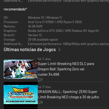
Additional Notes:
Estimated performance: 1080p/60fps with graphics settings
Super, Dragon Ball GT e dos filmes selecionados de Dragon Ball, tudo no
jogo de base! Cada personagem tem suas próprias habilidades especiais,
recomendado
*
transformações e técnicas.
OS:
Windows 10 / Windows 11
Faça com que o poder destrutivo dos lutadores mais fortes de Dragon
Processor:
Intel Core i7-9700K / AMD Ryzen 5 3600
Ball seja seu!
Memory:
16 GB RAM
Graphics:
Nvidia GeForce RTX 2060 / AMD Radeon RX Vega 64
LUTAS 3D INCRÍVEIS
DirectX:
Version 12
Storage:
29 GB available space
Additional Notes:
Estimated performance: 1080p/60fps with graphics settings 
Últimas notícias de Jogos
há 11 dias
Super Limit-Breaking NEO DLC para
Dragon Ball: Sparking Zero vai
custar 34,99€
7
Participe de batalhas 3D emocionantes e de alta velocidade fiéis ao
há 17 dias
anime e aos jogos, com visuais de tirar o fôlego e movimentos de
DRAGON BALL: Sparking! ZERO Super
combate autênticos, como confrontos de feixes, ataques de investida,
Limit Breaking NEO chega a 30 de julho
movimentos rápidos demais para os olhos verem e ataques supremos que
3
destroem planetas.