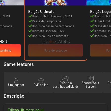
Edição Ultimate
Edição Lege
g! ZERO
Dragon Ball: Sparking! ZERO
Dragon Ball
Passe de temporada
Super Limit
emporada
Bónus do passe de temporada
Passe de t
Ultimate Upgrade Pack
Ultimate U
Bónus da Edição Ultimate
Bónus da Ed
99 €
42.59 €
110 €
-61%
carrinho
Fora de estoque
For
Game features
PvP, tela
Shared/Split
Pr
Um jogador
PvP online
partilhado/dividido
Screen
Descrição
Edição Ultimate inclui