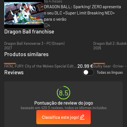
há 4 meses
RIVAIS QUE DÃO FORÇA
DRAGON BALL: Sparking! ZERO apresenta
o seu DLC «Super Limit Breaking NEO»
para o verão
4
Dragon Ball franchise
Dragon Ball Xenoverse 3 - PC (Steam)
Dragon Ball Z: Budok
2027
2026
Produtos similares
-65%
-69%
20.99 €
FATAL FURY: City of the Wolves Special Edition - PC (Steam)
Guilty Gear -Strive- 
Desafie outros jogadores online para testar suas habilidades ou treine
Reviews
Todas as línguas
com seus amigos offline para aprimorar suas habilidades! Lute para
vencer vários modos de torneio com diversas condições de vitória.
DESBRAVE SEU PRÓPRIO CAMINHO
8.5
Pontuação de review do jogo
baseado em 420 3 reviews, todos os idiomas incluídos
Classifica este jogo!