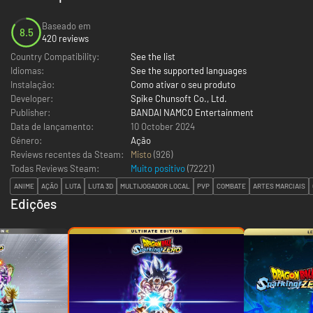
Baseado em
8.5
420 reviews
Country Compatibility:
See the list
Idiomas:
See the supported languages
Instalação:
Como ativar o seu produto
Developer:
Spike Chunsoft Co., Ltd.
Publisher:
BANDAI NAMCO Entertainment
Data de lançamento:
10 October 2024
Género:
Ação
Reviews recentes da Steam:
Misto
(926)
Todas Reviews Steam:
Muito positivo
(
72221
)
ANIME
AÇÃO
LUTA
LUTA 3D
MULTIJOGADOR LOCAL
PVP
COMBATE
ARTES MARCIAIS
Edições