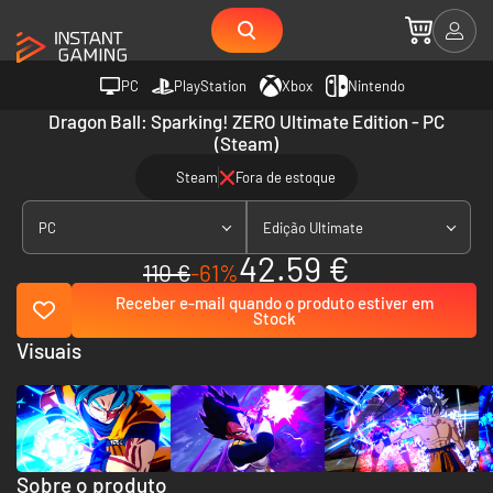
PC
PlayStation
Xbox
Nintendo
Dragon Ball: Sparking! ZERO Ultimate Edition - PC
(Steam)
Steam
Fora de estoque
PC
Edição Ultimate
42.59 €
110 €
-61%
Receber e-mail quando o produto estiver em
Stock
Visuais
Sobre o produto