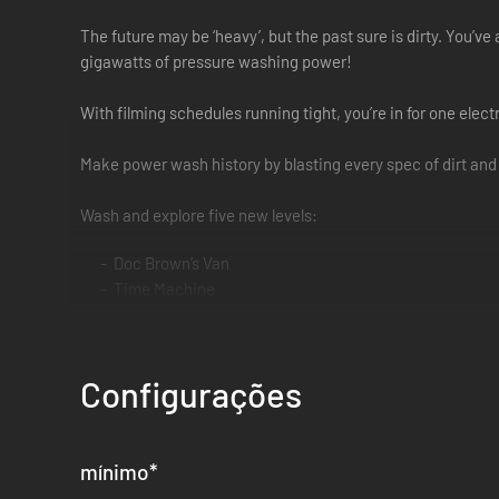
The future may be ‘heavy’, but the past sure is dirty. You’ve
gigawatts of pressure washing power!
With filming schedules running tight, you’re in for one ele
Make power wash history by blasting every spec of dirt and
Wash and explore five new levels:
Doc Brown’s Van
Time Machine
Hill Valley Clocktower
Holomax Theater
Doc’s Time Train
Configurações
Well, better get to it! There’s no time like the present! Or the
mínimo
*