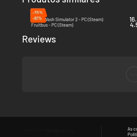
-35%
-81%
16
PowerWash Simulator 2 - PC (Steam)
4.
Fruitbus - PC (Steam)
Reviews
-
As c
Polí