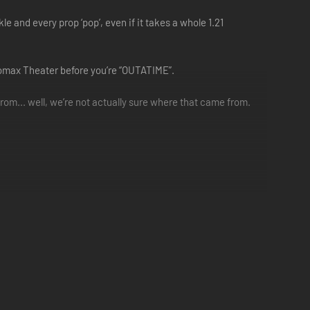
le and every prop ‘pop’, even if it takes a whole 1.21
olomax Theater before you’re “OUTATIME”.
om... well, we’re not actually sure where that came from.