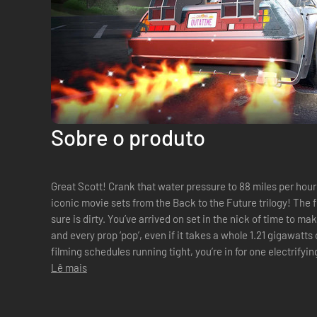
Sobre o produto
Great Scott! Crank that water pressure to 88 miles per hour
iconic movie sets from the Back to the Future trilogy! The future may be ‘heavy’, but the past
sure is dirty. You’ve arrived on set in the nick of time to m
and every prop ‘pop’, even if it takes a whole 1.21 gigawatts o
filming schedules running tight, you’re in for one electrifyi
t...
Lê mais