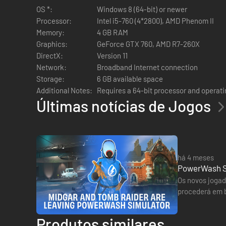
OS *:
Windows 8 (64-bit) or newer
Processor:
Intel i5-760 (4*2800), AMD Phenom II
Memory:
4 GB RAM
Graphics:
GeForce GTX 760, AMD R7-260X
DirectX:
Version 11
Network:
Broadband Internet connection
Storage:
6 GB available space
Additional Notes:
Requires a 64-bit processor and operat
Últimas notícias de Jogos
há 4 meses
PowerWash Sim
Os novos jogad
procederá em b
(sobre Final F
Produtos similares