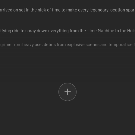
 arrived on set in the nick of time to make every legendary location spark
ctrifying ride to spray down everything from the Time Machine to the H
 grime from heavy use, debris from explosive scenes and temporal ice fr
 past, or the future for that matter.