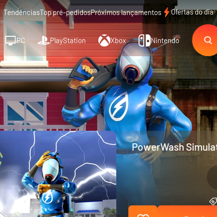
Ofertas do dia
Tendências
Top pré-pedidos
Próximos lançamentos
PC
PlayStation
Xbox
Nintendo
PowerWash Simulato