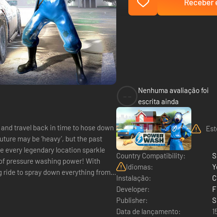
Receber e
Nenhuma avaliação foi
--
escrita ainda
 and travel back in time to hose down
Est
ake every legendary location sparkle
Country Compatibility:
S
f pressure washing power! With
Idiomas:
Y
ng ride to spray down everything from
Instalação:
C
Developer:
F
Publisher:
S
Data de lançamento:
1