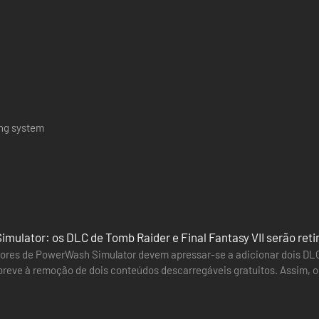
ing system
ulator: os DLC de Tomb Raider e Final Fantasy VII serão reti
ores de PowerWash Simulator devem apressar-se a adicionar dois DLC 
reve à remoção de dois conteúdos descarregáveis gratuitos. Assim, 
antasy VII) desaparecerão…