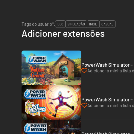
Tags do usuário*:
DLC
SIMULAÇÃO
INDIE
CASUAL
Adicioner extensões
PowerWash Simulator – 
Adicioner à minha lista 
PowerWash Simulator – A
Adicioner à minha lista 