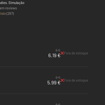
ndies
,
Simulação
em reviews
isto
(
267
)
8 €
Fora de estoque
6.19 €
8 €
Fora de estoque
5.99 €
8 €