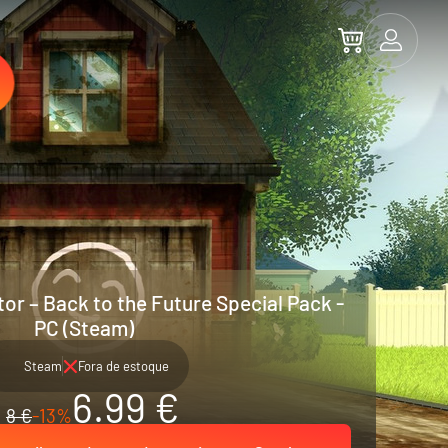
r – Back to the Future Special Pack -
PC (Steam)
Steam
Fora de estoque
6.99 €
8 €
-13%