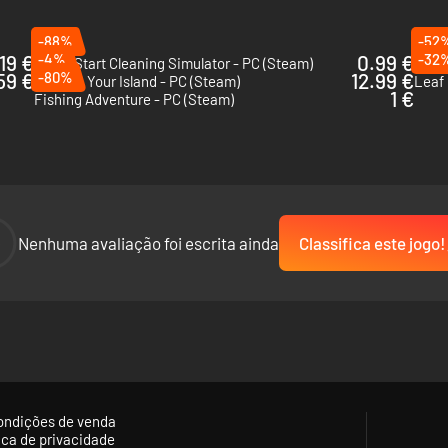
-88%
-52
.19 €
-4%
0.99 €
-32
Fresh Start Cleaning Simulator - PC (Steam)
The 
59 €
-80%
12.99 €
Restore Your Island - PC (Steam)
Leaf 
1 €
Fishing Adventure - PC (Steam)
-
Nenhuma avaliação foi escrita ainda
Classifica este jogo!
ondições de venda
tica de privacidade