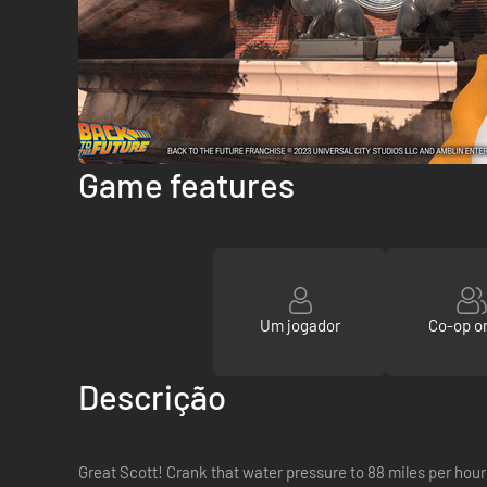
Game features
Um jogador
Co-op on
Descrição
Great Scott! Crank that water pressure to 88 miles per hour