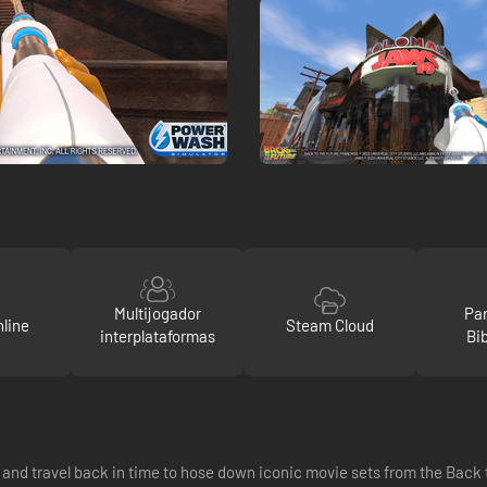
Multijogador
Par
line
Steam Cloud
interplataformas
Bi
 and travel back in time to hose down iconic movie sets from the Back t