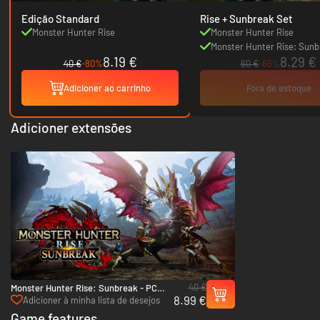
Edição Standard
Rise + Sunbreak Set
Monster Hunter Rise
Monster Hunter Rise
Monster Hunter Rise: Sun
8.19 €
8.29 €
40 €
-80%
60 €
-86%
Adicioner ao carrinho
Fora de estoque
Adicioner extensões
40 €
Monster Hunter Rise: Sunbreak - PC
8.99 €
(Steam)
Adicioner à minha lista de desejos
Game features