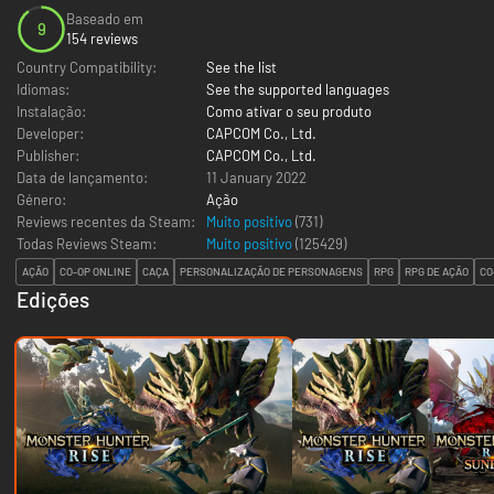
Baseado em
9
154 reviews
Country Compatibility:
See the list
Idiomas:
See the supported languages
Instalação:
Como ativar o seu produto
Developer:
CAPCOM Co., Ltd.
Publisher:
CAPCOM Co., Ltd.
Data de lançamento:
11 January 2022
Género:
Ação
Reviews recentes da Steam:
Muito positivo
(731)
Todas Reviews Steam:
Muito positivo
(
125429
)
AÇÃO
CO-OP ONLINE
CAÇA
PERSONALIZAÇÃO DE PERSONAGENS
RPG
RPG DE AÇÃO
CO
Edições