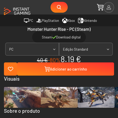
PC
PlayStation
Xbox
Nintendo
Monster Hunter Rise - PC (Steam)
Steam
Download digital
PC
Edição Standard
8.19 €
40 €
-80%
Adicioner ao carrinho
Visuais
Sobre o produto