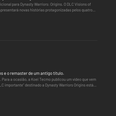
roduto correto antesde efetuares a tua compra.
ional para Dynasty Warriors: Origins. O DLC Visions of
apresentará novas histórias protagonizadas pelos quatro
 inicial.
 e o remaster de um antigo título.
o. Para a ocasião, a Koei Tecmo publicou um vídeo que vem
LC importante" destinado a Dynasty Warriors Origins está