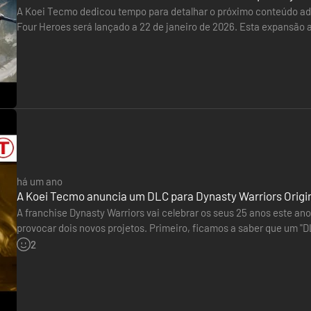
e Edition" também se encontra à venda. Confirma seselecionaste o p
A Koei Tecmo dedicou tempo para detalhar o próximo conteúdo adic
vimento. O produto final pode diferir das imagens apresentadas.
Four Heroes será lançado a 22 de janeiro de 2026. Esta expansão 
jogo está a ser executado, ficará disponível após regressares ao menu
heróis, acompanhadas de novos aliados e armas adicionais.
há um ano
A Koei Tecmo anuncia um DLC para Dynasty Warriors Origins
A franchise Dynasty Warriors vai celebrar os seus 25 anos este an
provocar dois novos projetos. Primeiro, ficamos a saber que um "D
em preparação. Mas não é tudo... O remaster de…
2