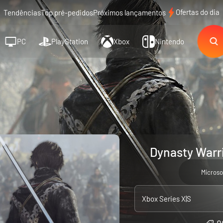
Ofertas do dia
Tendências
Top pré-pedidos
Próximos lançamentos
PC
PlayStation
Xbox
Nintendo
Dynasty Warri
Microso
Xbox Series X|S