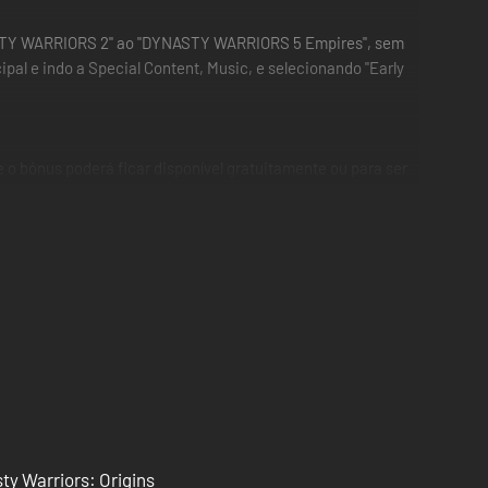
DYNASTY WARRIORS 2" ao "DYNASTY WARRIORS 5 Empires", sem
l e indo a Special Content, Music, e selecionando "Early
 o bónus poderá ficar disponível gratuitamente ou para ser
ais lidar com a ofensiva inimiga? A tua destreza militar
mentas a ação mais estimulante na história da série.
ste mundo magnífico e sedutor através dos olhos do
ty Warriors: Origins