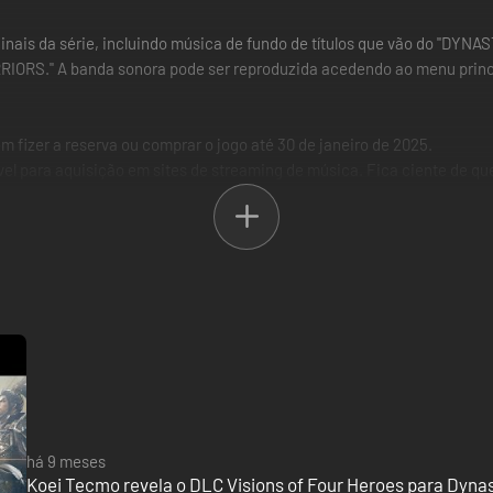
ginais da série, incluindo música de fundo de títulos que vão do "
IORS." A banda sonora pode ser reproduzida acedendo ao menu principa
 fizer a reserva ou comprar o jogo até 30 de janeiro de 2025.
el para aquisição em sites de streaming de música. Fica ciente de que
te título.
m nome nos Três Reinos.
ar exércitos imensos que se espraiam até onde a vista alcança. Como v
dos nas batalhas táticas únicas da série "DYNASTY WARRIORS" e experi
otagonista original
ina, onde as convicções de diferentes heróis se cruzam. Experimenta e
há 9 meses
Koei Tecmo revela o DLC Visions of Four Heroes para Dynas