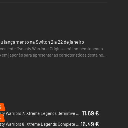
eu lançamento na Switch 2 a 22 de janeiro
 excelente Dynasty Warriors: Origins será também lançado
o em japonês para apresentar as características desta nova
%
11.69 €
Dynasty Warriors 7: Xtreme Legends Definitive Edition - PC (Steam)
%
16.49 €
Dynasty Warriors 8: Xtreme Legends Complete Edition - PC (Steam)