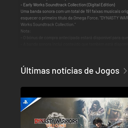
- Early Works Soundtrack Collection (Digital Edition)
Uma banda sonora com um total de 191 faixas musicais ori
esquecer o primeiro título da Omega Force, "DYNASTY WARR
Works Soundtrack Collection."
Nota:
- O bónus de compra antecipada estará disponível para quem
- A banda sonora inclui conteúdo que também está disponív
comprado mais tarde enquanto conteúdo complementar des
Mergulha em batalhas estimulantes na pele de um herói se
Últimas notícias de Jogos
・ A ação mais estimulante na história da série
Campos de batalha recheados de tensão, onde podes enfrent
vai ser essencial enquanto combates ao lado dos teus alia
・ Uma nova versão dos Três Reinos da perspetiva de um pr
A história dos Três Reinos decorre no vasto interior da Ch
protagonista original, um "herói sem nome".