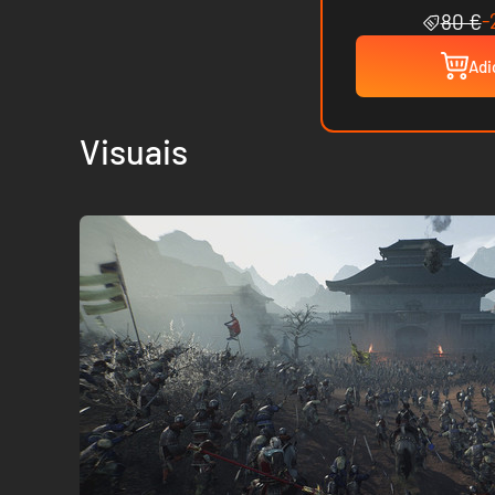
-
80 €
Adi
Visuais