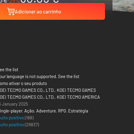
0 €
-25%
Adicioner ao carrinho
ee the list
our language is not supported. See the list
omo ativar o seu produto
OEI TECMO GAMES CO., LTD.
,
KOEI TECMO GAMES
OEI TECMO GAMES CO., LTD.
,
KOEI TECMO AMERICA
6 January 2025
ingle-player
,
Ação
,
Adventure
,
RPG
,
Estratégia
uito positivo
(188)
uito positivo
(
29837
)