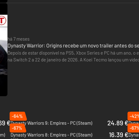
há 7 meses
Dynasty Warrior: Origins recebe um novo trailer antes do s
Depois de estar disponível na PS5, Xbox Series e PC há um ano, o
na Switch 2 a 22 de janeiro de 2026. A Koei Tecmo lançou um víde
versão. Naturalmente, o conteúdo será semelhante ao das…
-64%
-42
69 €
24.89 €
Dynasty Warriors 9: Empires - PC (Steam)
-67%
-67
2021
2018
16.39 €
am)
Dynasty Warriors 8: Empires - PC (Steam)