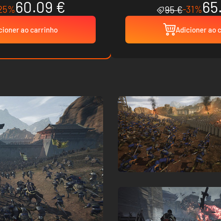
60.09 €
65
25%
-31%
95 €
cioner ao carrinho
Adicioner ao 