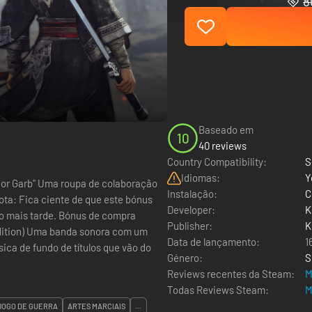
8
Baseado em
10
40 reviews
Country Compatibility:
S
Idiomas:
Y
ior Garb" Uma roupa de colaboração
Instalação:
C
ota: Fica ciente de que este bónus
Developer:
K
 Bónus de compra
Publisher:
K
 Edition) Uma banda sonora com um
Data de lançamento:
1
úsica de fundo de títulos que vão do
Género:
S
Reviews recentes da Steam:
M
Todas Reviews Steam:
M
JOGO DE GUERRA
ARTES MARCIAIS
...