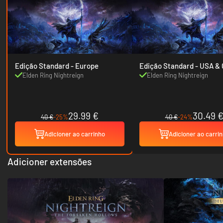
Edição Standard - Europe
Edição Standard 
Elden Ring Nightreign
Elden Ring Nightreign
29.99 €
30.49 
40 €
-25%
40 €
-24%
Adicioner ao carrinho
Adicioner ao carri
Adicioner extensões