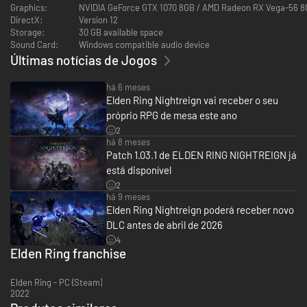
Graphics:
NVIDIA GeForce GTX 1070 8GB / AMD Radeon RX Vega-56 
DirectX:
Version 12
Storage:
30 GB available space
Sound Card:
Windows compatible audio device
TORNE-SE UM HERÓI
Últimas notícias de Jogos
Assuma o controle de oito heróis com habilidades únicas, cada um com
seu próprio estilo distinto. Cada Notívago tem três características
há 6 meses
únicas: uma habilidade passiva, uma habilidade de personagem e uma
Elden Ring Nightreign vai receber o seu
habilidade suprema. Essas ferramentas de sobrevivência e combate
próprio RPG de mesa este ano
reflete a história e o passado de cada herói. Embora sejam formidáveis
2
individualmente, suas habilidades formam poderosas sinergias quando se
há 8 meses
unem em equipe.
Patch 1.03.1 de ELDEN RING NIGHTREIGN já
está disponível
2
há 9 meses
Elden Ring Nightreign poderá receber novo
DLC antes de abril de 2026
4
Elden Ring franchise
Elden Ring - PC (Steam)
2022