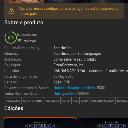
Atenção, nossos códigos para este jogo não estão disponíveis
no seu país!
Sobre o produto
Baseado em
8.5
251 reviews
Country Compatibility:
See the list
Idiomas:
See the supported languages
Instalação:
Como ativar o seu produto
Developer:
FromSoftware, Inc
Publisher:
BANDAI NAMCO Entertainment
,
FromSoftware
Data de lançamento:
28 May 2025
Género:
Ação
,
RPG
Reviews recentes da Steam:
Maioritariamente positivo
(1530)
Todas Reviews Steam:
Muito positivo
(
188841
)
SOULSLIKE
CO-OP ONLINE
ROGUELIKE
CO-OP
PVE
AÇÃO
TERCEIRA PESSOA
ROGUEL
Edições