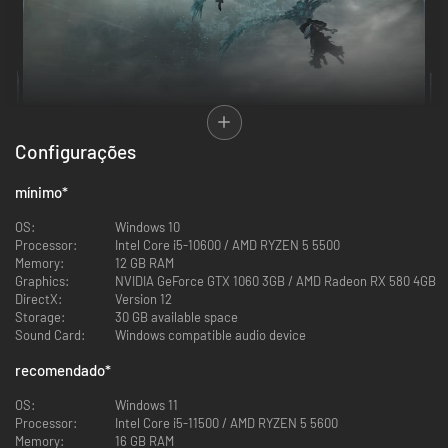
Configurações
LUTEM EM UNIÃO
mínimo
*
Una forças com outros jogadores para enfrentar a noite expansiva e os
perigos dentro dela com cooperativo para 3 jogadores. Três Notívagos
OS:
Windows 10
terão dois dias inteiros para explorar a terra de Limveld enquanto caçam
Processor:
Intel Core i5-10600 / AMD RYZEN 5 5500
um dos aterrorizantes Lordes da Noite. Encontre novos companheiros ou
Memory:
12 GB RAM
convide amigos em uma experiência cooperativa em constante
Graphics:
NVIDIA GeForce GTX 1060 3GB / AMD Radeon RX 580 4GB
mudança.
DirectX:
Version 12
Storage:
30 GB available space
Sound Card:
Windows compatible audio device
recomendado
*
OS:
Windows 11
Processor:
Intel Core i5-11500 / AMD RYZEN 5 5600
Memory:
16 GB RAM