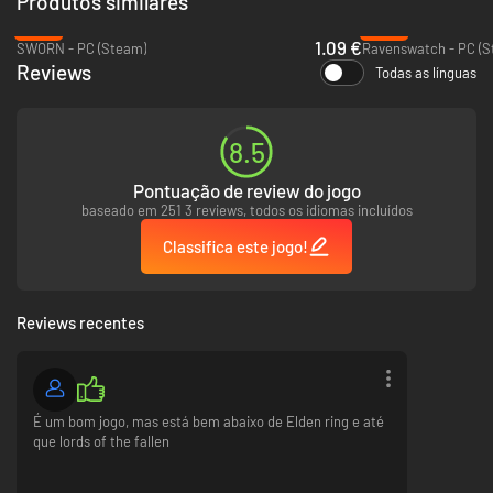
Produtos similares
ENFRENTE A NOITE
-96%
-60%
Sua caçada acontece em Limveld, uma terra transitória, tomada pelo
1.09 €
SWORN - PC (Steam)
Ravenswatch - PC (S
poder furioso dos Lordes da Noite. Esses seres imensos vagam além do
Reviews
Todas as línguas
alcance da maioria dos mortais, e só se revelam quando seus
comandantes são derrotados após duas noites consecutivas. Supere
uma ameaça incansável que invade uma terra que muda a cada sessão
de jogo para derrotar o magnífico chefe daquela noite!
8.5
Cada Lorde da Noite deve ser enfrentado e derrotado antes que o reino
da noite possa ser extinguido!
Pontuação de review do jogo
baseado em 251 3 reviews, todos os idiomas incluídos
Classifica este jogo!
Reviews recentes
É um bom jogo, mas está bem abaixo de Elden ring e até
que lords of the fallen