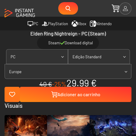
PC
PlayStation
Xbox
Nintendo
Elden Ring Nightreign - PC (Steam)
Steam
Download digital
PC
Edição Standard
Europe
29.99 €
40 €
-25%
Adicioner ao carrinho
Visuais