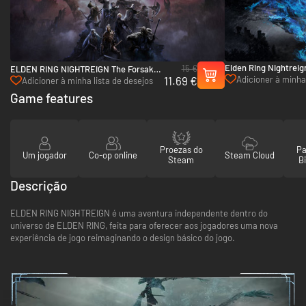
Elden Ring Nightreig
15 €
ELDEN RING NIGHTREIGN The Forsaken
Deluxe Upgrade Pack
11.69 €
Adicioner à minha 
Hollows - PC (Steam)
Adicioner à minha lista de desejos
(Steam)
de desejos
Game features
Proezas do
Pa
Um jogador
Co-op online
Steam Cloud
Steam
Bi
Descrição
ELDEN RING NIGHTREIGN é uma aventura independente dentro do
universo de ELDEN RING, feita para oferecer aos jogadores uma nova
experiência de jogo reimaginando o design básico do jogo.