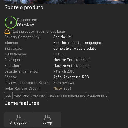
Sobre o produto
Baseado em
9
98 reviews
Este produto requer o jogo base
Country Compatibility:
See the list
Idiomas:
See the supported languages
Instalação:
Como ativar o seu produto
Classificação:
PEGI 18
Developer:
Massive Entertainment
Publisher:
Massive Entertainment
Data de lançamento:
7 March 2016
Género:
Ação
,
Adventure
,
RPG
Reviews recentes da Steam:
Sem reviews
Todas Reviews Steam:
Misto
(
956
)
DLC
AÇÃO
RPG
AVENTURA
TIROS EM TERCEIRA PESSOA
MUNDO ABERTO
Game features
Um jogador
Co-op