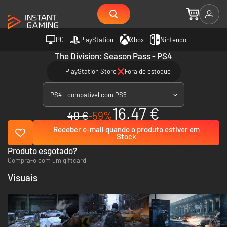
PC
PlayStation
Xbox
Nintendo
The Division: Season Pass - PS4
PlayStation Store
Fora de estoque
PS4 - compatível com PS5
16.47 €
40 €
-59%
Receber e-mail quando o produto estiver em
Stock
Produto esgotado?
Compra-o com um giftcard
Visuais