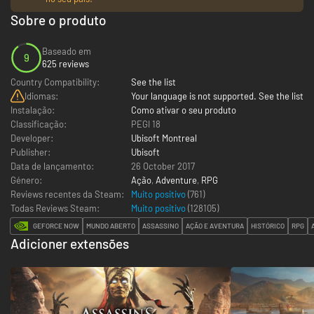
Sobre o produto
Baseado em
9
625 reviews
Country Compatibility:
See the list
Idiomas:
Your language is not supported. See the list
Instalação:
Como ativar o seu produto
Classificação:
PEGI 18
Developer:
Ubisoft Montreal
Publisher:
Ubisoft
Data de lançamento:
26 October 2017
Género:
Ação
,
Adventure
,
RPG
Reviews recentes da Steam:
Muito positivo
(761)
Todas Reviews Steam:
Muito positivo
(
128105
)
GEFORCE NOW
MUNDO ABERTO
ASSASSINO
AÇÃO E AVENTURA
HISTÓRICO
RPG
Adicioner extensões