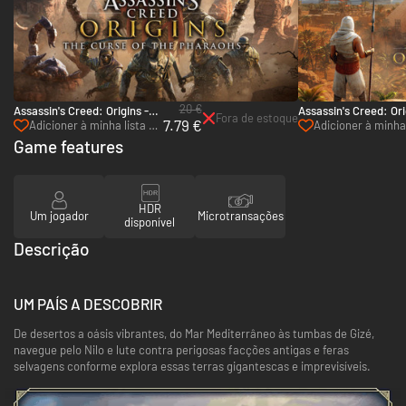
20 €
Assassin's Creed: Origins -
Assassin's Creed: Ori
Fora de estoque
7.79 €
The Curse of The Pharaohs -
The Hidden Ones - P
Adicioner à minha lista de
Adicioner à minha 
PC (Ubisoft Connect)
(Ubisoft Connect)
desejos
de desejos
Game features
HDR
Um jogador
Microtransações
disponível
Descrição
UM PAÍS A DESCOBRIR
De desertos a oásis vibrantes, do Mar Mediterrâneo às tumbas de Gizé,
navegue pelo Nilo e lute contra perigosas facções antigas e feras
selvagens conforme explora essas terras gigantescas e imprevisíveis.