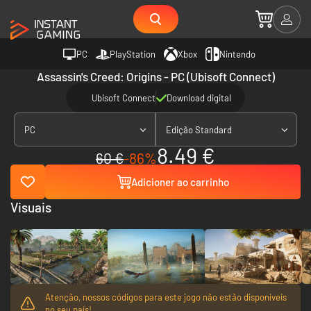
PC
PlayStation
Xbox
Nintendo
Assassin's Creed: Origins - PC (Ubisoft Connect)
Ubisoft Connect
Download digital
PC
Edição Standard
8.49 €
60 €
-86%
Adicioner ao carrinho
Visuais
Atenção, nossos códigos para este jogo não estão disponíveis
no seu país!