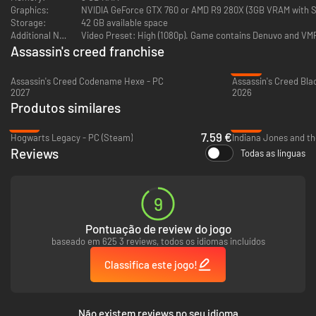
Graphics:
NVIDIA GeForce GTX 760 or AMD R9 280X (3GB VRAM with Sh
Storage:
42 GB available space
Additional Notes:
Assassin's creed franchise
-24%
Assassin's Creed Codename Hexe - PC
2027
2026
Produtos similares
UMA NOVA HISTÓRIA TODA VEZ QUE VOCÊ JOGAR
-87%
-56%
7.59 €
Hogwarts Legacy - PC (Steam)
Envolva-se em diversas missões e histórias cativantes conforme
Reviews
Todas as línguas
encontra personagens fortes e memoráveis, dos nobres mais ricos aos
exilados mais desesperados.
9
Pontuação de review do jogo
baseado em 625 3 reviews, todos os idiomas incluídos
Classifica este jogo!
Não existem reviews no seu idioma