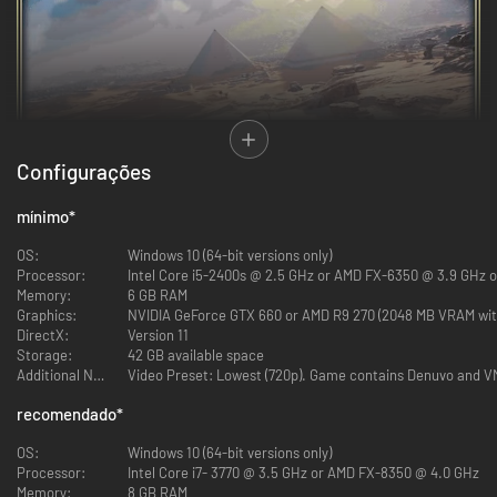
Configurações
mínimo
*
OS:
Windows 10 (64-bit versions only)
ABRACE A AÇÃO ESTILO RPG
Processor:
Intel Core i5-2400s @ 2.5 GHz or AMD FX-6350 @ 3.9 GHz o
Memory:
6 GB RAM
Viva uma maneira totalmente nova de lutar. Adquira tesouros e use
Graphics:
NVIDIA GeForce GTX 660 or AMD R9 270 (2048 MB VRAM with
dezenas de armas com diferentes características e raridades. Explore
DirectX:
Version 11
mecânicas de progressão profundas e desafie suas habilidades contra
Storage:
42 GB available space
chefes especiais e poderosos.
Additional Notes:
recomendado
*
OS:
Windows 10 (64-bit versions only)
Processor:
Intel Core i7- 3770 @ 3.5 GHz or AMD FX-8350 @ 4.0 GHz
Memory:
8 GB RAM