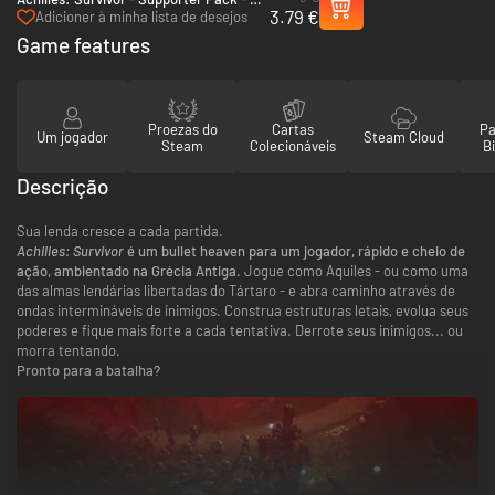
3.79 €
(Steam)
Adicioner à minha lista de desejos
Game features
Proezas do
Cartas
Pa
Um jogador
Steam Cloud
Steam
Colecionáveis
Bi
Descrição
Sua lenda cresce a cada partida.
Achilles: Survivor
é um bullet heaven para um jogador, rápido e cheio de
ação, ambientado na Grécia Antiga.
Jogue como Aquiles - ou como uma
das almas lendárias libertadas do Tártaro - e abra caminho através de
ondas intermináveis de inimigos. Construa estruturas letais, evolua seus
poderes e fique mais forte a cada tentativa. Derrote seus inimigos... ou
morra tentando.
Pronto para a batalha?