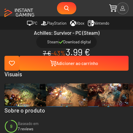
PC
PlayStation
Xbox
Nintendo
Achilles: Survivor - PC (Steam)
Steam
Download digital
3.99 €
7 €
-43%
Adicioner ao carrinho
Visuais
Sobre o produto
Baseado em
9
7 reviews