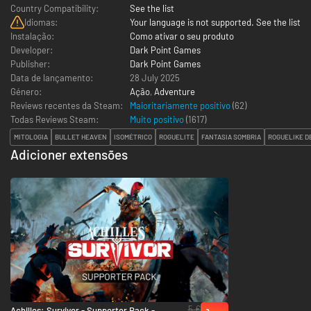
Country Compatibility:
See the list
Idiomas:
Your language is not supported. See the list
Instalação:
Como ativar o seu produto
Developer:
Dark Point Games
Publisher:
Dark Point Games
Data de lançamento:
28 July 2025
Género:
Ação
,
Adventure
Reviews recentes da Steam:
Maioritariamente positivo
(62)
Todas Reviews Steam:
Muito positivo
(
1617
)
MITOLOGIA
BULLET HEAVEN
ISOMÉTRICO
ROGUELITE
FANTASIA SOMBRIA
ROGUELIKE D
Adicioner extensões
5 €
Achilles: Survivor - Supporter Pack - PC