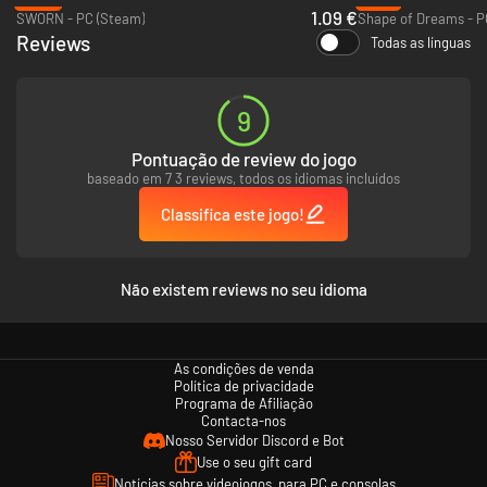
Grécia.
1.09 €
SWORN - PC (Steam)
Shape of Dreams - P
Reviews
Todas as línguas
DERROTE SEUS INIMIGOS... OU MORRA TENTANDO
Aquiles nunca enfrentou monstros como esses - agora é a sua vez.
Mergulhe em partidas caóticas e cheias de ação, e resista a ondas
9
implacáveis de inimigos. Escolha entre dezenas de poderes e transforme-
os durante a partida na Forja.
Pontuação de review do jogo
Quanto mais longe você vai, mais difícil fica.
Nenhuma partida é igual à
baseado em 7 3 reviews, todos os idiomas incluídos
outra - e sobreviver exige adaptação rápida.
Classifica este jogo!
Não existem reviews no seu idioma
As condições de venda
Política de privacidade
Programa de Afiliação
Contacta-nos
Nosso Servidor Discord e Bot
Use o seu gift card
Notícias sobre videojogos, para PC e consolas