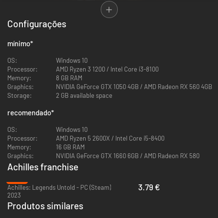
Configurações
mínimo
*
OS:
Windows 10
Processor:
AMD Ryzen 3 1200 / Intel Core i3-8100
Memory:
8 GB RAM
PRINCIPAIS DESTAQUES:
Graphics:
NVIDIA GeForce GTX 1050 4GB / AMD Radeon RX 560 4GB
Storage:
2 GB available space
Um bullet heaven acelerado em um mundo de mitos gregos.
Sobreviva a hordas infinitas de inimigos neste roguelite de ação
recomendado
*
com visão superior.
Construir é tão importante quanto lutar.
Posicione armadilhas,
OS:
Windows 10
santuários de cura e invoque aliados com um sistema de construção
Processor:
AMD Ryzen 5 2600X / Intel Core i5-8400
único que pode virar o jogo quando tudo parecer perdido.
Memory:
16 GB RAM
Desbloqueie mais de 15 heróis lendários.
Jogue como Aquiles ou
Graphics:
NVIDIA GeForce GTX 1660 6GB / AMD Radeon RX 580
como um dos muitos heróis mitológicos, cada um com habilidades e
Achilles franchise
estilos de jogo únicos.
-84%
Progressão que respeita seu tempo.
Complete desafios, ganhe
3.79 €
Achilles: Legends Untold - PC (Steam)
Favores e desbloqueie melhorias permanentes - cada tentativa te
2023
deixa mais forte, mesmo quando falha.
Produtos similares
Volte à Grécia mítica.
Explore 4 regiões feitas à mão, inspiradas em
Achilles: Legends Untold
- dos muros de Troia às costas ventosas da
-96%
-70%