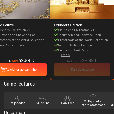
o Deluxe
Founders Edition
Meier’s Civilization VII
Sid Meier’s Civilization VII
umseh and Shawnee Pack
Tecumseh and Shawnee Pack
ssroads of the World Collection
Crossroads of the World Collection
uxe Content Pack
Right to Rule Collection
Deluxe Content Pack
1 mais
49.99 €
98.99 €
100 €
-50%
130 €
-24%
Adicioner ao carrinho
Fora de estoque
Game features
Multijogador
Um jogador
PvP online
LAN PvP
interplataformas
d
Descrição