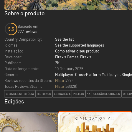
Sobre o produto
Baseado em
5.5
227 reviews
Country Compatibility:
See the list
Idiomas:
See the supported languages
Instalação:
Como ativar o seu produto
Developer:
Firaxis Games
,
Firaxis
Publisher:
2K
Data de lançamento:
10 February 2025
Género:
Multiplayer
,
Cross-Platform Multiplayer
,
Single
Reviews recentes da Steam:
Misto
(787)
Todas Reviews Steam:
Misto
(
58028
)
GRANDE ESTRATÉGIA
HISTÓRICO
ESTRATÉGIA
MILITAR
4X
GESTÃO DE CIDADES
DIPLO
Edições