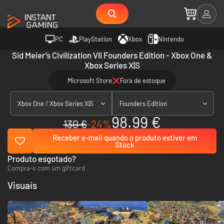
PC
PlayStation
Xbox
Nintendo
Sid Meier’s Civilization VII Founders Edition - Xbox One &
Xbox Series X|S
Microsoft Store
Fora de estoque
Xbox One / Xbox Series X|S
Founders Edition
98.99 €
130 €
-24%
Receber e-mail quando o produto estiver em
Stock
Produto esgotado?
Compra-o com um giftcard
Visuais