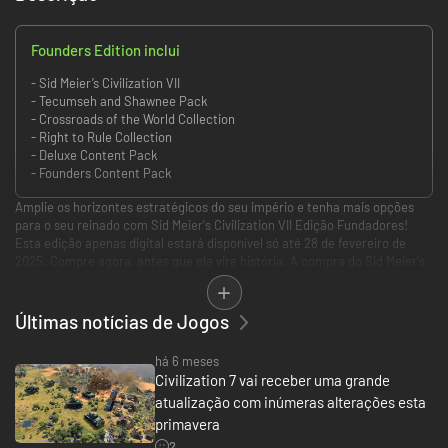
Founders Edition inclui
- Sid Meier’s Civilization VII
- Tecumseh and Shawnee Pack
- Crossroads of the World Collection
- Right to Rule Collection
- Deluxe Content Pack
- Founders Content Pack
Amplie os horizontes estratégicos do seu império e tenha mais opções
para o seu reinado com Sid Meier's Civilization VII Edição Fundadores!
Esta edição apenas digital estará disponível só até 28 de fevereiro de
2025. Compre agora, antes que ela vire história. A compra do Sid Meier's
Civilization VII Edição Fundadores dá direito a versões digitais do jogo
para Xbox Series X|S e Xbox One!
Últimas notícias de Jogos
A Edição Fundadores inclui:
• Jogo base completo
há 6 meses
• Acesso de pré-lançamento: comece a jogar até 5 dias antes, em 6 de
Civilization 7 vai receber uma grande
fevereiro de 2025
atualização com inúmeras alterações esta
• Pacote Tecumseh e Shawnee
• Coleção Encruzilhadas do Mundo, com conteúdo pós-lançamento: 2
primavera
novos líderes, 4 novas civilizações, 4 novas maravilhas, um item
2