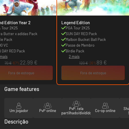
d Edition Year 2
Legend Edition
 Tour 2K25
PGA Tour 2K25
ra Butter x adidas Pack
SUN DAY RED Pack
die Pack
Malbon Bucket Ball Pack
00 VC
Passe de Membro
 DAY RED Pack
Birdie Pack
 mais
2 mais
22.99 €
89 €
70 €
-67%
120 €
-26%
Fora de estoque
Fora de estoque
Game features
PvP, tela
Sha
Um jogador
PvP online
Co-op online
partilhado/dividido
Descrição