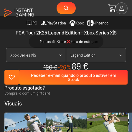
PC
PlayStation
Xbox
Nintendo
PGA Tour 2K25 Legend Edition - Xbox Series X|S
Microsoft Store
Fora de estoque
Xbox Series X|S
Legend Edition
89 €
120 €
-26%
Receber e-mail quando o produto estiver em
Stock
Produto esgotado?
Compra-o com um giftcard
Visuais