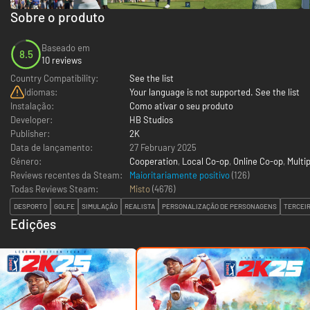
Sobre o produto
Baseado em
8.5
10 reviews
Country Compatibility:
See the list
Idiomas:
Your language is not supported. See the list
Instalação:
Como ativar o seu produto
Developer:
HB Studios
Publisher:
2K
Data de lançamento:
27 February 2025
Género:
Cooperation
,
Local Co-op
,
Online Co-op
,
Multi
Reviews recentes da Steam:
Maioritariamente positivo
(126)
Todas Reviews Steam:
Misto
(
4676
)
DESPORTO
GOLFE
SIMULAÇÃO
REALISTA
PERSONALIZAÇÃO DE PERSONAGENS
TERCEI
Edições