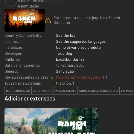
--
suficientes para calcular
a pontuação
Este produto requer o jogo base Ranch
Simulator
Country Compatibility:
See the list
Idiomas:
See the supported languages
Instalação:
Como ativar o seu produto
Developer:
Toxic Dog
Publisher:
Excalibur Games
Data de lançamento:
16 February 2025
Género:
Simulação
Reviews recentes da Steam:
Maioritariamente negativo
(11)
Todas Reviews Steam:
Misto
(
357
)
DLC
SIMULAÇÃO
CO-OP ONLINE
MUNDO ABERTO
SIMULADOR DE AGRICULTURA
FARMING
Adicioner extensões