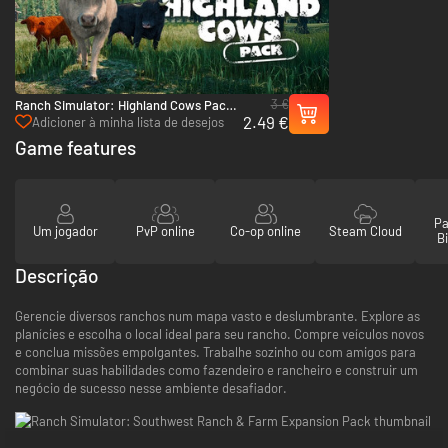
3 €
Ranch Simulator: Highland Cows Pack -
2.49 €
Build, Farm, Hunt - PC (Steam)
Adicioner à minha lista de desejos
Game features
Pa
Um jogador
PvP online
Co-op online
Steam Cloud
Bi
Descrição
Gerencie diversos ranchos num mapa vasto e deslumbrante. Explore as
planícies e escolha o local ideal para seu rancho. Compre veículos novos
e conclua missões empolgantes. Trabalhe sozinho ou com amigos para
combinar suas habilidades como fazendeiro e rancheiro e construir um
negócio de sucesso nesse ambiente desafiador.