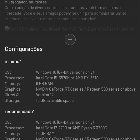
Multijogador, multilotes
Com a adição de diversos lotes para ranchos, você tem ainda mais
liberdade! Você e seus amigos podem se unir para administrar um só
rancho ou se dividir e gerenciar ranchos separados!
Um novo empreendimento no rancho
Se você já dominou a propriedade original e está em busca de um novo
Configurações
desafio de velho oeste, prepare-se para essa nova jornada no sudoeste!
Comece do zero com apenas um carro básico, algumas ferramentas e um
mínimo
*
pouco de dinheiro, escolha seu lote e mãos à obra! Construa currais e
estábulos, comece a criar gado, treine e venda cavalos, produza e venda
OS:
Windows 10 (64-bit versions only)
carne e queijo, cultive, colha e venda produtos agrícolas para
Processor:
Intel Core i5-3570K or AMD FX-8310
transformar seu pequeno rancho em um império próspero!
Memory:
8 GB RAM
Graphics:
NVIDIA GeForce RTX series / Radeon 500 series or above
DirectX:
Version 12
Novo mapa, veículos, predadores e missões!
Storage:
15 GB available space
O Southwest Ranch & Farm Expansion Pack traz um novo e imenso mapa,
além de seis veículos novos (perua, caminhão, van, caminhonete, carro
recomendado
*
esporte e trator), três novos predadores, incluindo pumas e missões de
caçador.
OS:
Windows 10 (64-bit versions only)
Explore o sudoeste para quem sabe encontrar uma missão secreta...
Processor:
Intel Core i7-4790 or AMD Ryzen 3 3200G
Memory:
12 GB RAM
Graphics:
NVIDIA GeForce RTX series / Radeon 500 series or above