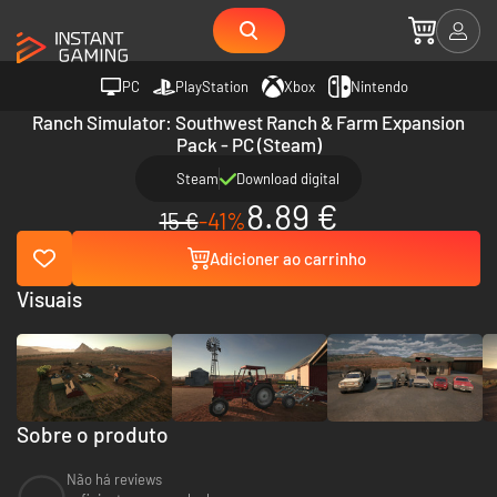
PC
PlayStation
Xbox
Nintendo
Ranch Simulator: Southwest Ranch & Farm Expansion
Pack - PC (Steam)
Steam
Download digital
8.89 €
15 €
-41%
Adicioner ao carrinho
Visuais
Sobre o produto
Não há reviews