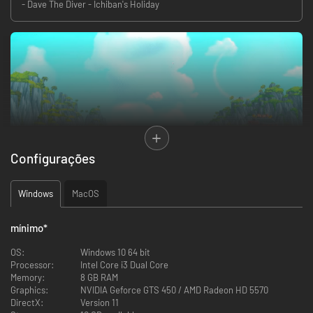
- Dave The Diver - Ichiban's Holiday
Configurações
Windows
MacOS
・Um jogo que combina aventura, RPG e gerenciamento
mínimo
*
Explore e descubra os mistérios das profundezas do Poço Azul durante o
OS:
Windows 10 64 bit
dia, e administre um exótico e bem-sucedido restaurante de sushi à
Processor:
Intel Core i3 Dual Core
noite.
É muito fácil ser fisgado pelo ritmo do jogo!
Memory:
8 GB RAM
Graphics:
NVIDIA Geforce GTS 450 / AMD Radeon HD 5570
DirectX:
Version 11