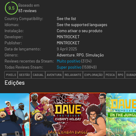
Baseado em
9.5
93 reviews
Country Compatibility:
See the list
Idiomas:
See the supported languages
Instalação:
Como ativar o seu produto
Developer:
MINTROCKET
Publisher:
MINTROCKET
Data de lançamento:
9 April 2025
Género:
Adventure
,
RPG
,
Simulação
Reviews recentes da Steam:
Muito positivo
(3134)
Todas Reviews Steam:
Super positivo
(
159849
)
PIXELS
GESTÃO
CASUAL
AVENTURA
RELAXANTE
EXPLORAÇÃO
PESCA
RPG
SUBAQ
Edições