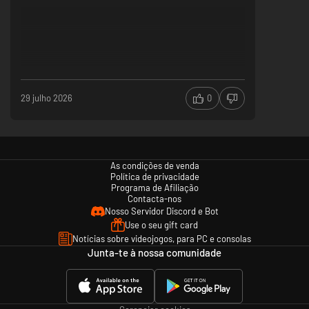
29 julho 2026
0
・Bonito ambiente marinho com Arte 2D/3D de encher os
olhos
A combinação entre pixels e gráficos 3D oferece um visual
As condições de venda
impressionante que retrata um cenário marinho de tirar o fôlego.
Essa
Política de privacidade
aventura oceânica se passa no ambiente marinho real de um Poço Azul
Programa de Afiliação
povoado por mais de 200 criaturas marítimas.
Contacta-nos
Nosso Servidor Discord e Bot
Use o seu gift card
Notícias sobre videojogos, para PC e consolas
Junta-te à nossa comunidade