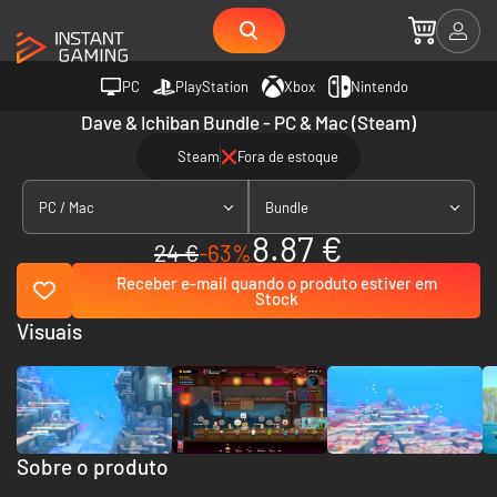
PC
PlayStation
Xbox
Nintendo
Dave & Ichiban Bundle - PC & Mac (Steam)
Steam
Fora de estoque
PC / Mac
Bundle
8.87 €
24 €
-63%
Receber e-mail quando o produto estiver em
Stock
Visuais
Sobre o produto