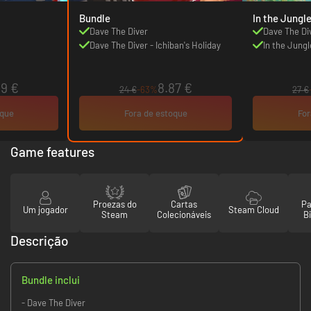
Bundle
In the Jungl
Dave The Diver
Dave The Di
Dave The Diver - Ichiban's Holiday
In the Jungl
59 €
8.87 €
24 €
-63%
27 €
oque
Fora de estoque
For
Game features
Proezas do
Cartas
Pa
Um jogador
Steam Cloud
Steam
Colecionáveis
Bi
Descrição
Bundle inclui
- Dave The Diver