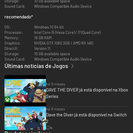
Storage:
10 GB available space
Sound Card:
Windows Compatible Audio Device
recomendado
*
OS:
Windows 10 64 bit
Processor:
Intel Core i5 (Hexa Core) / i7 (Quad Core)
Memory:
16 GB RAM
Graphics:
NVIDIA GTX 1060 3GB / AMD RX 480
DirectX:
Version 11
Storage:
10 GB available space
Sound Card:
Windows Compatible Audio Device
Últimas notícias de Jogos
・Uma mistura de combate casual, coleta de materiais e
elementos roguelike
há 9 meses
Mergulhe na metamorfose ambulante do Poço Azul e capture peixes e
DAVE THE DIVER já está disponível na Xbox
várias criaturas usando arpões e outras armas.
Aprimore e forje
Series
equipamentos com os recursos coletados, financiado pelos lucros do
restaurante de sushi e se prepare para os perigos espreitando no
desconhecido.
há 9 meses
Ficar sem oxigênio significa deixar os peixes e os itens coletados para
Dave the Diver já está disponível na Switch
trás!
2
4