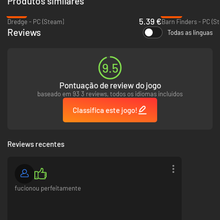
Produtos similares
-78%
-92%
5.39 €
Dredge - PC (Steam)
Barn Finders - PC (S
Reviews
Todas as línguas
9.5
Pontuação de review do jogo
baseado em 93 3 reviews, todos os idiomas incluídos
Classifica este jogo!
・Personagens excêntricos com uma narrativa leve
Personagens amáveis, porém peculiares, te esperam em uma história
Reviews recentes
bem-humorada repleta de piadas, paródias e outros elementos que vão
fazer você se identificar e imergir na experiência.
fucionou perfeitamente