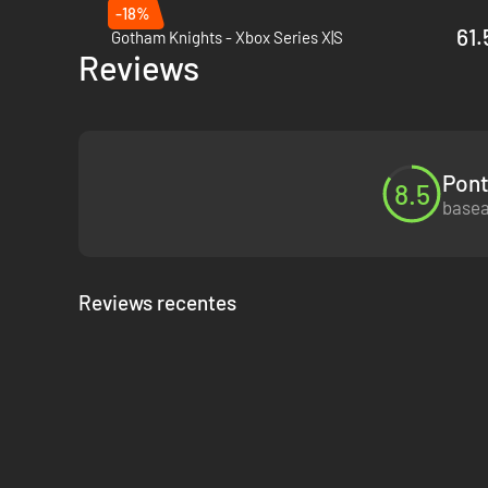
-18%
61.
Gotham Knights - Xbox Series X|S
Reviews
Pont
8.5
basea
Reviews recentes