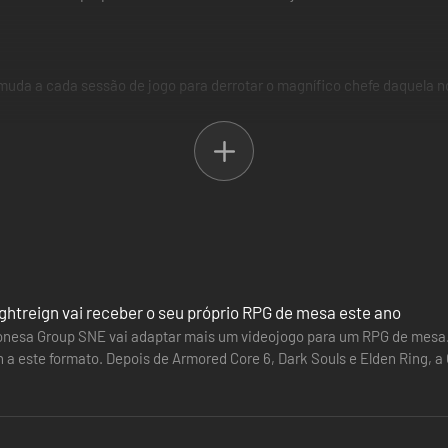
da a cada sessão de jogo para derrotar o magnífico chefe daquela n
cuidado para não comprar o mesmo conteúdo duas vezes.
ghtreign vai receber o seu próprio RPG de mesa este ano
nesa Group SNE vai adaptar mais um videojogo para um RPG de mesa.
n a este formato. Depois de Armored Core 6, Dark Souls e Elden Ring, 
 primavera de…