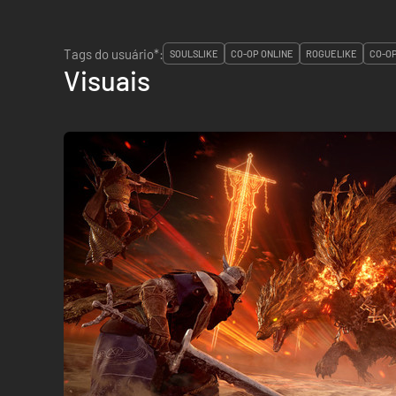
Tags do usuário*:
SOULSLIKE
CO-OP ONLINE
ROGUELIKE
CO-O
Visuais