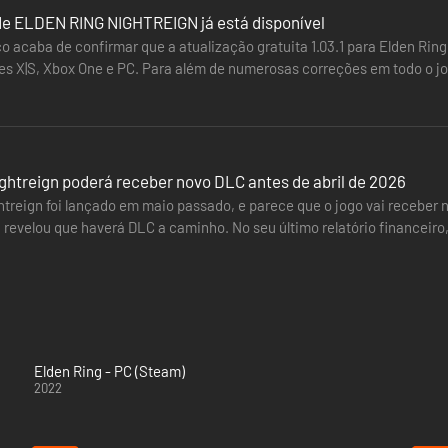
 de ELDEN RING NIGHTREIGN já está disponível
 acaba de confirmar que a atualização gratuita 1.03.1 para Elden Ring
es X|S, Xbox One e PC. Para além de numerosas correções em todo o jo
os da DLC…
ghtreign poderá receber novo DLC antes de abril de 2026
htreign foi lançado em maio passado, e parece que o jogo vai receb
revelou que haverá DLC a caminho. No seu último relatório financeir
do fim do ano fiscal…
Elden Ring - PC (Steam)
2022