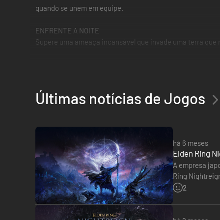
quando se unem em equipe.
ENFRENTE A NOITE
Supere uma ameaça incansável que invade uma terra que mu
*Também há um produto Deluxe Edition disponível. Tome 
Últimas notícias de Jogos
há 6 meses
Elden Ring Ni
A empresa japo
Ring Nightreig
Nightreign na
2