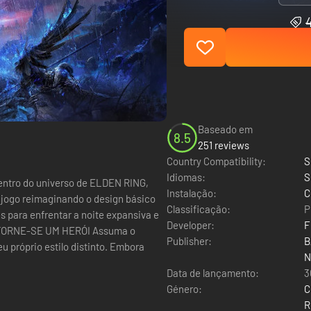
Baseado em
8.5
251 reviews
Country Compatibility:
S
Idiomas:
S
ntro do universo de ELDEN RING,
Instalação:
C
 jogo reimaginando o design básico
Classificação:
P
Developer:
F
Publisher:
B
u próprio estilo distinto. Embora
N
Data de lançamento:
3
Género:
C
R