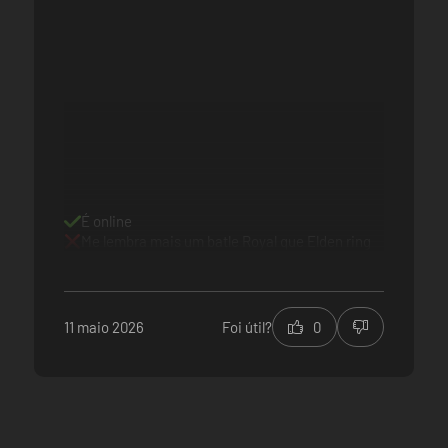
É online
Me lembra mais um batle Royal que Elden ring
11 maio 2026
Foi útil?
0