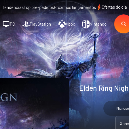
Ofertas do dia
Tendências
Top pré-pedidos
Próximos lançamentos
PC
PlayStation
Xbox
Nintendo
Elden Ring Nigh
Microso
Xbox