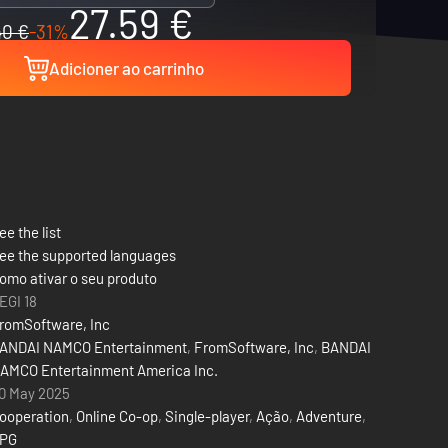
27.59 €
40 €
-31%
Adicioner ao carrinho
ee the list
ee the supported languages
omo ativar o seu produto
EGI 18
romSoftware, Inc
ANDAI NAMCO Entertainment
,
FromSoftware, Inc
,
BANDAI
AMCO Entertainment America Inc.
0 May 2025
ooperation
,
Online Co-op
,
Single-player
,
Ação
,
Adventure
,
PG