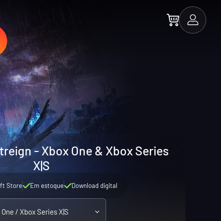
treign - Xbox One & Xbox Series
X|S
ft Store
Em estoque
Download digital
 One / Xbox Series X|S