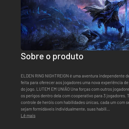
Sobre o produto
ELDEN RING NIGHTREIGN é uma aventura independente de
feita para oferecer aos jogadores uma nova experiência de
do jogo. LUTEM EM UNIÃO Una forças com outros jogadores para enfrentar a noite expansiva e
os perigos dentro dela com cooperativo para 3 jogadores. TORNE-SE UM HERÓI Assuma o
controle de heróis com habilidades únicas, cada um com se
sejam formidáveis individualmente, suas habili...
Lê mais