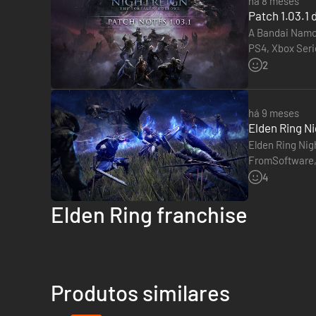
há 8 meses
Patch 1.03.1
A Bandai Namco
PS4, Xbox Seri
os proprietári
2
há 9 meses
Elden Ring Ni
Elden Ring Nig
FromSoftware, 
lançado antes 
4
Elden Ring franchise
Produtos similares