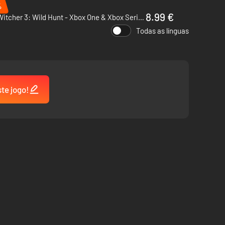
%
8.99 €
The Witcher 3: Wild Hunt - Xbox One & Xbox Series X|S
Todas as línguas
ste jogo!