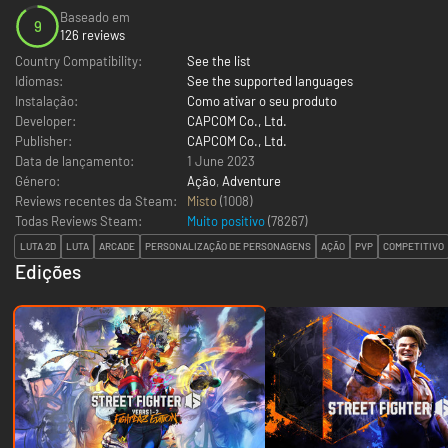
Baseado em
9
126 reviews
Country Compatibility:
See the list
Idiomas:
See the supported languages
Instalação:
Como ativar o seu produto
Developer:
CAPCOM Co., Ltd.
Publisher:
CAPCOM Co., Ltd.
Data de lançamento:
1 June 2023
Género:
Ação
,
Adventure
Reviews recentes da Steam:
Misto
(1008)
Todas Reviews Steam:
Muito positivo
(
78267
)
LUTA 2D
LUTA
ARCADE
PERSONALIZAÇÃO DE PERSONAGENS
AÇÃO
PVP
COMPETITIVO
Edições