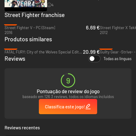
4
Street Fighter franchise
-67%
6.69 €
Street Fighter V - PC (Steam)
Street Fighter X Tek
2016
2012
Produtos similares
-65%
-69%
20.99 €
FATAL FURY: City of the Wolves Special Edition - PC (Steam)
Guilty Gear -Strive- 
Reviews
Todas as línguas
9
Pontuação de review do jogo
baseado em 126 3 reviews, todos os idiomas incluídos
Classifica este jogo!
Reviews recentes