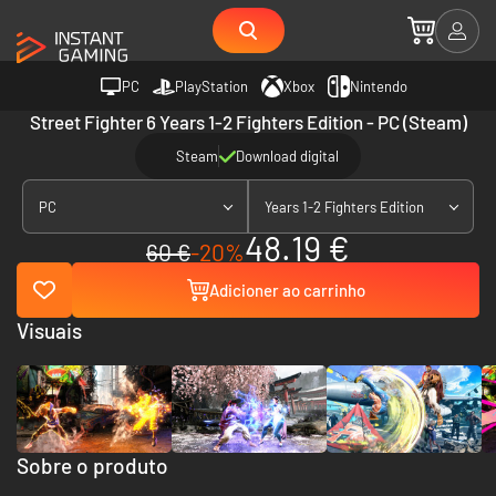
PC
PlayStation
Xbox
Nintendo
Street Fighter 6 Years 1-2 Fighters Edition - PC (Steam)
Steam
Download digital
PC
Years 1-2 Fighters Edition
48.19 €
60 €
-20%
Adicioner ao carrinho
Visuais
Sobre o produto