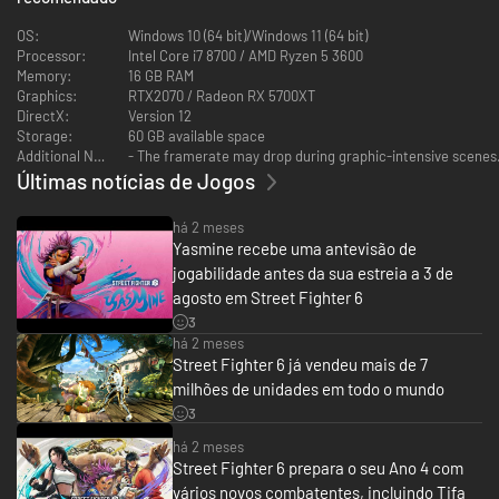
OS:
Windows 10 (64 bit)/Windows 11 (64 bit)
Processor:
Intel Core i7 8700 / AMD Ryzen 5 3600
Memory:
16 GB RAM
Graphics:
RTX2070 / Radeon RX 5700XT
DirectX:
Version 12
Storage:
60 GB available space
Additional Notes:
- The framerate may drop during graphic-intensive scenes.
Últimas notícias de Jogos
há 2 meses
Yasmine recebe uma antevisão de
jogabilidade antes da sua estreia a 3 de
agosto em Street Fighter 6
3
há 2 meses
Street Fighter 6 já vendeu mais de 7
milhões de unidades em todo o mundo
3
há 2 meses
Street Fighter 6 prepara o seu Ano 4 com
vários novos combatentes, incluindo Tifa