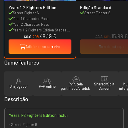
Years 1-2 Fighters Edition
Edição Standard
Street Fighter 6
Street Fighter 6
Year 1 Character Pass
Year 2 Character Pass
Years 1-2 Fighters Edition Stages &
48.19 €
15.99 €
Colors
60 €
-20%
40 €
-60%
Adicioner ao carrinho
Fora de estoque
Game features
PvP, tela
Shared/Split
Mul
Um jogador
PvP online
partilhado/dividido
Screen
inter
Descrição
Years 1-2 Fighters Edition inclui
- Street Fighter 6