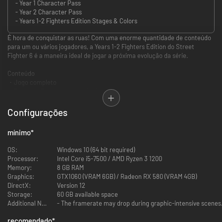
- Year 1 Character Pass
- Year 2 Character Pass
- Years 1-2 Fighters Edition Stages & Colors
É hora de conquistar as ruas! Com uma enorme quantidade de conteúdo
para um ou vários jogadores, a Years 1-2 Fighters Edition do Street
Fighter 6 é a maneira ideal de jogar a próxima evolução da série.
Conteúdo
・Jogo completo
・Passe de Personagem do 1.º Ano
┗ 4 personagens adicionais (Rashid, A.K.I., Ed, Akuma)
┗ 4 cores de personagem adicionais: Visual 1 Cores 3-10
Configurações
┗ Bónus: 4200 Drive Tickets
mínimo
*
・Passe de Personagem do 2.º Ano
┗ 4 personagens adicionais (M. Bison, Terry, Mai, Elena)
OS:
Windows 10 (64 bit required)
┗ 4 cores de personagens adicionais: Visual 1 Cores 3-10
Processor:
Intel Core i5-7500 / AMD Ryzen 3 1200
┗ Bónus: 4200 Drive Tickets
Memory:
8 GB RAM
Graphics:
GTX1060 (VRAM 6GB) / Radeon RX 580 (VRAM 4GB)
・Níveis e cores da Years 1-2 Fighters Edition
DirectX:
Version 12
┗ 4 níveis adicionais (Ruined Lab, Enma's Hollow, Pao Pao Cafe 6, Reniala
Storage:
60 GB available space
Remains)
Additional Notes:
- The framerate may drop during graphic-intensive scenes.
┗ 18 cores para as personagens iniciais: Visual 1, cores 3 a 10
recomendado
*