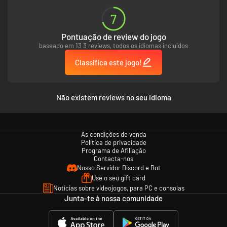
Os sigilosos e centenários Cultistas de Mitra estão por toda parte,
atacando das sombras. Os mantos vermelho-escuros refletem os
7
juramentos de sangue à sua causa, e eles estão dispostos a matar ou
morrer para proteger o poder ancestral que servem.
Pontuação de review do jogo
baseado em 13 3 reviews, todos os idiomas incluídos
*Requer o jogo base (vendido separadamente)
Classifica este jogo!
Não existem reviews no seu idioma
As condições de venda
Política de privacidade
Programa de Afiliação
Contacta-nos
Nosso Servidor Discord e Bot
Use o seu gift card
Notícias sobre videojogos, para PC e consolas
Junta-te à nossa comunidade