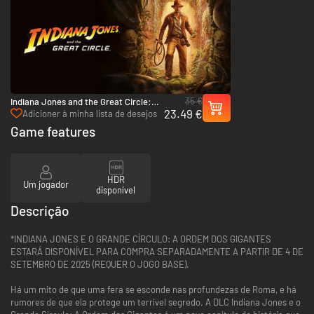
35 €
Indiana Jones and the Great Circle:
23.49 €
Digital Premium Upgrade - PC & Xbox
Adicioner à minha lista de desejos
Series X|S (Microsoft Store)
Game features
HDR
Um jogador
disponível
Descrição
*INDIANA JONES E O GRANDE CÍRCULO: A ORDEM DOS GIGANTES
ESTARÁ DISPONÍVEL PARA COMPRA SEPARADAMENTE A PARTIR DE 4 DE
SETEMBRO DE 2025 (REQUER O JOGO BASE).
Há um mito de que uma fera se esconde nas profundezas de Roma, e há
rumores de que ela protege um terrível segredo. A DLC Indiana Jones e o