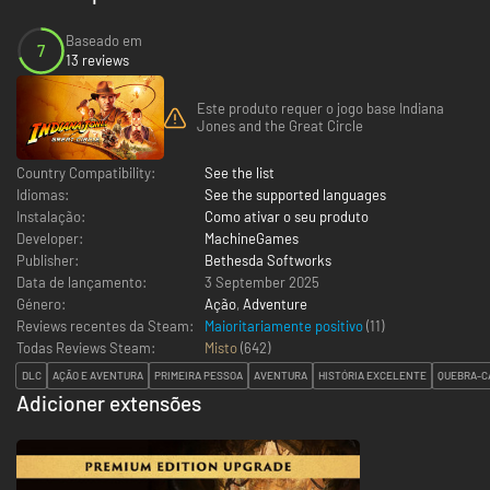
Baseado em
7
13 reviews
Este produto requer o jogo base Indiana
Jones and the Great Circle
Country Compatibility:
See the list
Idiomas:
See the supported languages
Instalação:
Como ativar o seu produto
Developer:
MachineGames
Publisher:
Bethesda Softworks
Data de lançamento:
3 September 2025
Género:
Ação
,
Adventure
Reviews recentes da Steam:
Maioritariamente positivo
(11)
Todas Reviews Steam:
Misto
(
642
)
DLC
AÇÃO E AVENTURA
PRIMEIRA PESSOA
AVENTURA
HISTÓRIA EXCELENTE
QUEBRA-C
Adicioner extensões