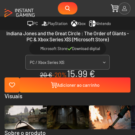
PC
PlayStation
Xbox
Nintendo
Indiana Jones and the Great Circle : The Order of Giants -
PC & Xbox Series X|S (Microsoft Store)
Microsoft Store
Download digital
PC / Xbox Series X|S
15.99 €
20 €
-20%
Adicioner ao carrinho
Visuais
Sobre o produto