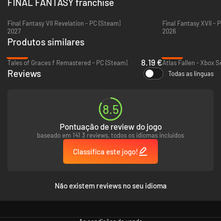
FINAL FANTASY franchise
automaticamente de alguns ataques, e é possível ativar combos
Eikônicos com apenas alguns botões. O modo Foco na Ação, em que cada
Final Fantasy VII Revelation - PC (Steam)
Final Fantasy XVII - 
ação de Clive é controlada pelo jogador, está disponível para quem confia
2027
2026
nas próprias habilidades ou quer colocá-las à prova.
Produtos similares
-80%
-89%
8.19 €
Tales of Graces f Remastered - PC (Steam)
Atlas Fallen - Xbox S
Reviews
Todas as línguas
8.5
Pontuação de review do jogo
baseado em 141 3 reviews, todos os idiomas incluídos
Classifica este jogo!
Não existem reviews no seu idioma