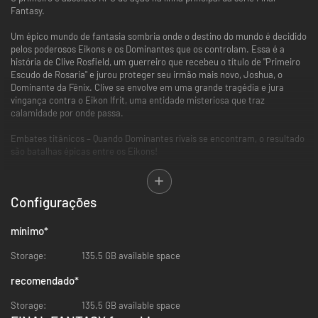
Fantasy.
Um épico mundo de fantasia sombria onde o destino do mundo é decidido
pelos poderosos Eikons e os Dominantes que os controlam. Essa é a
história de Clive Rosfield, um guerreiro que recebeu o título de "Primeiro
Escudo de Rosaria" e jurou proteger seu irmão mais novo, Joshua, o
Dominante da Fênix. Clive se envolve em uma grande tragédia e jura
vingança contra o Eikon Ifrit, uma entidade misteriosa que traz
calamidade por onde passa.
Embates titânicos – Quando Dominantes rivais se encontram, o resultado
são batalhas épicas entre os Eikons!
Ação Eikônica – Clive usa os poderes de diferentes Eikons em batalhas
alucinantes!
Configurações
Força crescente
Clive pode usar poderosas técnicas de espada e habilidades Eikônicas, e
mínimo
*
cabe a você decidir quais quer aprender ou aprimorar. Se não conseguir
escolher, os aprimoramentos poderão ser desbloqueados
Storage:
135.5 GB available space
automaticamente.
recomendado
*
O modo Foco na História é recomendado para os jogadores que se
sentem menos confortáveis com jogos de ação e querem se concentrar
Storage:
135.5 GB available space
nos elementos da história do jogo. Neste modo, Clive se esquiva