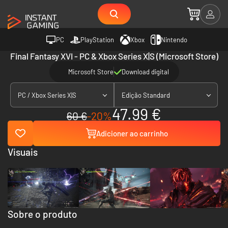
PC
PlayStation
Xbox
Nintendo
Final Fantasy XVI - PC & Xbox Series X|S (Microsoft Store)
Microsoft Store
Download digital
PC / Xbox Series X|S
Edição Standard
47.99 €
60 €
-20%
Adicioner ao carrinho
Visuais
Sobre o produto