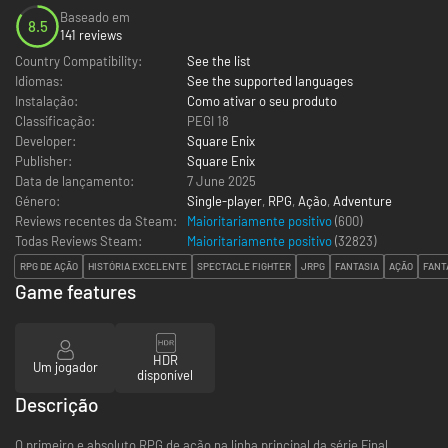
Baseado em
8.5
141 reviews
Country Compatibility:
See the list
Idiomas:
See the supported languages
Instalação:
Como ativar o seu produto
Classificação:
PEGI 18
Developer:
Square Enix
Publisher:
Square Enix
Data de lançamento:
7 June 2025
Género:
Single-player
,
RPG
,
Ação
,
Adventure
Reviews recentes da Steam:
Maioritariamente positivo
(600)
Todas Reviews Steam:
Maioritariamente positivo
(
32823
)
RPG DE AÇÃO
HISTÓRIA EXCELENTE
SPECTACLE FIGHTER
JRPG
FANTASIA
AÇÃO
FANT
Game features
HDR
Um jogador
disponível
Descrição
O primeiro e absoluto RPG de ação na linha principal da série Final